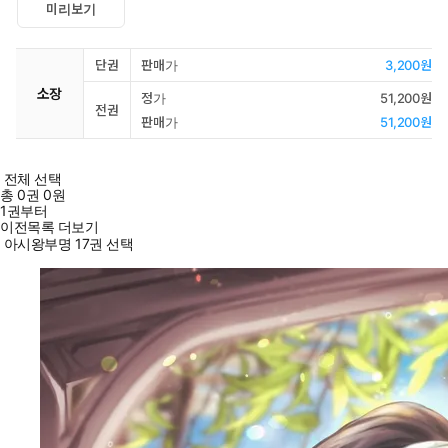
미리보기
단권
판매가
3,200원
소장
정가
51,200원
전권
판매가
51,200원
전체 선택
총
0
권
0원
1권부터
이전목록 더보기
아시왕부명 17권 선택