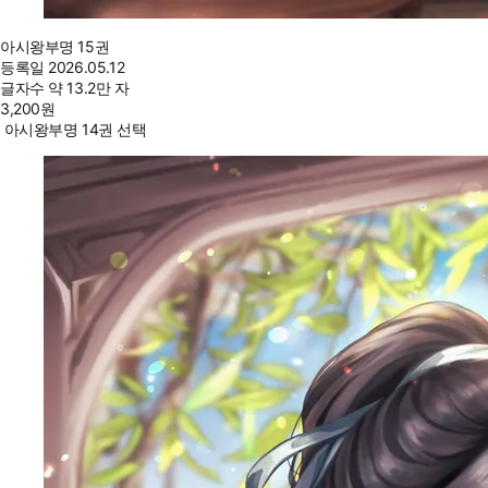
아시왕부명 15권
등록일
2026.05.12
글자수
약 13.2만 자
3,200
원
아시왕부명 14권 선택