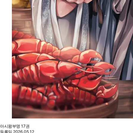
아시왕부명 17권
등록일
2026.05.12