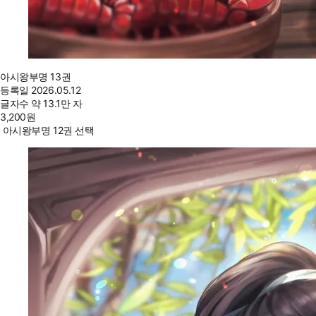
아시왕부명 13권
등록일
2026.05.12
글자수
약 13.1만 자
3,200
원
아시왕부명 12권 선택