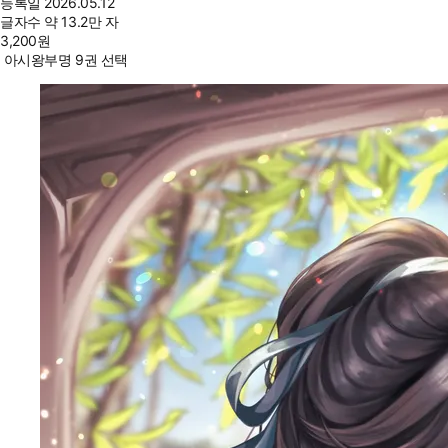
등록일
2026.05.12
글자수
약 13.2만 자
3,200
원
아시왕부명 9권 선택