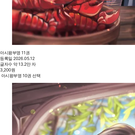
아시왕부명 11권
등록일
2026.05.12
글자수
약 13.2만 자
3,200
원
아시왕부명 10권 선택