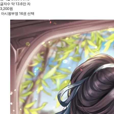
글자수
약 13.6만 자
3,200
원
아시왕부명 16권 선택