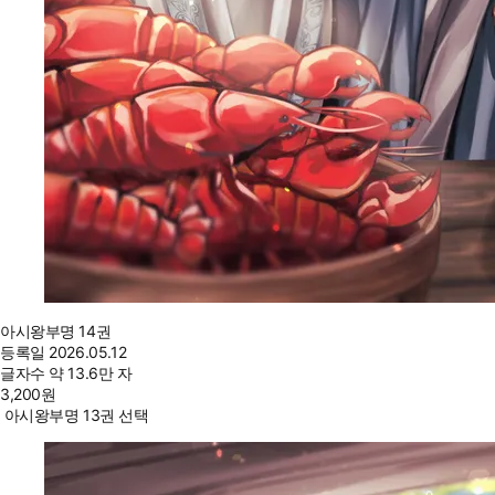
아시왕부명 14권
등록일
2026.05.12
글자수
약 13.6만 자
3,200
원
아시왕부명 13권 선택