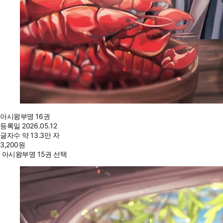
아시왕부명 16권
등록일
2026.05.12
글자수
약 13.3만 자
3,200
원
아시왕부명 15권 선택