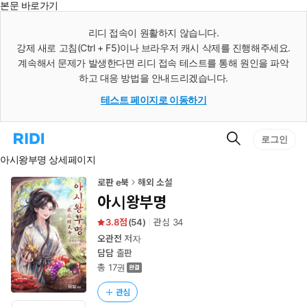
본문 바로가기
인
스
리디 접속이 원활하지 않습니다.
턴
강제 새로 고침(Ctrl + F5)이나 브라우저 캐시 삭제를 진행해주세요.
트
검
계속해서 문제가 발생한다면 리디 접속 테스트를 통해 원인을 파악
색
하고 대응 방법을 안내드리겠습니다.
테스트 페이지로 이동하기
검
리
로그인
색
디
아시왕부명 상세페이지
홈
으
로
로판 e북
해외 소설
이
아시왕부명
동
3.8
(
54
)
관심
34
오관전
저자
담담
출판
총 17권
관심