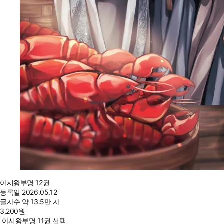
아시왕부명 12권
등록일
2026.05.12
글자수
약 13.5만 자
3,200
원
아시왕부명 11권 선택