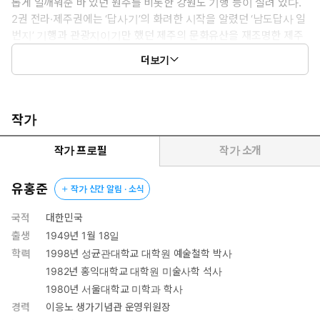
롭게 일깨워준 바 있던 원주를 비롯한 강원도 기행 등이 실려 있다.
2권 전라·제주권에는 ‘답사기’의 화려한 시작을 알렸던 ‘남도답사 일
번지’ 기행과 관광지이기만 했던 제주의 문화유산을 재조명한 제주
도 답사기 전문이 실려 있다. 3권 경상권에는 무수한 문화유산의 전
더보기
시관인 경주 기행, 운문사와 부석사로 대표되는 경상도의 사찰 기
행이 그대로 옮겨져 있다.
기존 판본의 국내편 6권이 불러일으켰던 전국적인 답사 붐에 대한
기록도 기록이려니와 ‘아는 만큼 보인다’ ‘전 국토가 박물관이다’ ‘사
작가
랑하면 알게 되고 알면 보이나니 그때 보이는 것은 전과 같지 않으리
라’ 같은 명구들을 남긴 ‘답사기’를 새로이 읽는 맛을 선사한다. 또한
작가 프로필
작가 소개
단순 여행 정보와 맛집 소개 일색의 여행 안내서와는 전혀 다른 품격
의 독서 경험을 제공할 것이다. 인터넷에 떠도는 수많은 정보와는 차
유홍준
작가 신간 알림 · 소식
원이 다른 유홍준표 문화유산 해설, 읽을 가치와 소장 가치를 겸비한
‘여행자판’은 세대를 불문하고 사랑받을 것이다.
국적
대한민국
출생
1949년 1월 18일
학력
1998년 성균관대학교 대학원 예술철학 박사
1982년 홍익대학교 대학원 미술사학 석사
1980년 서울대학교 미학과 학사
경력
이응노 생가기념관 운영위원장