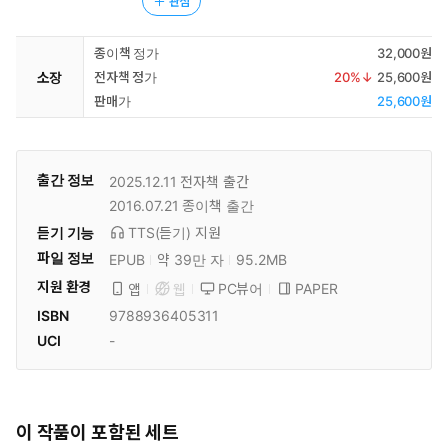
관심
종이책 정가
32,000원
소장
전자책 정가
20
%↓
25,600원
판매가
25,600원
출간 정보
2025.12.11
전자책 출간
2016.07.21
종이책 출간
듣기 기능
TTS(듣기)
지원
파일 정보
EPUB
약 39만 자
95.2MB
지원 환경
PC뷰어
PAPER
앱
웹
ISBN
9788936405311
UCI
-
이 작품이 포함된 세트