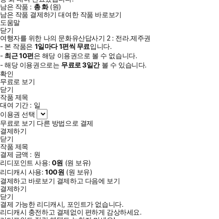
남은 작품 :
총
화
(
원)
남은 작품 결제하기
대여한 작품 바로보기
도움말
닫기
여행자를 위한 나의 문화유산답사기 2 : 전라.제주권
- 본 작품은
1일
마다
1
편씩 무료
입니다.
-
최근
10편
은 해당 이용권으로 볼 수 없습니다.
- 해당 이용권으로는
무료로
3일
간
볼 수 있습니다.
확인
무료로 보기
닫기
작품 제목
대여 기간 :
일
이용권 선택
무료로 보기
다른 방법으로 결제
결제하기
닫기
작품 제목
결제 금액 :
원
리디포인트 사용:
0
원
(
원 보유)
리디캐시 사용:
100
원
(
원 보유)
결제하고 바로보기
결제하고 다음에 보기
결제하기
닫기
결제 가능한 리디캐시, 포인트가 없습니다.
리디캐시 충전하고 결제없이 편하게 감상하세요.