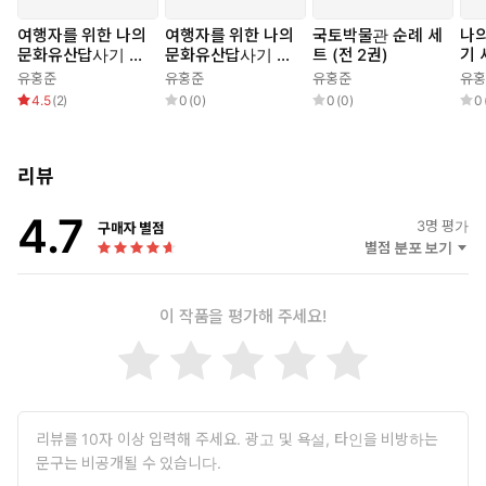
여행자를 위한 나의
여행자를 위한 나의
국토박물관 순례 세
나
문화유산답사기 3 :
문화유산답사기 세
트 (전 2권)
기 
경상권
트 (전 3권)
유홍준
유홍준
유홍준
유홍
4.5
(
2
)
0
(
0
)
0
(
0
)
0
리뷰
4.7
3
명 평가
구매자 별점
별점 분포 보기
이 작품을 평가해 주세요!