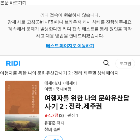
본문 바로가기
인
스
리디 접속이 원활하지 않습니다.
턴
강제 새로 고침(Ctrl + F5)이나 브라우저 캐시 삭제를 진행해주세요.
트
검
계속해서 문제가 발생한다면 리디 접속 테스트를 통해 원인을 파악
색
하고 대응 방법을 안내드리겠습니다.
테스트 페이지로 이동하기
검
리
로그인
색
디
여행자를 위한 나의 문화유산답사기 2 : 전라.제주권 상세페이지
홈
으
로
에세이/시
에세이
이
여행
국내여행
동
여행자를 위한 나의 문화유산답
사기 2 : 전라.제주권
4.7
(
3
)
관심
1
유홍준
저자
창비
출판