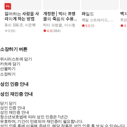
싫어하는 사람을 사
개정판 | 빅터 프랭
와일드
백
라지게 하는 방법
클의 죽음의 수용소
셰릴 스트레이드
,
우진하
최
에서
호리 모토코
,
이은혜
빅터 프랭클
,
이시형
5.0
(
1
)
4
0
(
0
)
4.6
(
384
)
소장하기 버튼
위시리스트에 담기
카트에 담기
선물하기
소장하기
성인 인증 안내
성인 재인증 안내
닫기
닫기
성인 인증 안내
성인 재인증 안내
청소년보호법에 따라 성인 인증은 1년간
유효하며, 기간이 만료되어 재인증이 필요합니다.
성인 인증 후에 이용해 주세요.
해당 작품은 성인 인증 후 보실 수 있습니다.