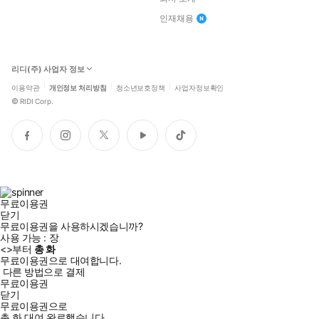
인재채용
리디(주) 사업자 정보
이용약관
개인정보 처리방침
청소년보호정책
사업자정보확인
©
RIDI Corp.
페
인
트
유
틱
이
스
위
튜
톡
스
타
터
브
북
그
램
무료이용권
닫기
무료이용권을 사용하시겠습니까?
사용 가능 :
장
<
>부터
총
화
무료이용권으로 대여합니다.
다른 방법으로 결제
무료이용권
닫기
무료이용권으로
총
화
대여 완료했습니다.