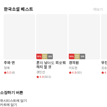
한국소설 베스트
더보기
주와 연
혼자 남아도 외로워
경의원
무
하지 말 것
청예
이도현
김승
경민선
5.0
(
6
)
4.9
(
50
)
4
4.9
(
503
)
소장하기 버튼
위시리스트에 담기
카트에 담기