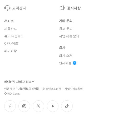
고객센터
공지사항
서비스
기타 문의
제휴카드
원고 투고
뷰어 다운로드
사업 제휴 문의
CP사이트
회사
리디바탕
회사 소개
인재채용
리디(주) 사업자 정보
이용약관
개인정보 처리방침
청소년보호정책
사업자정보확인
©
RIDI Corp.
페
인
트
유
틱
이
스
위
튜
톡
스
타
터
브