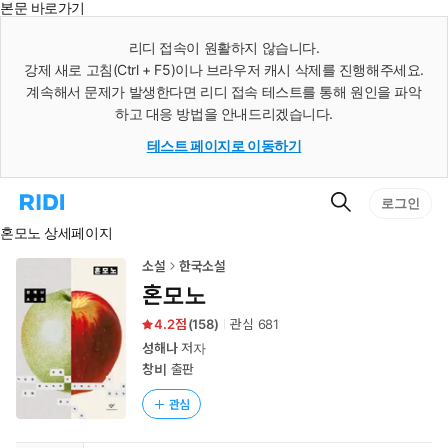
본문 바로가기
인
스
리디 접속이 원활하지 않습니다.
턴
강제 새로 고침(Ctrl + F5)이나 브라우저 캐시 삭제를 진행해주세요.
트
검
계속해서 문제가 발생한다면 리디 접속 테스트를 통해 원인을 파악
색
하고 대응 방법을 안내드리겠습니다.
테스트 페이지로 이동하기
검
리
로그인
색
디
혼모노 상세페이지
홈
으
로
소설
한국소설
이
혼모노
동
4.2
(
158
)
관심
681
성해나
저자
창비
출판
관심