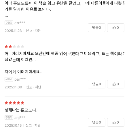
아마 혼모노들이 이 책을 읽고 유난을 떨었고, 그게 다른이들에게 나쁜 평
가를 달게한 이유로 보인다.
책의 내용은 확실히 흥미롭다. 아마 감정이 풍부한 사람일수록 등장인물
err***
들에게 공감하려하다보니 이해하기 어려울 수 있어보인다. 읽을 때 인물
댓글
0
0
2025.11.23
신고
차단
의 감정선보다 객관적인 상황을 유심히 관찰해보면 사건의 인과관계는
내 기준에서는 명확했다.
아마 작가는 댓글창에서 극찬과 비난이 동시에 존재하는 것이 작품의 완
하.. 이러지마세요 오랜만에 책좀 읽어보겠다고 마음먹고, 뜨는 책이라고
성이라고 보고있지않을까?
잡았는데 이러면...
저에게 이러지마세요..
par***
댓글
0
0
2025.11.09
신고
차단
성해나는 혼모노다.
anj***
댓글
0
0
2025.10.15
신고
차단