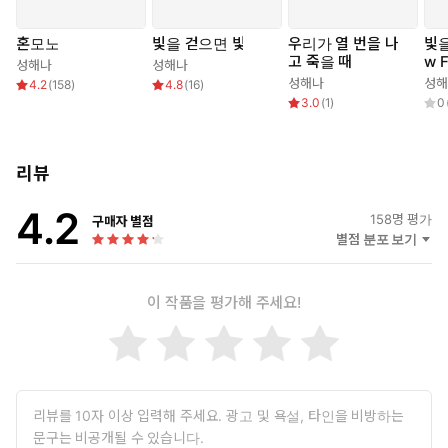
혼모노
빛을 걷으면 빛
우리가 열 번을 나
빛을
고 죽을 때
w 
성해나
성해나
성해나
성해
4.2
(
158
)
4.8
(
16
)
3.0
(
1
)
0
리뷰
4.2
158
명 평가
구매자 별점
별점 분포 보기
이 작품을 평가해 주세요!