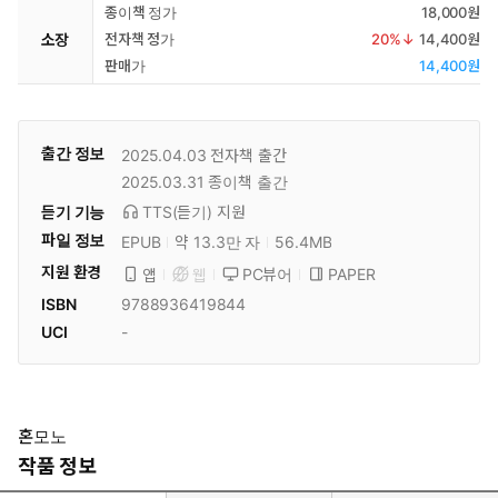
종이책 정가
18,000원
소장
전자책 정가
20
%↓
14,400원
판매가
14,400원
출간 정보
2025.04.03
전자책 출간
2025.03.31
종이책 출간
듣기 기능
TTS(듣기)
지원
파일 정보
EPUB
약 13.3만 자
56.4MB
지원 환경
PC뷰어
PAPER
앱
웹
ISBN
9788936419844
UCI
-
혼모노
작품 정보