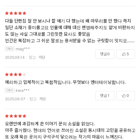
다들 단편집 잘 안 보시나 할 얘기 다 했는데 왜 마무리를 안 했다 하지
일단 소재가 흥미롭고요 인물에 대해 대신 변명해주지도 얕게 비판하지
도 않는 사실 그대로를 그린듯한 묘사도 좋았음
인간은 복잡하고 그 쉬운 말로는 용서받을 수 없는 구릿함이 잇지요...
mag***
하지만 이 소설에 페미니즘 운운하는 사람은 고추작을듯 확실히
댓글
0
5
2025.09.14
신고
차단
예리하고 입체적이고 복합적입니다. 무엇보다 엔터테이닝합니다.
kwa***
댓글
1
0
2025.09.07
신고
차단
오랜만에 과감하게 쓴 이야기 꾼의 소설을 읽었다.
아주 즐거웠다. 현대의 언어로 쓰여진 소설은 동시대의 고민을 공유하고
또 오래 묵은 곳까지 구석구석 닿으려는 작가의 마음이 느껴진다.