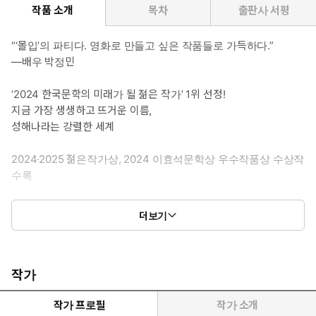
작품 소개
목차
출판사 서평
“‘몰입’의 파티다. 영화로 만들고 싶은 작품들로 가득하다.”
―배우 박정민
‘2024 한국문학의 미래가 될 젊은 작가’ 1위 선정!
지금 가장 생생하고 뜨거운 이름,
성해나라는 강렬한 세계
2024·2025 젊은작가상, 2024 이효석문학상 우수작품상 수상작
수록
작품마다 치밀한 취재와 정교한 구성을 바탕으로 한 개성적인 캐릭
더보기
터와 강렬하고도 서늘한 서사로 평단과 독자의 주목을 고루 받으며
새로운 세대의 리얼리즘을 열어가고 있다 평가받는 작가 성해나가
두번째 소설집 『혼모노』를 선보인다. 성해나는 2024·2025 젊은
작가상, 2024 이효석문학상 우수작품상, 2024 김만중문학상 신인
작가
상 등 다수의 문학상을 연달아 수상하고 온라인 서점 예스24가 선
정한 ‘2024 한국문학의 미래가 될 젊은 작가’ 투표에서 1위로 선정
작가 프로필
작가 소개