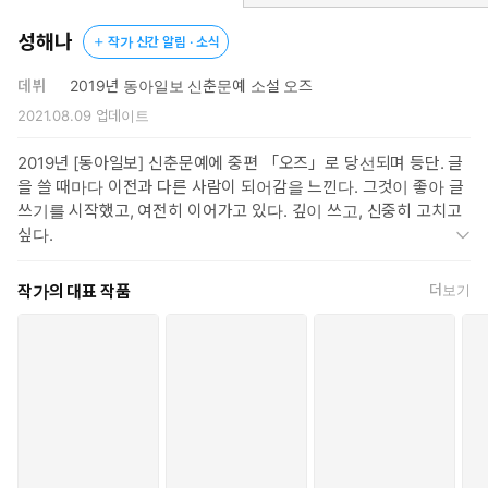
되는 등 이미 그 화제성을 증명한 바 있다. 첫 소설집 『빛을 걷으면
빛』(문학동네 2022)에서 타인을 이해하려는 시도를 부드럽고 따
성해나
작가 신간 알림 · 소식
스한 시선으로 담아내고, 첫 장편소설 『두고 온 여름』(창비
2023)에서 오해와 결별로 얼룩진 과거에 애틋한 인사를 건네고자
데뷔
2019년 동아일보 신춘문예 소설 오즈
했던 그가 『혼모노』에 이르러 더욱 예리해진 문제의식과 흡인력
2021.08.09
업데이트
넘치는 서사를 통해 지역, 정치, 세대 등 우리를 가르는 다양한 경계
를 들여다보며 세태의 풍경을 선명하게 묘파해낸다. 특히 이번 소설
2019년 [동아일보] 신춘문예에 중편 「오즈」로 당선되며 등단. 글
집에는 지난해 끊임없이 호명되며 문단을 휩쓸었다 해도 과언이 아
을 쓸 때마다 이전과 다른 사람이 되어감을 느낀다. 그것이 좋아 글
닐 표제작 「혼모노」를 비롯해 작가에게 2년 연속 젊은작가상을
쓰기를 시작했고, 여전히 이어가고 있다. 깊이 쓰고, 신중히 고치고
선사해준 「길티 클럽: 호랑이 만지기」, 이 계절의 소설과 올해의
싶다.
문제소설에 선정된 「스무드」 등이 수록되어 더욱 눈길을 끈다.
“작가의 ‘신명’이라 불”릴(추천사, 이기호) 만큼 “질투 나는 재능”(추
작가의 대표 작품
더보기
천사, 박정민)으로 빛나는 『혼모노』, 그토록 기다려왔던 한국문학
의 미래가 바로 지금 우리 앞에 도착해 있다.