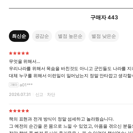
구매자
443
최신순
공감순
별점 높은순
별점 낮은순
무엇을 위해서...
우리나라를 위해서 목숨을 바친것도 아니고 군인들도 나라를 지키기 위해서 총칼을 든것도아니고...
대체 누구를 위해서 이런일이 일어났는지 
a01***
2026.07.31
신고
차단
책의 표현과 전개 방식이 정말 섬세하고 놀라웠습니다.
그 예전의 순간을 온 몸으로 느낄 수 있었고, 아픔을 겪으신 분