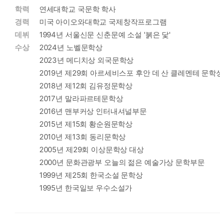
학력
연세대학교 국문학 학사
경력
미국 아이오와대학교 국제창작프로그램
데뷔
1994년 서울신문 신춘문예 소설 '붉은 닻'
수상
2024년 노벨문학상
2023년 메디치상 외국문학상
2019년 제29회 아르세비스포 후안 데 산 클레멘테 문학
2018년 제12회 김유정문학상
2017년 말라파르테문학상
2016년 맨부커상 인터내셔널부문
2015년 제15회 황순원문학상
2010년 제13회 동리문학상
2005년 제29회 이상문학상 대상
2000년 문화관광부 오늘의 젊은 예술가상 문학부문
1999년 제25회 한국소설 문학상
1995년 한국일보 우수소설가