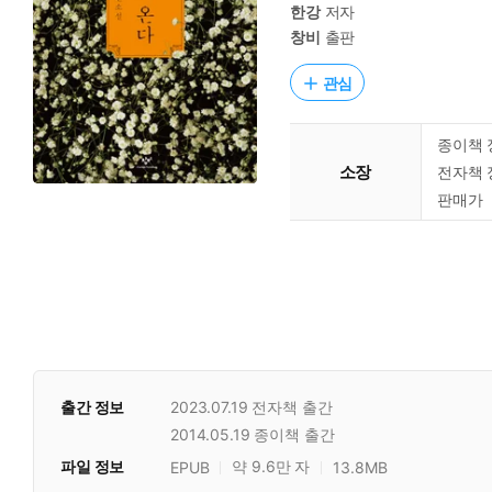
한강
저자
창비
출판
관심
종이책 
소장
전자책 
판매가
출간 정보
2023.07.19
전자책 출간
2014.05.19
종이책 출간
파일 정보
약 9.6만 자
EPUB
13.8MB