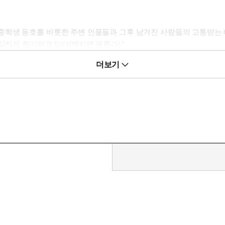
중학생 동호를 비롯한 주변 인물들과 그후 남겨진 사람들의 고통받는 
실하게 환기하고 있다(백지연 평론가)."
더보기
어디로도 갈 수 없다고 느꼈"다는 작가 스스로의 고백처럼 이 소설은 소
있는 작품이다.