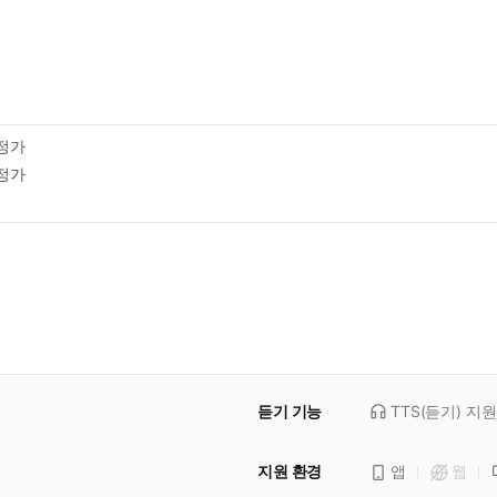
정가
정가
듣기 기능
TTS(듣기)
지원
지원 환경
앱
웹