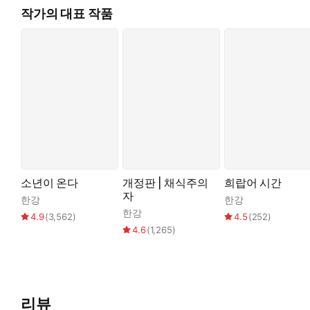
작가의 대표 작품
소년이 온다
개정판 | 채식주의
희랍어 시간
자
한강
한강
한강
4.9
(
3,562
)
4.5
(
252
)
4.6
(
1,265
)
리뷰