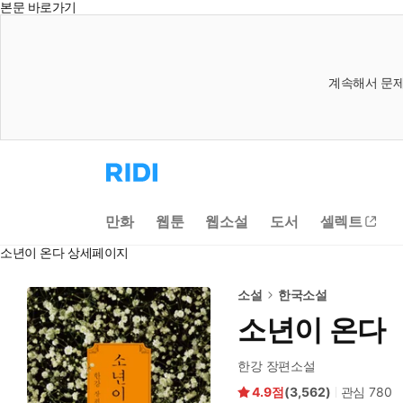
본문 바로가기
계속해서 문제
리
디
홈
으
만화
웹툰
웹소설
도서
셀렉트
로
이
소년이 온다 상세페이지
동
소설
한국소설
소년이 온다
한강 장편소설
4.9
(
3,562
)
관심
780