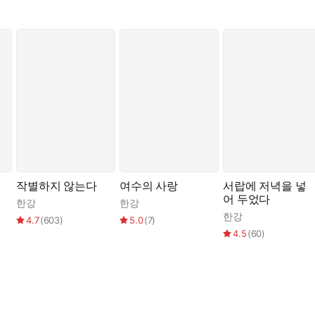
작별하지 않는다
여수의 사랑
서랍에 저녁을 넣
어 두었다
한강
한강
한강
4.7
(
603
)
5.0
(
7
)
4.5
(
60
)