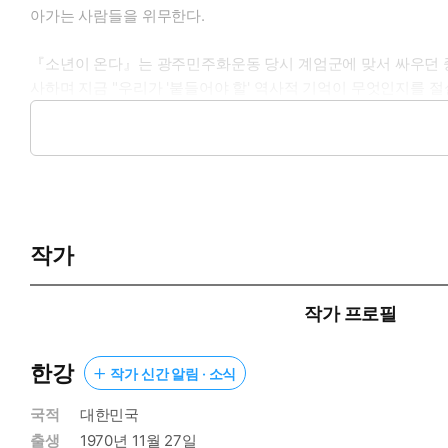
아가는 사람들을 위무한다.
『소년이 온다』는 광주민주화운동 당시 계엄군에 맞서 싸우던 
사하며 지금 "우리가 '붙들어야 할' 역사적 기억이 무엇인지를 절
"이 소설을 피해갈 수 없었"고, "이 소설을 통과하지 않고는 
어넘은 한강의 소설(신형철 평론가)"이라고 자신 있게 말할 수 
작가
작가 프로필
한강
작가 신간 알림 · 소식
국적
대한민국
출생
1970년 11월 27일