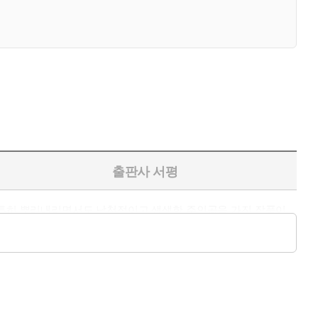
출판사 서평
 튼튼히 뿌리내리면서도 낙천적이고 생생한 주인공을 가진 작품이
신을 바로 볼 수 있기까지의 과정이 무척 세밀하고 실감나게 그려