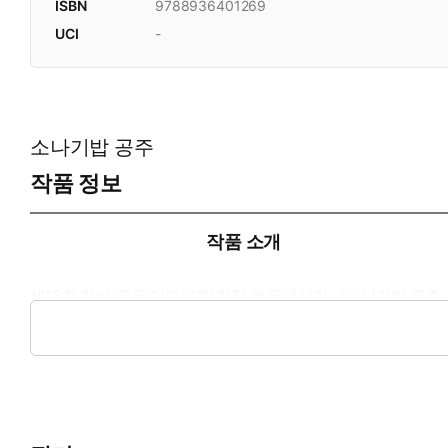
ISBN
9788936401269
UCI
-
소나기밥 공주
작품 정보
작품 소개
제13회 창비 ‘좋은 어린이책’ 창작 부문 대상작 『소나기밥 
라는 점이 의미 있습니다. 주인공 공주가 난생 처음 한 도둑질
있습니다.