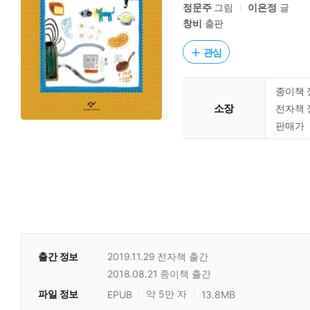
정문주
그림
이은정
글
창비
출판
관심
종이책 
소장
전자책 
판매가
출간 정보
2019.11.29
전자책 출간
2018.08.21
종이책 출간
파일 정보
약 5만 자
EPUB
13.8MB