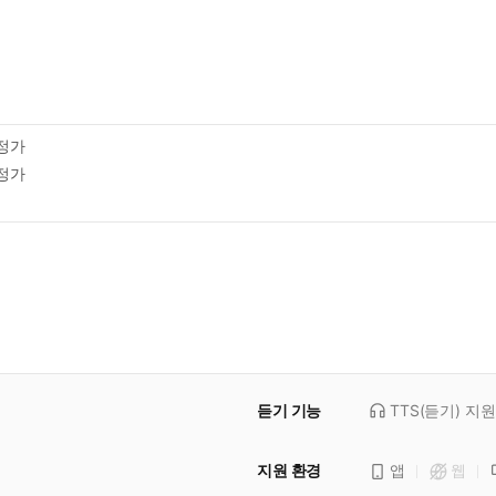
정가
정가
듣기 기능
TTS(듣기)
지원
지원 환경
앱
웹