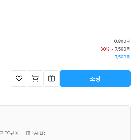
10,800원
30
%↓
7,560원
7,560원
소장
PC뷰어
PAPER