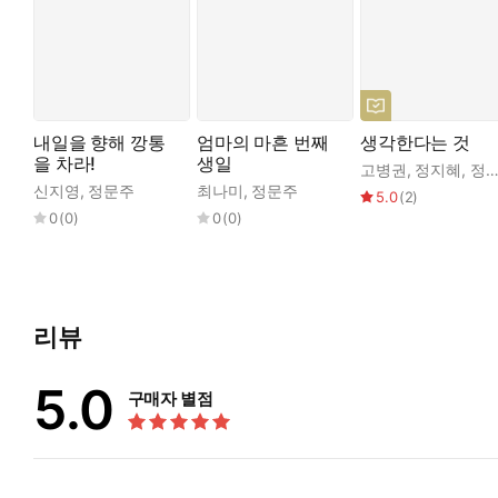
내일을 향해 깡통
엄마의 마흔 번째
생각한다는 것
을 차라!
생일
고병권
,
정지혜
,
정문주
신지영
,
정문주
최나미
,
정문주
5.0
(
2
)
0
(
0
)
0
(
0
)
리뷰
5.0
구매자 별점