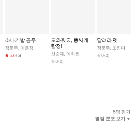
소나기밥 공주
도와줘요, 똥싸개
달려라 펫
탐정!
정문주
,
이은정
정문주
,
조향미
신순재
,
이희은
5.0
(
5
)
0
(
0
)
0
(
0
)
5
명 평가
별점 분포 보기