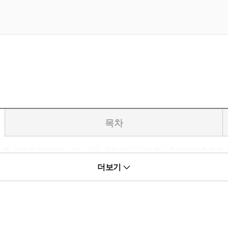
목차
공주』를 새롭게 편집했습니다. 우리 문학의 근간인 현실주의적 전통에
로 인한 죄책감으로 밑바닥까지 내려가 괴로워하다가 이를 털어 내고 자
더보기