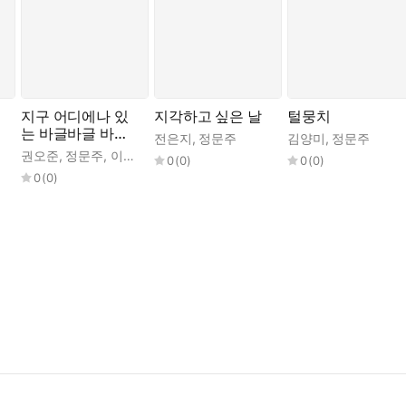
지구 어디에나 있
지각하고 싶은 날
털뭉치
는 바글바글 바이
전은지
,
정문주
김양미
,
정문주
러스
권오준
,
정문주
,
이재갑
0
(
0
)
0
(
0
)
0
(
0
)