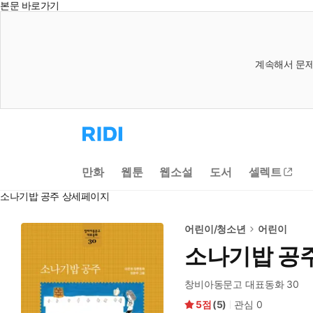
본문 바로가기
계속해서 문제
리
디
홈
으
만화
웹툰
웹소설
도서
셀렉트
로
이
소나기밥 공주 상세페이지
동
어린이/청소년
어린이
소나기밥 공
창비아동문고 대표동화 30
5
(
5
)
관심
0