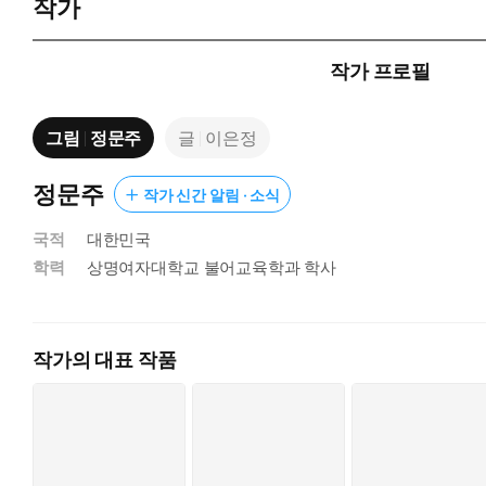
작가
작가 프로필
그림
정문주
글
이은정
정문주
작가 신간 알림 · 소식
국적
대한민국
학력
상명여자대학교 불어교육학과 학사
작가의 대표 작품