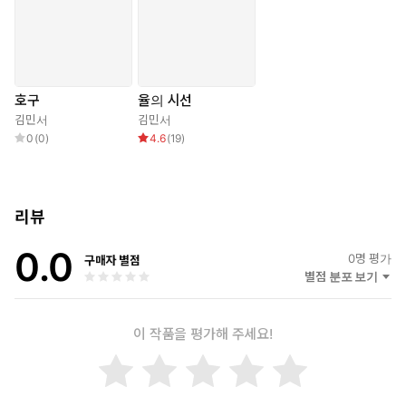
자신이 원하는 것에 대해 곱씹게 된다.
아리스토텔레스에 따르면 모든 존재는 고유한 목적을 가지고 있으
며 그 목적을 향해 움직인다. 인간의 행위도 목적을 가지는데, 그 최
종적인 목적은 행복이다.
호구
율의 시선
하지만 행복은 얄궂다. 남과 비교하지 않으면 내가 행복한지 알 수
김민서
김민서
없으니. 30면
0
(
0
)
4.6
(
19
)
상대적으로 가진 게 부족하다고 느끼는 윤수는 쫄과 권이철과 자신
을 비교하며 자신의 위치와 행복을 가늠한다. 쫄보다는 낫다며 위안
리뷰
하고 권이철보다 가지지 못한 것에 불행해한다. 하지만 윤수의 욕
망은 단순히 무시당하지 않고 인정받고 싶다는 마음에서 나아가 삶
0.0
0
명 평가
의 더욱 본질적인 의미를 질문한다. 행복하지 않은 인생은 가치가
구매자 별점
별점 분포 보기
없는 것일까? 윤수의 솔직한 욕망은 위태로운 외줄을 타지만 삶의
목적이 무엇인지 의문을 품기 시작하는 청소년과 먹고 먹히는 삶 속
에 지친 성인 모두에게 깊은 공감을 불러일으킨다.
이 작품을 평가해 주세요!
설령 불행해진다 해도 나만의 인생을 위해