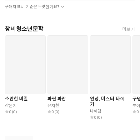
전작 『율의 시선』에서 마치 서로 다른 우주처럼 낯선 타인과 마주
구매자 표시 기준은 무엇인가요?
하며 일어난 파동을 그리던 작가는 이번 작품에서 더욱 깊어진 시선
으로 세상과 부딪치며 진동하는 이의 내면을 그리며 삶에 대해 본질
적인 질문을 던진다. 무엇이 스스로를 증명할 수 있는지 뜨겁게 고
창비청소년문학
더보기
뇌하는 문장을 따라가다 보면 저마다의 물음표에 단단한 바둑돌 같
은 한 수를 만날 수 있을 것이다.
▶ 줄거리
부탁을 거절하지 못해 ‘호구’라고 불리며 은근히 따돌림을 당하는 주
인공 ‘윤수’는 짓궂게 괴롭히는 아이들에게도 화를 내지 못하고 착
하게만 살아왔다. ‘쫄’이라고 불리는 반의 최약체 ‘주온’과 엮여 점점
더 아이들에게 무시당한다고 느낀 윤수는 자신을 괴롭히는 ‘권이
철’처럼 강하고 나쁜 사람이 되기로 결심한다. 운동을 하고 거친 말
소란한 비밀
파란 파란
안녕, 미스터 타이
구
거
을 뱉고 머리도 염색하며 다른 사람이 되고자 하지만, 맞지 않는 옷
강은지
유지현
루이
나혜림
을 입은 것처럼 어색하기만 하다. 한편 윤수가 자신에게 잘해 준다
0
(
0
)
0
(
0
)
0
0
(
0
)
고 여긴 주온은 친구가 되자며 자신의 비밀을 알려 주는데, 그건 바
로 주온이 반 아이들의 물건을 훔치고 있었다는 것. 윤수는 주온과
선을 그으면서도 아이들에게 복수하고 싶은 욕망을 이해하며 혼란