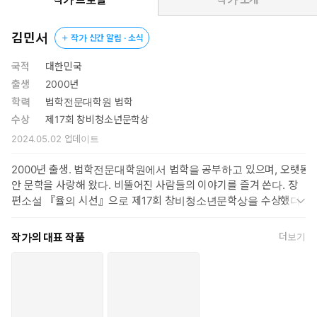
수는 운동을 시작하고 어설프게 욕을 내뱉어 본다. 거절하는 연습
을 하고 거친 행동을 하고, 더욱 치열하게 자신을 바꾸고자 한 윤
김민서
작가 신간 알림 · 소식
수는 권이철처럼 머리를 노랗게 물들이며 다짐한다. “아주 크고,
무겁고, 더러운 사람”이 되기로.(110면)
국적
대한민국
출생
2000년
잊히지 않는 기억이 되고 싶었다. 누군가의 가슴에 깊이 꽂혀서
학력
법학전문대학원 법학
영영 지워지지 않은 채 남고 싶었다. 그러니 이 욕망은 불가항력
수상
제17회 창비청소년문학상
이었다.
2024.05.02
업데이트
호구보다는 개새끼가 오래 남잖아. 134면
2000년 출생. 법학전문대학원에서 법학을 공부하고 있으며, 오랫동
안 문학을 사랑해 왔다. 비뚤어진 사람들의 이야기를 즐겨 쓴다. 장
발밑은 절벽이다. 나는 지금 존재의 끝에 서 있다
편소설 『율의 시선』으로 제17회 창비청소년문학상을 수상했다.
힘겹게 분투하여 마침내 도달해 낸 소년의 기록
작가의 대표 작품
더보기
한편 권이철과 아이들에게 괴롭힘당하던 쫄은 윤수가 자신에게 잘
해 준다고 느끼고 자신의 비밀을 고백한다. 복수하기 위해 반 아이
들의 물건을 훔쳤고, 얼마 전 반을 들썩이게 한 권이철의 명품 시계
도난 사건의 범인도 자신이라는 것. 윤수는 복수하고 싶다는 쫄의
욕망과 크고 강한 사람이 되고 싶다는 자신의 욕망을 견주며 진짜