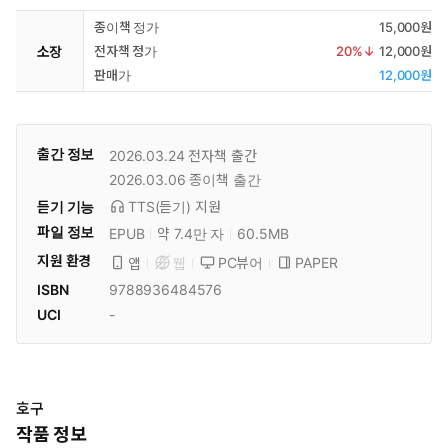
종이책 정가
15,000원
소장
전자책 정가
20
%↓
12,000원
판매가
12,000원
출간 정보
2026.03.24
전자책 출간
2026.03.06
종이책 출간
듣기 기능
TTS(듣기)
지원
파일 정보
EPUB
약 7.4만 자
60.5MB
지원 환경
PC뷰어
PAPER
앱
웹
ISBN
9788936484576
UCI
-
호구
작품 정보