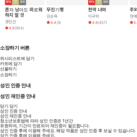
혼자 남아도 외로워
무진기행
천막 너머
주와
하지 말 것
김승옥
이규락
청예
경민선
4.4
(
5
)
4.9
(
437
)
5
4.9
(
504
)
소장하기 버튼
위시리스트에 담기
카트에 담기
선물하기
소장하기
성인 인증 안내
성인 재인증 안내
닫기
닫기
성인 인증 안내
성인 재인증 안내
청소년보호법에 따라 성인 인증은 1년간
유효하며, 기간이 만료되어 재인증이 필요합니다.
성인 인증 후에 이용해 주세요.
해당 작품은 성인 인증 후 보실 수 있습니다.
성인 인증 후에 이용해 주세요.