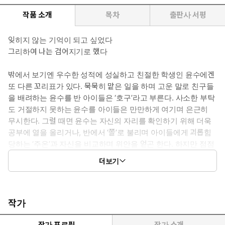
작품 소개
목차
출판사 서평
잊히지 않는 기억이 되고 싶었다
그리하여 나는 검어지기로 했다
밖에서 보기엔 우수한 성적에 성실하고 친절한 학생인 윤수에겐
또 다른 꼬리표가 있다. 묵묵히 맡은 일을 하며 고운 말로 친구들
을 배려하는 윤수를 반 아이들은 ‘호구’라고 부른다. 사소한 부탁
도 거절하지 못하는 윤수를 아이들은 만만하게 여기며 은근히
무시한다. 그럴 때면 윤수는 자신의 자리를 확인하기 위해 더욱
공부에 열을 올리거나, 반에서 ‘쫄’로 불리며 아이들에게 괴롭힘
당하는 ‘주온’과 자신을 비교하며 위안을 얻곤 한다. 하지만 점점
쫄과 엮여 함께 무시당하고, 삼선 국회의원의 아들로 반에서 잘
더보기
나가는 ‘권이철’에게 찍히고 만다. 착한 척한다는 이유로 ‘위선
자’라는 소문이 돌고, 유난히 키가 작은 할아버지로 인해 ‘난쟁
이’라는 딱지까지 얹힌 윤수는 더 이상 당하고 살지 않고 권이철
처럼 ‘압도적인 사람’이 되기로 결심한다.
작가
목소리가 크고, 욕을 잘하고, 무엇이든 자신이 원하는 대로 하고
야 마는 권이철. 권이철을 관찰하고 그 특징을 따라 하기로 한 윤
작가 프로필
작가 소개