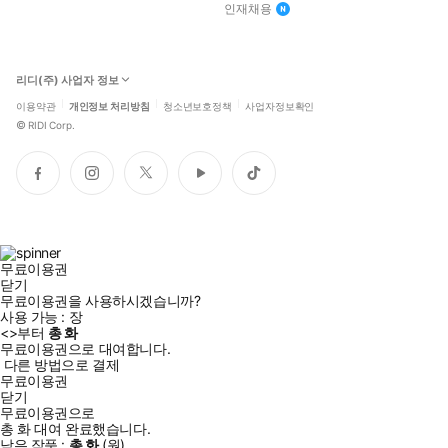
인재채용
리디(주) 사업자 정보
이용약관
개인정보 처리방침
청소년보호정책
사업자정보확인
©
RIDI Corp.
페
인
트
유
틱
이
스
위
튜
톡
스
타
터
브
북
그
램
무료이용권
닫기
무료이용권을 사용하시겠습니까?
사용 가능 :
장
<
>부터
총
화
무료이용권으로 대여합니다.
다른 방법으로 결제
무료이용권
닫기
무료이용권으로
총
화
대여 완료했습니다.
남은 작품 :
총
화
(
원)