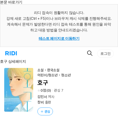
본문 바로가기
인
스
리디 접속이 원활하지 않습니다.
턴
강제 새로 고침(Ctrl + F5)이나 브라우저 캐시 삭제를 진행해주세요.
트
검
계속해서 문제가 발생한다면 리디 접속 테스트를 통해 원인을 파악
색
하고 대응 방법을 안내드리겠습니다.
테스트 페이지로 이동하기
검
리
로그인
색
디
호구 상세페이지
홈
으
로
소설
한국소설
이
어린이/청소년
청소년
동
호구
0
(
0
)
관심
7
김민서
저자
창비
출판
관심