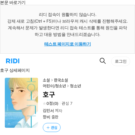
본문 바로가기
인
스
리디 접속이 원활하지 않습니다.
턴
강제 새로 고침(Ctrl + F5)이나 브라우저 캐시 삭제를 진행해주세요.
트
검
계속해서 문제가 발생한다면 리디 접속 테스트를 통해 원인을 파악
색
하고 대응 방법을 안내드리겠습니다.
테스트 페이지로 이동하기
검
리
로그인
색
디
호구 상세페이지
홈
으
로
소설
한국소설
이
어린이/청소년
청소년
동
호구
0
(
0
)
관심
7
김민서
저자
창비
출판
관심