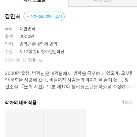
수는 운동을 시작하고 어설프게 욕을 내뱉어 본다. 거절하는 연습
을 하고 거친 행동을 하고, 더욱 치열하게 자신을 바꾸고자 한 윤
김민서
작가 신간 알림 · 소식
수는 권이철처럼 머리를 노랗게 물들이며 다짐한다. “아주 크고,
무겁고, 더러운 사람”이 되기로.(110면)
국적
대한민국
출생
2000년
잊히지 않는 기억이 되고 싶었다. 누군가의 가슴에 깊이 꽂혀서
학력
법학전문대학원 법학
영영 지워지지 않은 채 남고 싶었다. 그러니 이 욕망은 불가항력
수상
제17회 창비청소년문학상
이었다.
2024.05.02
업데이트
호구보다는 개새끼가 오래 남잖아. 134면
2000년 출생. 법학전문대학원에서 법학을 공부하고 있으며, 오랫동
안 문학을 사랑해 왔다. 비뚤어진 사람들의 이야기를 즐겨 쓴다. 장
발밑은 절벽이다. 나는 지금 존재의 끝에 서 있다
편소설 『율의 시선』으로 제17회 창비청소년문학상을 수상했다.
힘겹게 분투하여 마침내 도달해 낸 소년의 기록
작가의 대표 작품
더보기
한편 권이철과 아이들에게 괴롭힘당하던 쫄은 윤수가 자신에게 잘
해 준다고 느끼고 자신의 비밀을 고백한다. 복수하기 위해 반 아이
들의 물건을 훔쳤고, 얼마 전 반을 들썩이게 한 권이철의 명품 시계
도난 사건의 범인도 자신이라는 것. 윤수는 복수하고 싶다는 쫄의
욕망과 크고 강한 사람이 되고 싶다는 자신의 욕망을 견주며 진짜