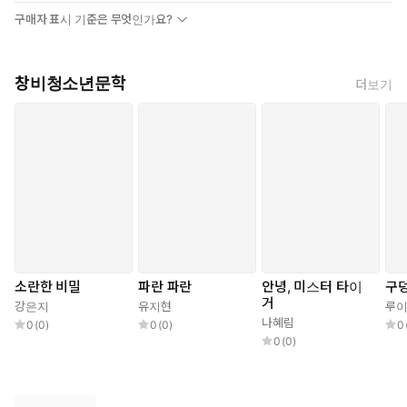
전작 『율의 시선』에서 마치 서로 다른 우주처럼 낯선 타인과 마주
구매자 표시 기준은 무엇인가요?
하며 일어난 파동을 그리던 작가는 이번 작품에서 더욱 깊어진 시선
으로 세상과 부딪치며 진동하는 이의 내면을 그리며 삶에 대해 본질
적인 질문을 던진다. 무엇이 스스로를 증명할 수 있는지 뜨겁게 고
창비청소년문학
더보기
뇌하는 문장을 따라가다 보면 저마다의 물음표에 단단한 바둑돌 같
은 한 수를 만날 수 있을 것이다.
▶ 줄거리
부탁을 거절하지 못해 ‘호구’라고 불리며 은근히 따돌림을 당하는 주
인공 ‘윤수’는 짓궂게 괴롭히는 아이들에게도 화를 내지 못하고 착
하게만 살아왔다. ‘쫄’이라고 불리는 반의 최약체 ‘주온’과 엮여 점점
더 아이들에게 무시당한다고 느낀 윤수는 자신을 괴롭히는 ‘권이
철’처럼 강하고 나쁜 사람이 되기로 결심한다. 운동을 하고 거친 말
소란한 비밀
파란 파란
안녕, 미스터 타이
구
거
을 뱉고 머리도 염색하며 다른 사람이 되고자 하지만, 맞지 않는 옷
강은지
유지현
루이
나혜림
을 입은 것처럼 어색하기만 하다. 한편 윤수가 자신에게 잘해 준다
0
(
0
)
0
(
0
)
0
0
(
0
)
고 여긴 주온은 친구가 되자며 자신의 비밀을 알려 주는데, 그건 바
로 주온이 반 아이들의 물건을 훔치고 있었다는 것. 윤수는 주온과
선을 그으면서도 아이들에게 복수하고 싶은 욕망을 이해하며 혼란