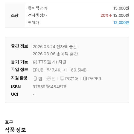
종이책 정가
15,000원
소장
전자책 정가
20
%↓
12,000원
판매가
12,000원
출간 정보
2026.03.24
전자책 출간
2026.03.06
종이책 출간
듣기 기능
TTS(듣기)
지원
파일 정보
EPUB
약 7.4만 자
60.5MB
지원 환경
PC뷰어
PAPER
앱
웹
ISBN
9788936484576
UCI
-
호구
작품 정보