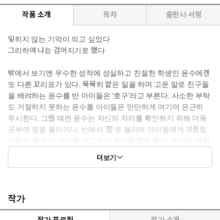
작품 소개
목차
출판사 서평
잊히지 않는 기억이 되고 싶었다
그리하여 나는 검어지기로 했다
밖에서 보기엔 우수한 성적에 성실하고 친절한 학생인 윤수에겐
또 다른 꼬리표가 있다. 묵묵히 맡은 일을 하며 고운 말로 친구들
을 배려하는 윤수를 반 아이들은 ‘호구’라고 부른다. 사소한 부탁
도 거절하지 못하는 윤수를 아이들은 만만하게 여기며 은근히
무시한다. 그럴 때면 윤수는 자신의 자리를 확인하기 위해 더욱
공부에 열을 올리거나, 반에서 ‘쫄’로 불리며 아이들에게 괴롭힘
당하는 ‘주온’과 자신을 비교하며 위안을 얻곤 한다. 하지만 점점
쫄과 엮여 함께 무시당하고, 삼선 국회의원의 아들로 반에서 잘
더보기
나가는 ‘권이철’에게 찍히고 만다. 착한 척한다는 이유로 ‘위선
자’라는 소문이 돌고, 유난히 키가 작은 할아버지로 인해 ‘난쟁
이’라는 딱지까지 얹힌 윤수는 더 이상 당하고 살지 않고 권이철
처럼 ‘압도적인 사람’이 되기로 결심한다.
작가
목소리가 크고, 욕을 잘하고, 무엇이든 자신이 원하는 대로 하고
야 마는 권이철. 권이철을 관찰하고 그 특징을 따라 하기로 한 윤
작가 프로필
작가 소개