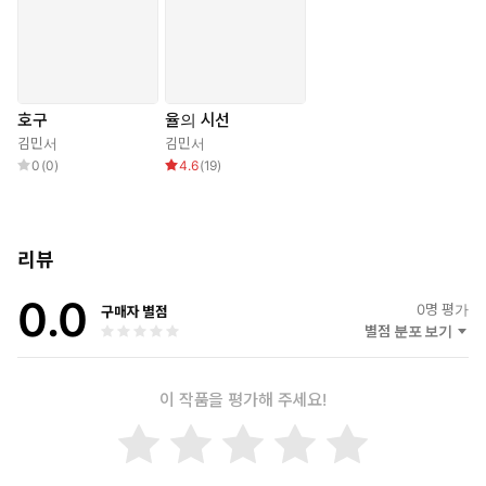
자신이 원하는 것에 대해 곱씹게 된다.
아리스토텔레스에 따르면 모든 존재는 고유한 목적을 가지고 있으
며 그 목적을 향해 움직인다. 인간의 행위도 목적을 가지는데, 그 최
종적인 목적은 행복이다.
호구
율의 시선
하지만 행복은 얄궂다. 남과 비교하지 않으면 내가 행복한지 알 수
김민서
김민서
없으니. 30면
0
(
0
)
4.6
(
19
)
상대적으로 가진 게 부족하다고 느끼는 윤수는 쫄과 권이철과 자신
을 비교하며 자신의 위치와 행복을 가늠한다. 쫄보다는 낫다며 위안
리뷰
하고 권이철보다 가지지 못한 것에 불행해한다. 하지만 윤수의 욕
망은 단순히 무시당하지 않고 인정받고 싶다는 마음에서 나아가 삶
0.0
0
명 평가
의 더욱 본질적인 의미를 질문한다. 행복하지 않은 인생은 가치가
구매자 별점
별점 분포 보기
없는 것일까? 윤수의 솔직한 욕망은 위태로운 외줄을 타지만 삶의
목적이 무엇인지 의문을 품기 시작하는 청소년과 먹고 먹히는 삶 속
에 지친 성인 모두에게 깊은 공감을 불러일으킨다.
이 작품을 평가해 주세요!
설령 불행해진다 해도 나만의 인생을 위해