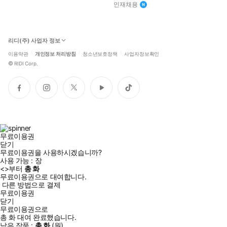
인재채용
리디(주) 사업자 정보
이용약관
개인정보 처리방침
청소년보호정책
사업자정보확인
©
RIDI Corp.
페
인
트
유
틱
이
스
위
튜
톡
스
타
터
브
북
그
램
무료이용권
닫기
무료이용권을 사용하시겠습니까?
사용 가능 :
장
<
>부터
총
화
무료이용권으로 대여합니다.
다른 방법으로 결제
무료이용권
닫기
무료이용권으로
총
화
대여 완료했습니다.
남은 작품 :
총
화
(
원)