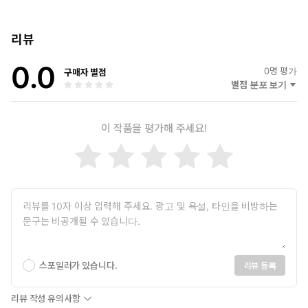
마다 통곡하기만 했다. 첫 재일, 왕할머니의 마지막 생애를 떠올리
며 복잡한 마음으로 재를 마친 우찬 앞에 친구 ‘태성’이 가방에서 슬
며시 드론을 꺼내 보인다. 문득 마을 뒷산 출입 금지 구역인 ‘솔개산
리뷰
비밀 들판’에서 드론을 띄워 보고 싶어진 우찬은 태성과 함께 산속으
0.0
로 향한다. 그런데 두 아이가 띄운 드론은 비밀 들판 울타리 너머로
0
명 평가
구매자 별점
날아가더니 흔적도 없이 사라진다. 실망한 아이들이 발길을 돌리려
별점 분포 보기
는 순간, 어디선가 난데없이 종소리가 울리며 이야기는 뜻밖의 전개
로 흐른다.
이 작품을 평가해 주세요!
이하람 작가는 첫 장편동화 『비밀의 종이 울리면』으로 제30회 창
비 ‘좋은 어린이책’ 원고 공모 동화 부문 대상을 수상하며 어린이 독
자들을 만나게 되었다. “과거와 현재의 시공간이 교차하는 지점을 정
교하게 설정한 역사 판타지”라는 심사평에 걸맞게, 작가는 주인공이
가족과 마을의 과거를 거쳐 거대한 역사적 진실을 마주하는 과정을
촘촘하고 입체적으로 그려 냈다. 감당하기 어려운 고통 속에서 살아
남은 자의 죄책감과 상실감을 평생 품고 살아온 한 여성의 목소리에
주목하며 장르적 흥미와 묵직한 메시지를 두루 선사하는 작품으로,
단순히 역사의 상흔을 돌아보는 데 그치지 않고 오래도록 지워져 있
스포일러가 있습니다.
리뷰 등록
던 이름들을 다시 호명하는 이야기로 주목받을 것이다.
리뷰 작성 유의사항
“도와줘.”