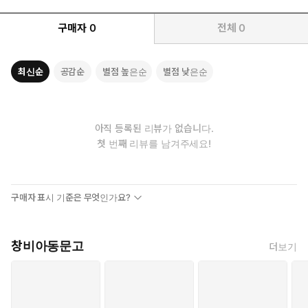
낯선 소년의 입에서 나온 첫마디였다.
구매자
0
전체
0
타인의 고통을 외면하지 않고
잊힌 이름을 불러 주는 용기
최신순
공감순
별점 높은순
별점 낮은순
수십 년간 방치된 출입 금지 구역에서 규칙적으로 울리는 종소리를
듣고 우찬과 태성은 놀라 도망친다. 그 뒤 드론을 찾기 위해 다시 찾
은 비밀 들판에서 두 아이는 또 한 번 예상치 못한 일을 겪는다. 들판
아직 등록된 리뷰가 없습니다.
한쪽 폐건물에서 허름한 차림의 깡마른 소년 ‘동수’가 나타난 것이
첫 번째 리뷰를 남겨주세요!
다. 동수는 자신이 이곳을 곧 떠날 것이라며, 잃어버린 아홉 살 여동
생 ‘동희’를 꼭 찾아 달라는 부탁만 남긴 채 건물 안으로 사라진다. 동
수가 등장한 순간부터 이야기는 본격적으로 속도를 올려 독자를 한
구매자 표시 기준은 무엇인가요?
걸음씩 역사의 한복판으로 이끈다. 두 아이는 동수를 직접 보고도
자신들이 겪은 일을 믿기 어렵지만, 동수의 정체를 밝히는 것보다
눈앞에서 도움을 청하는 이를 외면하지 않는 일이 더 중요하다고
창비아동문고
더보기
생각하며 동수를 돕기로 결심한다. 어떤 어른도 두 아이의 말을 믿
어 주지 않는 상황에서 우찬과 태성은 포기하지 않고 동수를 도울
방법을 찾아 나선다. 열세 살 동갑내기 우찬, 태성 그리고 동수가 서
로의 진심을 확인하고 저마다의 이야기를 들려주는 동안 팽팽한 서