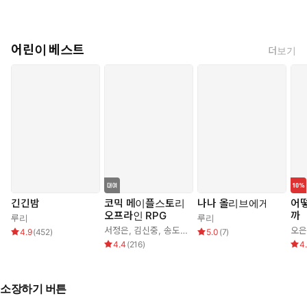
어린이 베스트
더보기
긴긴밤
코믹 메이플스토리
나나 올리브에게
어떻
오프라인 RPG
까
루리
루리
서정은
,
김신중
,
송도수
오은
4.9
(
452
)
5.0
(
7
)
4.4
(
216
)
4
소장하기 버튼