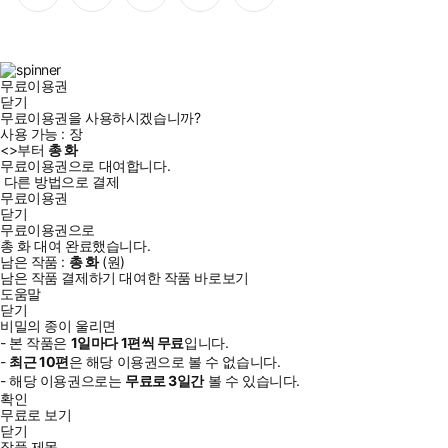
이
스
위
튜
톡
스
타
터
브
북
그
램
무료이용권
닫기
무료이용권을 사용하시겠습니까?
사용 가능 :
장
<
>부터
총
화
무료이용권으로 대여합니다.
다른 방법으로 결제
무료이용권
닫기
무료이용권으로
총
화
대여 완료했습니다.
남은 작품 :
총
화
(
원)
남은 작품 결제하기
대여한 작품 바로보기
도움말
닫기
비밀의 종이 울리면
- 본 작품은
1일
마다
1
편씩 무료
입니다.
-
최근
10편
은 해당 이용권으로 볼 수 없습니다.
- 해당 이용권으로는
무료로
3일
간
볼 수 있습니다.
확인
무료로 보기
닫기
작품 제목