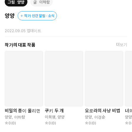
그림
양양
글
이하람
게 환기하는 작품이다.
양양
작가 신간 알림 · 소식
“무거운 담론이나 뻔한 장치에 기대지 않고 한 인간의 아픔과 고귀
한 품성에 집중하여 감동을 끌어낸다. 과거의 아픔을 현재의 용기로
2022.09.05
업데이트
위로하는 기적 같은 이야기다.” _전수경 김민령 박숙경(심사평에서)
작가의 대표 작품
더보기
"손에 낯선 지도를 든 기분이었다.
원하지도 않았는데 우연히 얻게 된 지도.
그 지도를 따라가야만 할 것 같았다.”
열세 살의 여름, 거대한 진실과 마주한 두 소년의 이야기
과거의 아픔을 현재의 용기로 위로하는 역사 판타지
작은 시골 마을에 사는 열세 살 소년 ‘우찬’은 ‘왕할머니’, 곧 외증조할
머니가 돌아가신 뒤 가족들과 49재를 치른다. 난생처음 49재를 접
한 우찬은 그것이 고인이 이승의 미련을 내려놓고 저승길에 편히 들
비밀의 종이 울리면
쿠키 두 개
오로라의 사냥 비법
너
수 있도록 49일 동안 명복을 비는 의식임을 알게 된다. 태어나서 한
양양
,
이하람
이희영
,
양양
양양
,
이경순
양양
번도 마을을 떠나지 않아 ‘마을의 산 역사’로 통한 왕할머니는 말년
0
(
0
)
0
(
0
)
0
(
0
)
0
에 알츠하이머병을 앓으며 증손주를 알아보지 못하고 우찬을 볼 때