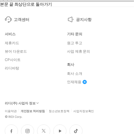
본문 끝
최상단으로 돌아가기
고객센터
공지사항
서비스
기타 문의
제휴카드
원고 투고
뷰어 다운로드
사업 제휴 문의
CP사이트
회사
리디바탕
회사 소개
인재채용
리디(주) 사업자 정보
이용약관
개인정보 처리방침
청소년보호정책
사업자정보확인
©
RIDI Corp.
페
인
트
유
틱