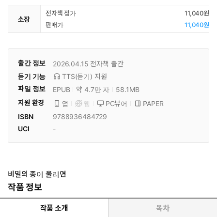
전자책 정가
11,040원
소장
판매가
11,040원
출간 정보
2026.04.15
전자책 출간
듣기 기능
TTS(듣기)
지원
파일 정보
EPUB
약 4.7만 자
58.1MB
지원 환경
PC뷰어
PAPER
앱
웹
ISBN
9788936484729
UCI
-
비밀의 종이 울리면
작품 정보
작품 소개
목차