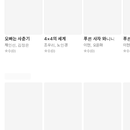
사적 긴장감이 이어지며 충격적인 진실이 밝혀진다. 동수가 1945
년 일본군에게 속아 산속 소년병 훈련소로 끌려온 조선 소년이라는
것, 그리고 여동생 동희가 우찬의 왕할머니 ‘순영’이 어린 시절 친자
매처럼 돌봐 준 아이라는 사실이다. 가슴 아픈 역사적 배경과 사연
은 허구의 공간과 인물들을 실제로 존재하는 것처럼 핍진하게 빚어
낸 작가의 섬세한 문장 덕분에 더욱 묵직한 울림으로 다가온다. 단
오빠는 사춘기
4×4의 세계
푸른 사자 와니니
푸른
순한 목격자가 아니라 진실을 밝혀 가는 주체로서 잊힌 이름들을 불
채인선
,
김정은
조우리
,
노인경
이현
,
오윤화
이현
러낸 두 소년의 이야기는 ‘기억하는 일’의 힘을 다시금 새기는 동시
0
(
0
)
0
(
0
)
0
(
0
)
0
에 역사 앞에서 어린이가 결코 무력한 존재가 아님을 설득력 있게
보여 준다.
“누구도 감춰진 이야기를 꺼내려고 하지 않았다.
그 기억을 꺼내는 일은 이제 나의 몫이 되었다.”
커다란 슬픔을 통과한 뒤, 어떻게 삶을 이어 갈 수 있을까?
어린이의 시선으로 ‘기억하는 일’의 의미를 다시 묻다
우찬과 태성이 동수를 외면하지 않았듯, 1945년의 순영 또한 타인
의 고통 앞에서 뒤돌아서지 않은 소녀였다. 순영은 일본군이 조선
소년들을 착취하고, 쓸모없다고 여긴 아이를 무참히 없애는 현장을