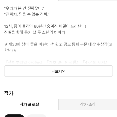
“우리가 본 건 진짜잖아.”
“진짜지. 믿을 수 없는 진짜.”
12시, 종이 울리면 80년간 숨겨진 비밀이 드러난다!
진실을 향해 용기 낸 두 소년의 이야기
★제30회 창비 ‘좋은 어린이책’ 원고 공모 동화 부문 대상 수상작(고
학년)★
『괭이부리말 아이들』 『기호 3번 안석뽕』 『4×4의 세계』
등 주옥같은 창작동화를 발굴하며 한국 어린이책의 기준을 정립
더보기
해 온 창비 ‘좋은 어린이책’ 원고 공모의 제30회 고학년 동화 부
문 대상작 『비밀의 종이 울리면』이 출간되었다. 외증조할머니
의 49재를 치르게 된 열세 살 소년 ‘우찬’이 친구와 마을의 출입
금지 구역에 드론을 띄우다 뜻밖의 사건에 휘말리는 이야기를
작가
담았다. 두 아이의 호기심이 타인을 향한 연민과 책임감으로 확
장되는 과정, 이들이 어느새 역사적 진실과 마주하는 이야기가
작가 프로필
작가 소개
흥미진진하게 펼쳐진다. 과거와 현재가 교차하는 순간을 설득력
있게 담아내며, 어린이의 시선으로 ‘기억하는 일’의 의미를 새롭