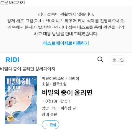
본문 바로가기
인
스
리디 접속이 원활하지 않습니다.
턴
강제 새로 고침(Ctrl + F5)이나 브라우저 캐시 삭제를 진행해주세요.
트
검
계속해서 문제가 발생한다면 리디 접속 테스트를 통해 원인을 파악
색
하고 대응 방법을 안내드리겠습니다.
테스트 페이지로 이동하기
검
리
로그인
색
디
비밀의 종이 울리면 상세페이지
홈
으
로
어린이/청소년
어린이
이
소설
한국소설
동
비밀의 종이 울리면
0
(
0
)
관심
1
양양
그림
이하람
글
창비
출판
관심