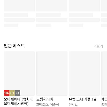
인문 베스트
더보기
오디세이아 (영화 <
오뒷세이아
유럽 도시 기행 1권
사
오디세이> 원작)
호메로스
,
이준석
유시민
홍