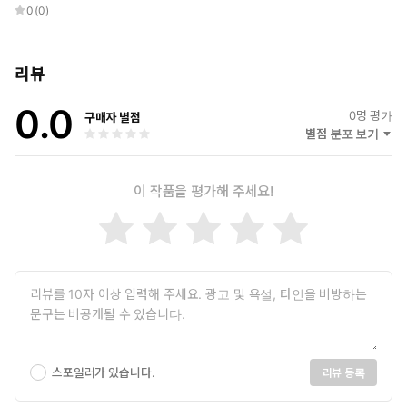
린 원인을 다각도로 짚는다. 대의제를 심각하게 왜곡하는 입법 제
0
(
0
)
도, 투표권이 중대하게 제약되는 왜곡된 선거구, 구체적인 정책
논의는 팽개친 채 상대 진영에 대한 인신공격과 선동에만 집착하
는 정당정치, 기업형 미디어가 필요로 하는 언론 소비 등이 그것
리뷰
이다. 이러한 요인들이 오랜 기간 해결되지 않는다면 결국 시민
0.0
개개인은 극단적인 진영논리와 정치혐오 중에서 양자택일할 것
0
명 평가
구매자 별점
을 강요받게 된다.
별점 분포 보기
가짜뉴스와 탈진실을 물리치고 민주시민으로 거듭나는 법:
이 작품을 평가해 주세요!
공교육 강화, 비판적 사고, 미디어 리터러시 향상
팩먼은 잘못된 정보와 반지성주의가 단순한 부작용이 아니라, 대
중의 의견을 인위적으로 조작하기 위해 정교하게 기획된 동력이
라고 경고한다. 객관적인 사실보다 감정과 개인적 신념이 여론
형성을 주도하는 탈진실 시대의 위험성을 생생한 사례와 연구로
고발하며, 외로움과 소속감에 목말라 각자도생의 ‘버블’에 갇힌
채 서로를 적대시하는 현대 사회의 민낯을 밝힌다.
이 책의 장점은 구체적인 대안 제시에 있다. 무비판적인 정보 수용을
막는 미디어 리터러시의 향상, 자신이 틀릴 수 있음을 인정하는 ‘지적
스포일러가 있습니다.
리뷰 등록
겸손함’의 배양, 그리고 필터 버블을 깨기 위해 나와 다른 관점의 매
체를 의식적으로 찾아보는 노력 등이 시급하다. 뉴미디어 언론들의