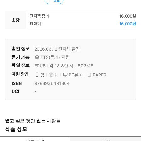
전자책 정가
16,000원
소장
판매가
16,000원
출간 정보
2026.06.12
전자책 출간
듣기 기능
TTS(듣기)
지원
파일 정보
EPUB
약 18.8만 자
57.3MB
지원 환경
PC뷰어
PAPER
앱
웹
ISBN
9788936491864
UCI
-
믿고 싶은 것만 믿는 사람들
작품 정보