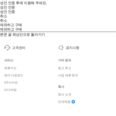
성인 인증 후에 이용해 주세요.
성인 인증
성인 인증
취소
취소
제외하고 구매
제외하고 구매
본문 끝
최상단으로 돌아가기
고객센터
공지사항
서비스
기타 문의
제휴카드
원고 투고
뷰어 다운로드
사업 제휴 문의
CP사이트
회사
리디바탕
회사 소개
인재채용