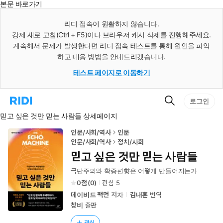
본문 바로가기
인
스
리디 접속이 원활하지 않습니다.
턴
강제 새로 고침(Ctrl + F5)이나 브라우저 캐시 삭제를 진행해주세요.
트
검
계속해서 문제가 발생한다면 리디 접속 테스트를 통해 원인을 파악
색
하고 대응 방법을 안내드리겠습니다.
테스트 페이지로 이동하기
검
리
로그인
색
디
믿고 싶은 것만 믿는 사람들 상세페이지
홈
으
로
인문/사회/역사
인문
이
인문/사회/역사
정치/사회
동
믿고 싶은 것만 믿는 사람들
극단주의와 확증편향은 어떻게 만들어지는가
0
(
0
)
관심
5
데이비드 팩먼
저자
김내훈
번역
창비
출판
관심