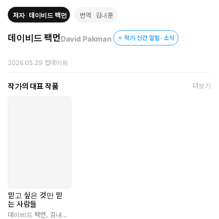
어나 리터러시를 키우고 민주 시민으로 거듭나야 할 이유와 방법들
저자
데이비드 팩먼
번역
김내훈
을 안내한다. “결코 남의 이야기 같지 않다”(정준희 추천사)는 말처
럼, 한국 사회에도 날카로운 경고와 대안이 될 영감을 동시에 안겨
데이비드 팩먼
David Pakman
작가 신간 알림 · 소식
주는 책이다.
2026.05.29
업데이트
“복지는 낭비다!” “기후위기는 거짓말이다!”
명백한 팩트 앞에서도 사람들은 왜 생각을 바꾸지 않을까
작가의 대표 작품
더보기
명백한 팩트를 눈앞에 보여줘도 절대 믿지 않는 사람들, 대체 왜 이
러는 걸까? 확증편향과 가짜뉴스, 조롱과 선동으로 시작해 확신에
찬 착각 속에서 안주하기 때문이다. 정치 평론가이자 시사 유튜버
인 저자는 “미국의 정치판은 병들었다”고 선언하며, 기후위기나 보
건, 복지제도 같은 명백한 사실들조차 합의 이전으로 자꾸만 되돌아
가고 마는 현실 속에서 정치 혐오자가 되어가는 자신을 고백한다.
이처럼 공론장에서의 건강한 소통 대신 각자의 ‘필터 버블’과 배타적
세계관에 완전히 갇혀버린 현대인들을 향해 『믿고 싶은 것만 믿는
사람들』은 단순히 잘못된 정보의 실태를 고발하는 데 그치지 않고,
미디어 알고리즘이 어떻게 대중의 인지적 취약성을 파고들어 ‘믿고
믿고 싶은 것만 믿
싶은 것만 믿는’ 세상을 완성했는지 그 메커니즘을 낱낱이 해부한다.
는 사람들
저자는 미국 사회가 ‘탈진실’(Post-Truth) 속에 안주하게 되어버
데이비드 팩먼
,
김내훈