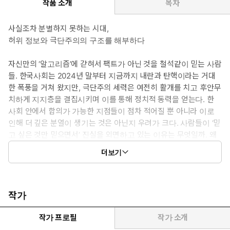
작품 소개
목차
사실조차 분별하지 못하는 시대,
허위 정보와 극단주의의 구조를 해부하다
자신만의 ‘알고리즘’에 갇혀서 팩트가 아닌 것을 철석같이 믿는 사람
들. 한국사회는 2024년 말부터 지금까지 내란과 탄핵이라는 거대
한 폭풍을 거쳐 왔지만, 극단주의 세력은 여전히 활개를 치고 후안무
치하게 지지층을 결집시키며 이를 통해 정치적 동력을 얻는다. 한
사회 안에서 합의가 가능한 지점들이 점차 적어질 뿐 아니라 이로
인해 더 깊은 분열이 생기는 것은 아닌지 우려가 크다. 사람들이 ‘믿
고 싶은 것만 믿으면서’ 진실을 외면하고 있는 이유는 무엇일까. 왜
점점 더 팩트와 가짜뉴스를 분별하지 못하거나 그럴 이유를 느끼지
더보기
못하고, 허위로 가득 찬 자기만의 필터 버블에 갇히고 마는 것일까.
350만 구독 유튜브 채널 ‘데이비드 팩먼 쇼’를 진행해오고 있는 저
자 데이비드 팩먼은 『믿고 싶은 것만 믿는 사람들』(원제 The
Echo Machine)에서 지금의 사회는 에코 체임버 현상을 넘어서서
작가
‘에코 머신’이라고 불릴 법한 확증 편향을 일으키는 기계가 되어버렸
음을 설파한다. 국가 내 사법 시스템, 의회와 선거제도의 문제점, 언
작가 프로필
작가 소개
론과 뉴미디어의 문제 등을 통합적으로 살피며, 에코 체임버에서 벗