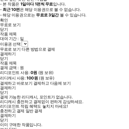
- 본 작품은
1일
마다
1
편씩 무료
입니다.
-
최근
10편
은 해당 이용권으로 볼 수 없습니다.
- 해당 이용권으로는
무료로
3일
간
볼 수 있습니다.
확인
무료로 보기
닫기
작품 제목
대여 기간 :
일
이용권 선택
무료로 보기
다른 방법으로 결제
결제하기
닫기
작품 제목
결제 금액 :
원
리디포인트 사용:
0
원
(
원 보유)
리디캐시 사용:
100
원
(
원 보유)
결제하고 바로보기
결제하고 다음에 보기
결제하기
닫기
결제 가능한 리디캐시, 포인트가 없습니다.
리디캐시 충전하고 결제없이 편하게 감상하세요.
리디포인트 적립 혜택도 놓치지 마세요!
충전하고 결제
일반 결제
결제하기
닫기
이미 구매한 작품입니다.