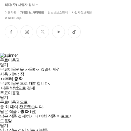
리디(주) 사업자 정보
이용약관
개인정보 처리방침
청소년보호정책
사업자정보확인
©
RIDI Corp.
페
인
트
유
틱
이
스
위
튜
톡
스
타
터
브
북
그
램
무료이용권
닫기
무료이용권을 사용하시겠습니까?
사용 가능 :
장
<
>부터
총
화
무료이용권으로 대여합니다.
다른 방법으로 결제
무료이용권
닫기
무료이용권으로
총
화
대여 완료했습니다.
남은 작품 :
총
화
(
원)
남은 작품 결제하기
대여한 작품 바로보기
도움말
닫기
믿고 싶은 것만 믿는 사람들