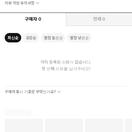
리뷰 작성 유의사항
플랫폼으로서의 책임감도 중요한 요소다. 내가 아끼고 사랑하는 주
변 사람들이 확증편향의 늪에서 헤매고 있다면 이 책이 전하는 생생
구매자
0
전체
0
한 경험과 구체적인 대안에 귀를 기울여야 한다. 알고리즘이 유도하
는 정보 속에서 중심을 잡고 비판적 사고를 회복하고자 하는 현대인
들에게 이 책은 뻔한 진실을 넘어 행동으로 나아갈 수 있도록 돕는
최신순
공감순
별점 높은순
별점 낮은순
명확한 길잡이가 되어줄 것이다.
추천사
쉽고 친절하며 구체적이다. 원문도 그렇고 번역문도 그렇다. 미
아직 등록된 리뷰가 없습니다.
국이 왜 이렇게 엉망진창인지를 미국인들에게 알려주기 위해 쓰
첫 번째 리뷰를 남겨주세요!
인 책일 테지만, 한국을 비롯한 각 나라의 시민들이 자신들의 나
라와 그에 막대한 영향을 미치는 미국이 어쩌다가 이런 꼴이 되
었는지도 이해할 수 있게 해준다. 미디어의 최전선에 선 저자가
구매자 표시 기준은 무엇인가요?
“원칙에 기반을 두어 의미 있는 논의를 이끄는 책임”을 강조하는
이 책이 그래서 결코 남의 이야기 같지가 않다. — 정준희 (미디
어인문 시민학교 해시칼리지 원장, 정준희의 논 진행자)
“오물을 치우려면 누군가는 오물통 속에 들어가야 한다.” 2019년에
유튜브 채널 ‘헬마우스’를 시작하면서 던졌던 화두다. 이 책은 “시스