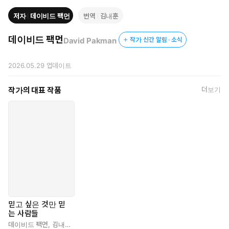
어나 리터러시를 키우고 민주 시민으로 거듭나야 할 이유와 방법들
저자
데이비드 팩먼
번역
김내훈
을 안내한다. “결코 남의 이야기 같지 않다”(정준희 추천사)는 말처
럼, 한국 사회에도 날카로운 경고와 대안이 될 영감을 동시에 안겨
데이비드 팩먼
David Pakman
작가 신간 알림 · 소식
주는 책이다.
2026.05.29
업데이트
“복지는 낭비다!” “기후위기는 거짓말이다!”
명백한 팩트 앞에서도 사람들은 왜 생각을 바꾸지 않을까
작가의 대표 작품
더보기
명백한 팩트를 눈앞에 보여줘도 절대 믿지 않는 사람들, 대체 왜 이
러는 걸까? 확증편향과 가짜뉴스, 조롱과 선동으로 시작해 확신에
찬 착각 속에서 안주하기 때문이다. 정치 평론가이자 시사 유튜버
인 저자는 “미국의 정치판은 병들었다”고 선언하며, 기후위기나 보
건, 복지제도 같은 명백한 사실들조차 합의 이전으로 자꾸만 되돌아
가고 마는 현실 속에서 정치 혐오자가 되어가는 자신을 고백한다.
이처럼 공론장에서의 건강한 소통 대신 각자의 ‘필터 버블’과 배타적
세계관에 완전히 갇혀버린 현대인들을 향해 『믿고 싶은 것만 믿는
사람들』은 단순히 잘못된 정보의 실태를 고발하는 데 그치지 않고,
미디어 알고리즘이 어떻게 대중의 인지적 취약성을 파고들어 ‘믿고
믿고 싶은 것만 믿
싶은 것만 믿는’ 세상을 완성했는지 그 메커니즘을 낱낱이 해부한다.
는 사람들
저자는 미국 사회가 ‘탈진실’(Post-Truth) 속에 안주하게 되어버
데이비드 팩먼
,
김내훈