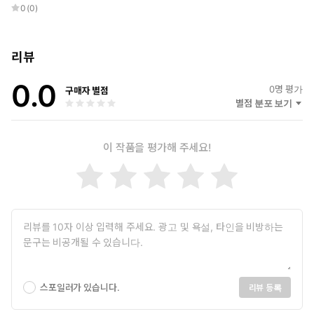
린 원인을 다각도로 짚는다. 대의제를 심각하게 왜곡하는 입법 제
0
(
0
)
도, 투표권이 중대하게 제약되는 왜곡된 선거구, 구체적인 정책
논의는 팽개친 채 상대 진영에 대한 인신공격과 선동에만 집착하
는 정당정치, 기업형 미디어가 필요로 하는 언론 소비 등이 그것
리뷰
이다. 이러한 요인들이 오랜 기간 해결되지 않는다면 결국 시민
0.0
개개인은 극단적인 진영논리와 정치혐오 중에서 양자택일할 것
0
명 평가
구매자 별점
을 강요받게 된다.
별점 분포 보기
가짜뉴스와 탈진실을 물리치고 민주시민으로 거듭나는 법:
이 작품을 평가해 주세요!
공교육 강화, 비판적 사고, 미디어 리터러시 향상
팩먼은 잘못된 정보와 반지성주의가 단순한 부작용이 아니라, 대
중의 의견을 인위적으로 조작하기 위해 정교하게 기획된 동력이
라고 경고한다. 객관적인 사실보다 감정과 개인적 신념이 여론
형성을 주도하는 탈진실 시대의 위험성을 생생한 사례와 연구로
고발하며, 외로움과 소속감에 목말라 각자도생의 ‘버블’에 갇힌
채 서로를 적대시하는 현대 사회의 민낯을 밝힌다.
이 책의 장점은 구체적인 대안 제시에 있다. 무비판적인 정보 수용을
막는 미디어 리터러시의 향상, 자신이 틀릴 수 있음을 인정하는 ‘지적
스포일러가 있습니다.
리뷰 등록
겸손함’의 배양, 그리고 필터 버블을 깨기 위해 나와 다른 관점의 매
체를 의식적으로 찾아보는 노력 등이 시급하다. 뉴미디어 언론들의