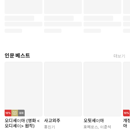
인문 베스트
더보기
오디세이아 (영화 <
사고외주
오뒷세이아
개정
오디세이> 원작)
아
홍진기
호메로스
,
이준석