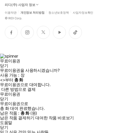
리디(주) 사업자 정보
이용약관
개인정보 처리방침
청소년보호정책
사업자정보확인
©
RIDI Corp.
페
인
트
유
틱
이
스
위
튜
톡
스
타
터
브
북
그
램
무료이용권
닫기
무료이용권을 사용하시겠습니까?
사용 가능 :
장
<
>부터
총
화
무료이용권으로 대여합니다.
다른 방법으로 결제
무료이용권
닫기
무료이용권으로
총
화
대여 완료했습니다.
남은 작품 :
총
화
(
원)
남은 작품 결제하기
대여한 작품 바로보기
도움말
닫기
믿고 싶은 것만 믿는 사람들