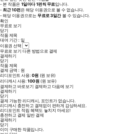
- 본 작품은
1일
마다
1
편씩 무료
입니다.
-
최근
10편
은 해당 이용권으로 볼 수 없습니다.
- 해당 이용권으로는
무료로
3일
간
볼 수 있습니다.
확인
무료로 보기
닫기
작품 제목
대여 기간 :
일
이용권 선택
무료로 보기
다른 방법으로 결제
결제하기
닫기
작품 제목
결제 금액 :
원
리디포인트 사용:
0
원
(
원 보유)
리디캐시 사용:
100
원
(
원 보유)
결제하고 바로보기
결제하고 다음에 보기
결제하기
닫기
결제 가능한 리디캐시, 포인트가 없습니다.
리디캐시 충전하고 결제없이 편하게 감상하세요.
리디포인트 적립 혜택도 놓치지 마세요!
충전하고 결제
일반 결제
결제하기
닫기
이미 구매한 작품입니다.