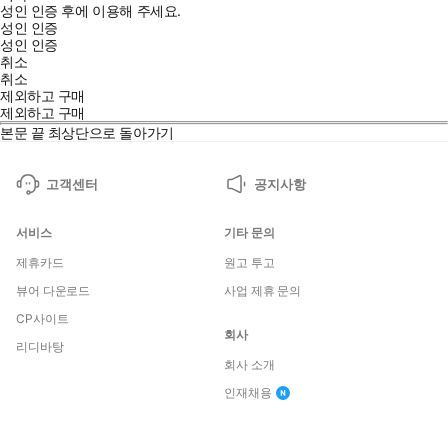
성인 인증 후에 이용해 주세요.
성인 인증
성인 인증
취소
취소
제외하고 구매
제외하고 구매
본문 끝
최상단으로 돌아가기
고객센터
공지사항
서비스
기타 문의
제휴카드
원고 투고
뷰어 다운로드
사업 제휴 문의
CP사이트
회사
리디바탕
회사 소개
인재채용