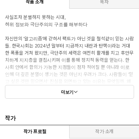
작품 소개
목차
사실조차 분별하지 못하는 시대,
허위 정보와 극단주의의 구조를 해부하다
자신만의 ‘알고리즘’에 갇혀서 팩트가 아닌 것을 철석같이 믿는 사람
들. 한국사회는 2024년 말부터 지금까지 내란과 탄핵이라는 거대
한 폭풍을 거쳐 왔지만, 극단주의 세력은 여전히 활개를 치고 후안무
치하게 지지층을 결집시키며 이를 통해 정치적 동력을 얻는다. 한
사회 안에서 합의가 가능한 지점들이 점차 적어질 뿐 아니라 이로
인해 더 깊은 분열이 생기는 것은 아닌지 우려가 크다. 사람들이 ‘믿
고 싶은 것만 믿으면서’ 진실을 외면하고 있는 이유는 무엇일까. 왜
점점 더 팩트와 가짜뉴스를 분별하지 못하거나 그럴 이유를 느끼지
더보기
못하고, 허위로 가득 찬 자기만의 필터 버블에 갇히고 마는 것일까.
350만 구독 유튜브 채널 ‘데이비드 팩먼 쇼’를 진행해오고 있는 저
자 데이비드 팩먼은 『믿고 싶은 것만 믿는 사람들』(원제 The
Echo Machine)에서 지금의 사회는 에코 체임버 현상을 넘어서서
작가
‘에코 머신’이라고 불릴 법한 확증 편향을 일으키는 기계가 되어버렸
음을 설파한다. 국가 내 사법 시스템, 의회와 선거제도의 문제점, 언
작가 프로필
작가 소개
론과 뉴미디어의 문제 등을 통합적으로 살피며, 에코 체임버에서 벗