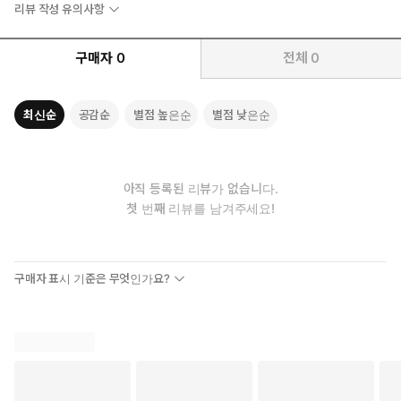
리뷰 작성 유의사항
플랫폼으로서의 책임감도 중요한 요소다. 내가 아끼고 사랑하는 주
변 사람들이 확증편향의 늪에서 헤매고 있다면 이 책이 전하는 생생
구매자
0
전체
0
한 경험과 구체적인 대안에 귀를 기울여야 한다. 알고리즘이 유도하
는 정보 속에서 중심을 잡고 비판적 사고를 회복하고자 하는 현대인
들에게 이 책은 뻔한 진실을 넘어 행동으로 나아갈 수 있도록 돕는
최신순
공감순
별점 높은순
별점 낮은순
명확한 길잡이가 되어줄 것이다.
추천사
쉽고 친절하며 구체적이다. 원문도 그렇고 번역문도 그렇다. 미
아직 등록된 리뷰가 없습니다.
국이 왜 이렇게 엉망진창인지를 미국인들에게 알려주기 위해 쓰
첫 번째 리뷰를 남겨주세요!
인 책일 테지만, 한국을 비롯한 각 나라의 시민들이 자신들의 나
라와 그에 막대한 영향을 미치는 미국이 어쩌다가 이런 꼴이 되
었는지도 이해할 수 있게 해준다. 미디어의 최전선에 선 저자가
구매자 표시 기준은 무엇인가요?
“원칙에 기반을 두어 의미 있는 논의를 이끄는 책임”을 강조하는
이 책이 그래서 결코 남의 이야기 같지가 않다. — 정준희 (미디
어인문 시민학교 해시칼리지 원장, 정준희의 논 진행자)
“오물을 치우려면 누군가는 오물통 속에 들어가야 한다.” 2019년에
유튜브 채널 ‘헬마우스’를 시작하면서 던졌던 화두다. 이 책은 “시스