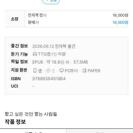
전자책 정가
16,000원
소장
판매가
16,000원
출간 정보
2026.06.12
전자책 출간
듣기 기능
TTS(듣기)
지원
파일 정보
EPUB
약 18.8만 자
57.3MB
지원 환경
PC뷰어
PAPER
앱
웹
ISBN
9788936491864
UCI
-
믿고 싶은 것만 믿는 사람들
작품 정보