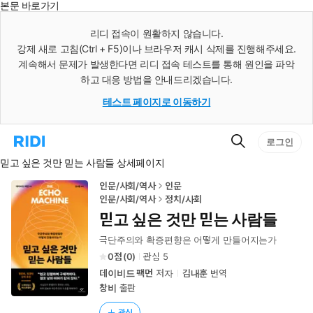
본문 바로가기
인
스
리디 접속이 원활하지 않습니다.
턴
강제 새로 고침(Ctrl + F5)이나 브라우저 캐시 삭제를 진행해주세요.
트
검
계속해서 문제가 발생한다면 리디 접속 테스트를 통해 원인을 파악
색
하고 대응 방법을 안내드리겠습니다.
테스트 페이지로 이동하기
검
리
로그인
색
디
믿고 싶은 것만 믿는 사람들 상세페이지
홈
으
로
인문/사회/역사
인문
이
인문/사회/역사
정치/사회
동
믿고 싶은 것만 믿는 사람들
극단주의와 확증편향은 어떻게 만들어지는가
0
(
0
)
관심
5
데이비드 팩먼
저자
김내훈
번역
창비
출판
관심