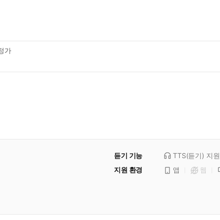
정가
듣기 기능
TTS(듣기)
지원
지원 환경
앱
웹