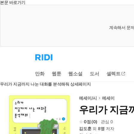
본문 바로가기
계속해서 문제
리
디
홈
으
만화
웹툰
웹소설
도서
셀렉트
로
이
우리가 지금까지 나눈 대화를 분석해줘 상세페이지
동
에세이/시
에세이
우리가 지금
0
(
0
)
관심
0
김도훈
외
8명
저자