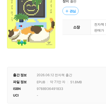
창비
출판
관심
전자책 
소장
판매가
출간 정보
2026.06.12
전자책 출간
파일 정보
약 7.1만 자
EPUB
51.8MB
ISBN
9788936491833
UCI
-