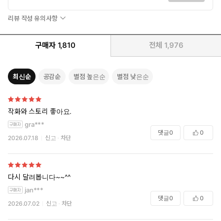
리뷰 작성 유의사항
구매자
1,810
전체
1,976
최신순
공감순
별점 높은순
별점 낮은순
작화와 스토리 좋아요.
gra***
댓글
0
0
2026.07.18
신고
차단
다시 달려봅니다~~^^
jan***
댓글
0
0
2026.07.02
신고
차단