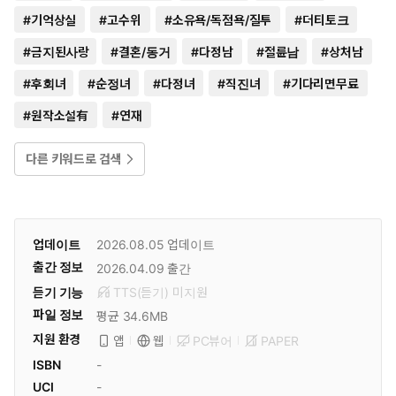
#
기억상실
#
고수위
#
소유욕/독점욕/질투
#
더티토크
#
금지된사랑
#
결혼/동거
#
다정남
#
절륜남
#
상처남
#
후회녀
#
순정녀
#
다정녀
#
직진녀
#
기다리면무료
#
원작소설有
#
연재
다른 키워드로 검색
업데이트
2026.08.05
업데이트
출간 정보
2026.04.09
출간
듣기 기능
TTS(듣기)
미
지원
파일 정보
평균 34.6MB
지원 환경
PC뷰어
PAPER
앱
웹
ISBN
-
UCI
-