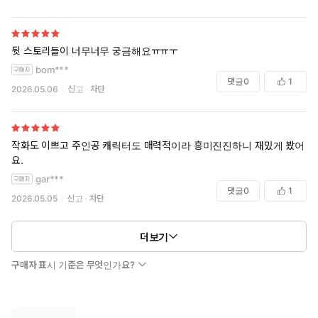
뒷 스토리들이 너무너무 궁금해요ㅠㅠㅜ
bom***
댓글
0
1
2026.05.06
신고
차단
작화도 이쁘고 주인공 캐릭터도 매력적이라 흥미진진하니 재밌게 봤어
요.
gar***
댓글
0
1
2026.05.05
신고
차단
더보기
구매자 표시 기준은 무엇인가요?