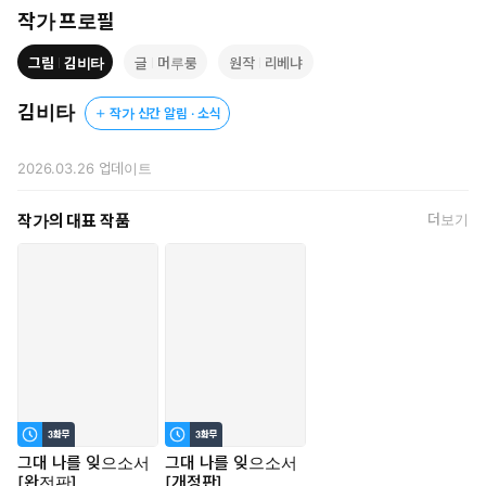
해주는 남자였으니까.
작가 프로필
그림
김비타
글
머루룽
원작
리베냐
"리제 아이네만, 잘 생각해 봐. 이상하지 않아?"
"요한 레너는 모든 걸 숨기려고 하잖아?"
김비타
작가 신간 알림 · 소식
그가 필사적으로 감추려는 것은 나의 과거일까, 아니면 그의 정체일
까?
2026.03.26
업데이트
모든 진실을 알게 되었을 때,
작가의 대표 작품
더보기
나는 총을 쥐고 있었다.
그대 나를 잊으소서
그대 나를 잊으소서
[완전판]
[개정판]