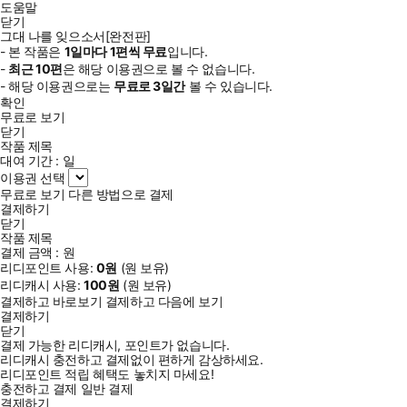
도움말
닫기
그대 나를 잊으소서[완전판]
- 본 작품은
1일
마다
1
편씩 무료
입니다.
-
최근
10편
은 해당 이용권으로 볼 수 없습니다.
- 해당 이용권으로는
무료로
3일
간
볼 수 있습니다.
확인
무료로 보기
닫기
작품 제목
대여 기간 :
일
이용권 선택
무료로 보기
다른 방법으로 결제
결제하기
닫기
작품 제목
결제 금액 :
원
리디포인트 사용:
0
원
(
원 보유)
리디캐시 사용:
100
원
(
원 보유)
결제하고 바로보기
결제하고 다음에 보기
결제하기
닫기
결제 가능한 리디캐시, 포인트가 없습니다.
리디캐시 충전하고 결제없이 편하게 감상하세요.
리디포인트 적립 혜택도 놓치지 마세요!
충전하고 결제
일반 결제
결제하기