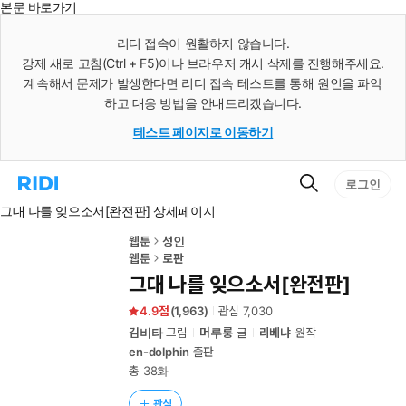
본문 바로가기
인
스
리디 접속이 원활하지 않습니다.
턴
강제 새로 고침(Ctrl + F5)이나 브라우저 캐시 삭제를 진행해주세요.
트
검
계속해서 문제가 발생한다면 리디 접속 테스트를 통해 원인을 파악
색
하고 대응 방법을 안내드리겠습니다.
테스트 페이지로 이동하기
검
리
로그인
색
디
그대 나를 잊으소서[완전판] 상세페이지
홈
으
로
웹툰
성인
이
웹툰
로판
동
그대 나를 잊으소서[완전판]
4.9
(
1,963
)
관심
7,030
김비타
그림
머루룽
글
리베냐
원작
en-dolphin
출판
총 38화
관심