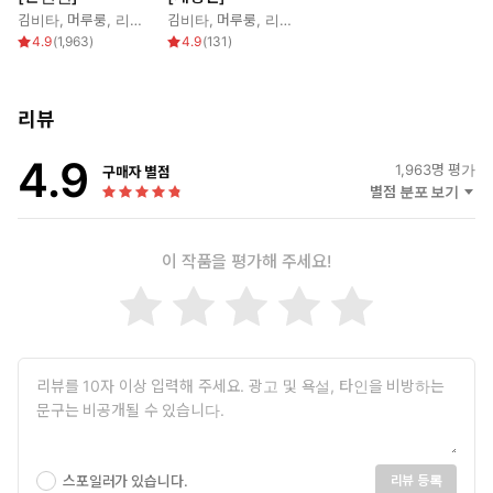
김비타
,
머루룽
,
리베냐
김비타
,
머루룽
,
리베냐
4.9
(
1,963
)
4.9
(
131
)
리뷰
4.9
1,963
명 평가
구매자 별점
별점 분포 보기
이 작품을 평가해 주세요!
스포일러가 있습니다.
리뷰 등록