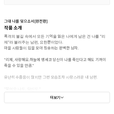
그대 나를 잊으소서[완전판]
작품 소개
폭격의 불길 속에서 모든 기억을 잃은 나에게 남은 건 나를 "리
제"라 불러주는 남편, 요한뿐이었다.
마을 사람들이 입을 모아 칭송하는 완벽한 남자.
"리제, 사랑해요.하늘에 맹세코 당신이 나를 죽인다고 해도 기꺼이
죽을 수 있을 만큼."
유난히 수줍음이 많지만 그런 모습조차 사랑스러운 내 남편.
"잊어요.나도, 당신도."
"아무것도 모르는 게 약인 법이니까.”
더보기
그래서 믿었다.
그가 이해할 수 없는 행동을 해도 그는 내가 사랑하는, 또 나를 사랑