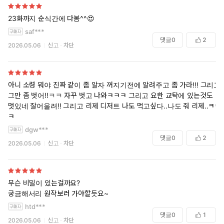
23화까지 순식간에 다봄^^😍
saf***
댓글
0
2
2026.05.06
신고
차단
아니 소령 뭐야 진짜 같이 좀 알자 꺼지기전에 알려주고 좀 가라!!! 그리고
그만 좀 벗어!!ㅋㅋ 자꾸 벗고 나와ㅋㅋㅋ 그리고 요한 교탁에 있는것도
멋있네 잘어울려!! 그리고 리제 디저트 나도 먹고싶다..나도 줘 리제..ㅋㅋ
ㅋ
dgw***
댓글
0
2
2026.05.06
신고
차단
무슨 비밀이 있는걸까요?
궁금해서리 원작보러 가야할듯요~
htd***
댓글
0
1
2026.05.06
신고
차단