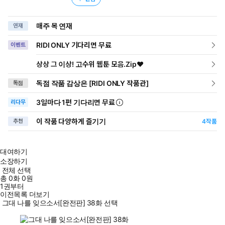
매주 목 연재
연재
RIDI ONLY 기다리면 무료
이벤트
상상 그 이상! 고수위 웹툰 모음.Zip♥
독점 작품 감상은 [RIDI ONLY 작품관]
독점
3일
마다
1편 기다리면 무료
리다무
이 작품 다양하게 즐기기
추천
4
작품
대여하기
소장하기
전체 선택
총
0
화
0원
1권부터
이전목록 더보기
그대 나를 잊으소서[완전판] 38화 선택