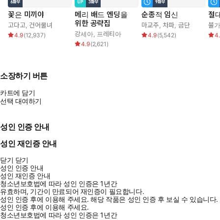
꽃은 미끼야
메리 배드 엔딩을
순종적 임신
절대
위한 공략집
고다고
,
건어물녀
마교주
,
차파
,
금단
불
강세아
,
프레티아
4.9
(
12,937
)
4.9
(
5,542
)
4
4.9
(
2,621
)
소장하기 버튼
카트에 담기
선택 대여하기
성인 인증 안내
성인 재인증 안내
닫기
닫기
성인 인증 안내
성인 재인증 안내
청소년보호법에 따라 성인 인증은 1년간
유효하며, 기간이 만료되어 재인증이 필요합니다.
성인 인증 후에 이용해 주세요.
해당 작품은 성인 인증 후 보실 수 있습니다.
성인 인증 후에 이용해 주세요.
청소년보호법에 따라 성인 인증은 1년간