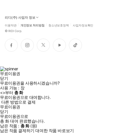
리디(주) 사업자 정보
이용약관
개인정보 처리방침
청소년보호정책
사업자정보확인
©
RIDI Corp.
페
인
트
유
틱
이
스
위
튜
톡
스
타
터
브
북
그
램
무료이용권
닫기
무료이용권을 사용하시겠습니까?
사용 가능 :
장
<
>부터
총
화
무료이용권으로 대여합니다.
다른 방법으로 결제
무료이용권
닫기
무료이용권으로
총
화
대여 완료했습니다.
남은 작품 :
총
화
(
원)
남은 작품 결제하기
대여한 작품 바로보기