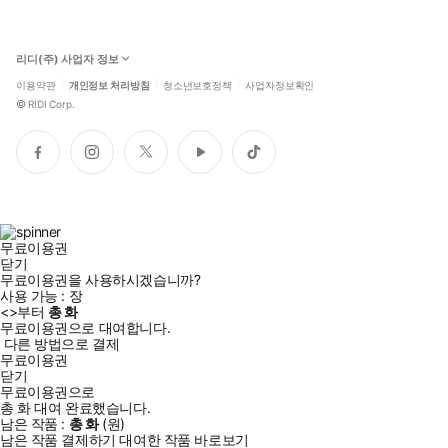
리디(주) 사업자 정보
이용약관
개인정보 처리방침
청소년보호정책
사업자정보확인
©
RIDI Corp.
페
인
트
유
틱
이
스
위
튜
톡
스
타
터
브
북
그
램
무료이용권
닫기
무료이용권을 사용하시겠습니까?
사용 가능 :
장
<
>부터
총
화
무료이용권으로 대여합니다.
다른 방법으로 결제
무료이용권
닫기
무료이용권으로
총
화
대여 완료했습니다.
남은 작품 :
총
화
(
원)
남은 작품 결제하기
대여한 작품 바로보기