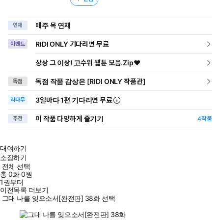
매주 목 연재
연재
RIDI ONLY 기다리면 무료
이벤트
상상 그 이상! 고수위 웹툰 모음.Zip♥
독점 작품 감상은 [RIDI ONLY 작품관]
독점
3일
마다
1편 기다리면 무료
리다무
이 작품 다양하게 즐기기
추천
4
작품
대여하기
소장하기
전체 선택
총
0
화
0원
1권부터
이전목록 더보기
그대 나를 잊으소서[완전판] 38화 선택