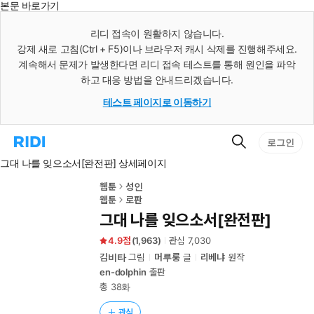
본문 바로가기
인
스
리디 접속이 원활하지 않습니다.
턴
강제 새로 고침(Ctrl + F5)이나 브라우저 캐시 삭제를 진행해주세요.
트
검
계속해서 문제가 발생한다면 리디 접속 테스트를 통해 원인을 파악
색
하고 대응 방법을 안내드리겠습니다.
테스트 페이지로 이동하기
검
리
로그인
색
디
그대 나를 잊으소서[완전판] 상세페이지
홈
으
로
웹툰
성인
이
웹툰
로판
동
그대 나를 잊으소서[완전판]
4.9
(
1,963
)
관심
7,030
김비타
그림
머루룽
글
리베냐
원작
en-dolphin
출판
총 38화
관심