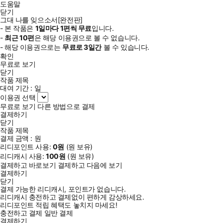
도움말
닫기
그대 나를 잊으소서[완전판]
- 본 작품은
1일
마다
1
편씩 무료
입니다.
-
최근
10편
은 해당 이용권으로 볼 수 없습니다.
- 해당 이용권으로는
무료로
3일
간
볼 수 있습니다.
확인
무료로 보기
닫기
작품 제목
대여 기간 :
일
이용권 선택
무료로 보기
다른 방법으로 결제
결제하기
닫기
작품 제목
결제 금액 :
원
리디포인트 사용:
0
원
(
원 보유)
리디캐시 사용:
100
원
(
원 보유)
결제하고 바로보기
결제하고 다음에 보기
결제하기
닫기
결제 가능한 리디캐시, 포인트가 없습니다.
리디캐시 충전하고 결제없이 편하게 감상하세요.
리디포인트 적립 혜택도 놓치지 마세요!
충전하고 결제
일반 결제
결제하기