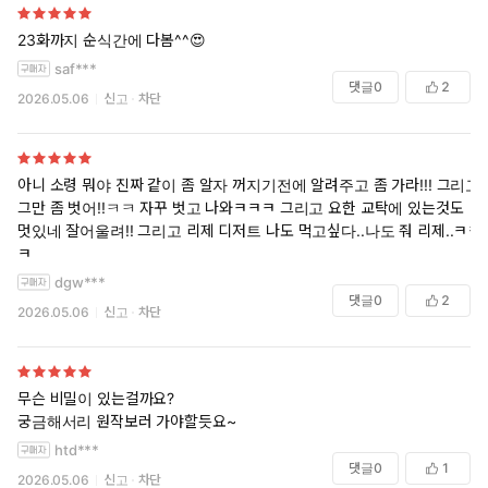
23화까지 순식간에 다봄^^😍
saf***
댓글
0
2
2026.05.06
신고
차단
아니 소령 뭐야 진짜 같이 좀 알자 꺼지기전에 알려주고 좀 가라!!! 그리고
그만 좀 벗어!!ㅋㅋ 자꾸 벗고 나와ㅋㅋㅋ 그리고 요한 교탁에 있는것도
멋있네 잘어울려!! 그리고 리제 디저트 나도 먹고싶다..나도 줘 리제..ㅋㅋ
ㅋ
dgw***
댓글
0
2
2026.05.06
신고
차단
무슨 비밀이 있는걸까요?
궁금해서리 원작보러 가야할듯요~
htd***
댓글
0
1
2026.05.06
신고
차단