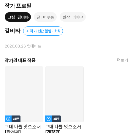
해주는 남자였으니까.
작가 프로필
그림
김비타
글
머루룽
원작
리베냐
"리제 아이네만, 잘 생각해 봐. 이상하지 않아?"
"요한 레너는 모든 걸 숨기려고 하잖아?"
김비타
작가 신간 알림 · 소식
그가 필사적으로 감추려는 것은 나의 과거일까, 아니면 그의 정체일
까?
2026.03.26
업데이트
모든 진실을 알게 되었을 때,
작가의 대표 작품
더보기
나는 총을 쥐고 있었다.
그대 나를 잊으소서
그대 나를 잊으소서
[완전판]
[개정판]