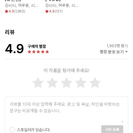
김비타
,
머루룽
,
리베냐
김비타
,
머루룽
,
리베냐
4.9
(
1,963
)
4.9
(
131
)
리뷰
4.9
1,963
명 평가
구매자 별점
별점 분포 보기
이 작품을 평가해 주세요!
스포일러가 있습니다.
리뷰 등록