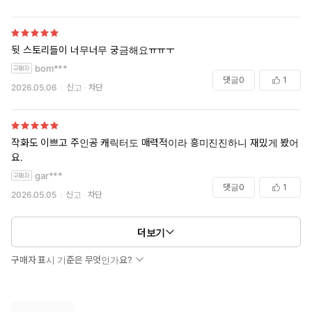
뒷 스토리들이 너무너무 궁금해요ㅠㅠㅜ
bom***
댓글
0
1
2026.05.06
신고
차단
작화도 이쁘고 주인공 캐릭터도 매력적이라 흥미진진하니 재밌게 봤어
요.
gar***
댓글
0
1
2026.05.05
신고
차단
더보기
구매자 표시 기준은 무엇인가요?