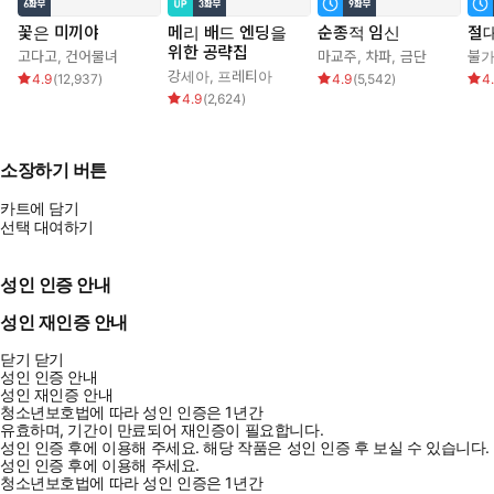
꽃은 미끼야
메리 배드 엔딩을
순종적 임신
절대
위한 공략집
고다고
,
건어물녀
마교주
,
차파
,
금단
불
강세아
,
프레티아
4.9
(
12,937
)
4.9
(
5,542
)
4
4.9
(
2,624
)
소장하기 버튼
카트에 담기
선택 대여하기
성인 인증 안내
성인 재인증 안내
닫기
닫기
성인 인증 안내
성인 재인증 안내
청소년보호법에 따라 성인 인증은 1년간
유효하며, 기간이 만료되어 재인증이 필요합니다.
성인 인증 후에 이용해 주세요.
해당 작품은 성인 인증 후 보실 수 있습니다.
성인 인증 후에 이용해 주세요.
청소년보호법에 따라 성인 인증은 1년간