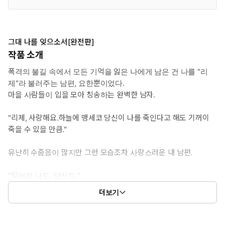
그대 나를 잊으소서[완전판]
작품 소개
폭격의 불길 속에서 모든 기억을 잃은 나에게 남은 건 나를 "리
제"라 불러주는 남편, 요한뿐이었다.
마을 사람들이 입을 모아 칭송하는 완벽한 남자.
"리제, 사랑해요.하늘에 맹세코 당신이 나를 죽인다고 해도 기꺼이
죽을 수 있을 만큼."
유난히 수줍음이 많지만 그런 모습조차 사랑스러운 내 남편.
"잊어요.나도, 당신도."
"아무것도 모르는 게 약인 법이니까.”
더보기
그래서 믿었다.
그가 이해할 수 없는 행동을 해도 그는 내가 사랑하는, 또 나를 사랑