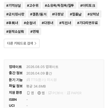
#
기억상실
#
고수위
#
소유욕/독점욕/질투
#
더티토크
#
금지된사랑
#
결혼/동거
#
다정남
#
절륜남
#
상처남
#
후회녀
#
순정녀
#
다정녀
#
직진녀
#
기다리면무료
#
원작소설有
#
연재
다른 키워드로 검색
업데이트
2026.08.05
업데이트
출간 정보
2026.04.09
출간
듣기 기능
TTS(듣기)
미
지원
파일 정보
평균 34.6MB
지원 환경
PC뷰어
PAPER
앱
웹
ISBN
-
UCI
-