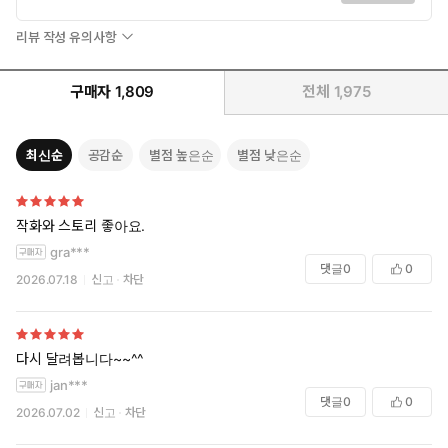
리뷰 작성 유의사항
구매자
1,809
전체
1,975
최신순
공감순
별점 높은순
별점 낮은순
작화와 스토리 좋아요.
gra***
댓글
0
0
2026.07.18
신고
차단
다시 달려봅니다~~^^
jan***
댓글
0
0
2026.07.02
신고
차단