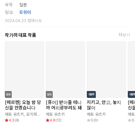
국적
일본
링크
트위터
2024.04.23
업데이트
작가의 대표 작품
더보기
[메르헨] 오늘 밤 당
[퓨어] 받아줄 테니
지키고, 안고, 놓지
[메
신을 안겠습니다
까 어리광부려도 돼
않아
신
[스
에토 유츠키
,
모치파무
,
키타가오카 아도
에토 유츠키
,
카스가 키누이
에토 유츠키
,
Secco
,
무키무키 카키
에토
4.3
(
9
)
4.8
(
12
)
0
(
0
)
0