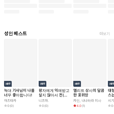
성인 베스트
더보기
늑대 기사님이 나를
왕자에게 익애받고
엘리트 상사의 달콤
대형
너무 좋아합니다!
싶지 않아서 전(前)
한 포위망
스는
프린세스지만 남장
아즈타카
니즈마.
카인
,
나나하라 미사
시기
집사가 되겠습니다!
0
(
0
)
0
(
0
)
4.0
(
1
)
0
초야편