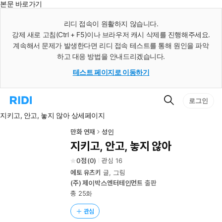
본문 바로가기
인
스
리디 접속이 원활하지 않습니다.
턴
강제 새로 고침(Ctrl + F5)이나 브라우저 캐시 삭제를 진행해주세요.
트
검
계속해서 문제가 발생한다면 리디 접속 테스트를 통해 원인을 파악
색
하고 대응 방법을 안내드리겠습니다.
테스트 페이지로 이동하기
검
리
로그인
색
디
지키고, 안고, 놓지 않아 상세페이지
홈
으
로
만화 연재
성인
이
지키고, 안고, 놓지 않아
동
0
(
0
)
관심
16
에토 유츠키
글, 그림
(주) 제이박스엔터테인먼트
출판
총 25화
관심