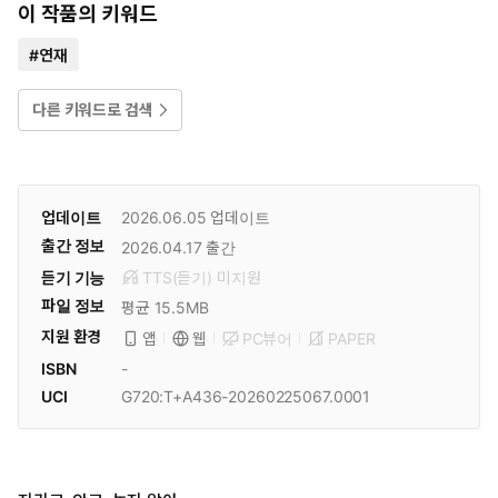
이 작품의 키워드
#
연재
다른 키워드로 검색
업데이트
2026.06.05
업데이트
출간 정보
2026.04.17
출간
듣기 기능
TTS(듣기)
미
지원
파일 정보
평균 15.5MB
지원 환경
PC뷰어
PAPER
앱
웹
ISBN
-
UCI
G720:T+A436-20260225067.0001