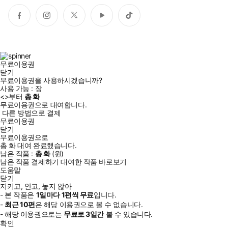
페
인
트
유
틱
이
스
위
튜
톡
스
타
터
브
북
그
램
무료이용권
닫기
무료이용권을 사용하시겠습니까?
사용 가능 :
장
<
>부터
총
화
무료이용권으로 대여합니다.
다른 방법으로 결제
무료이용권
닫기
무료이용권으로
총
화
대여 완료했습니다.
남은 작품 :
총
화
(
원)
남은 작품 결제하기
대여한 작품 바로보기
도움말
닫기
지키고, 안고, 놓지 않아
- 본 작품은
1일
마다
1
편씩 무료
입니다.
-
최근
10편
은 해당 이용권으로 볼 수 없습니다.
- 해당 이용권으로는
무료로
3일
간
볼 수 있습니다.
확인