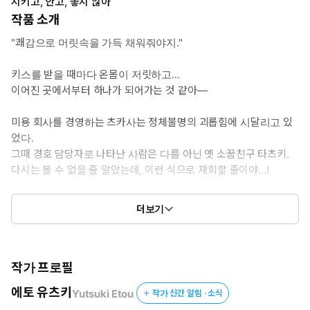
지키고, 안고, 놓지 않아
작품 소개
"쾌감으로 머릿속을 가득 채워줘야지."
키스를 받을 때마다 온몸이 저릿하고...
이어진 곳에서부터 하나가 되어가는 것 같아―
미용 회사를 경영하는 츠카사는 정체불명의 괴롭힘에 시달리고 있
었다.
그때 경호 담당자로 나타난 사람은 다름 아닌 옛 소꿉친구 타츠키.
다시는 볼 수 없을 줄 알았는데, 이런 식으로 재회할 줄이야…!
그러던 중, 어떤 사건을 계기로 두 사람은 몸을 섞게 되는데...
더보기
"안심하고 나한테 몸을 맡겨."
진지한 눈빛으로 애무를 받자 몸은 점점 달아올라 예민해지고...
단련된 육체에 온몸이 감싸이니, 나도 모르게 더 깊은 곳까지 원하
게 되어버리는데...?
작가 프로필
에토 유츠키
Yutsuki Etou
작가 신간 알림 · 소식