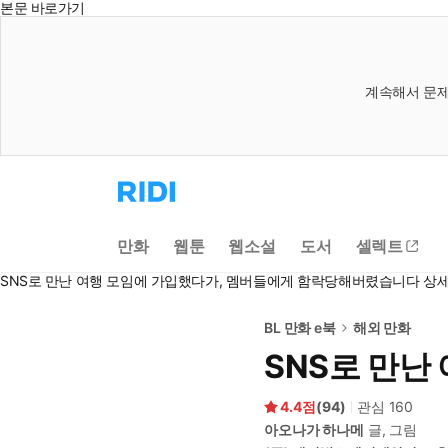
본문 바로가기
계속해서 문제
리
디
홈
으
만화
웹툰
웹소설
도서
셀렉트
로
이
SNS로 만난 여행 모임에 가입했다가, 멤버들에게 함락당해버렸습니다 상
동
BL 만화 e북
해외 만화
SNS로 만난
4.4
(
94
)
관심
160
아오나가 하나메
글, 그림