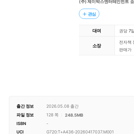
(주) 제이박스엔터테인먼트
출
관심
대여
권당 7
전자책 
소장
판매가
출간 정보
2026.05.08
출간
파일 정보
128 쪽
248.5MB
ISBN
-
UCI
G720:T+A436-20260417037.M001