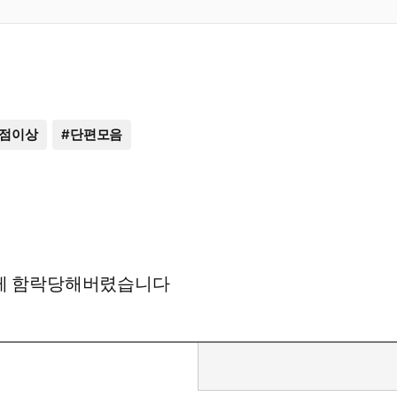
4점이상
#
단편모음
에게 함락당해버렸습니다