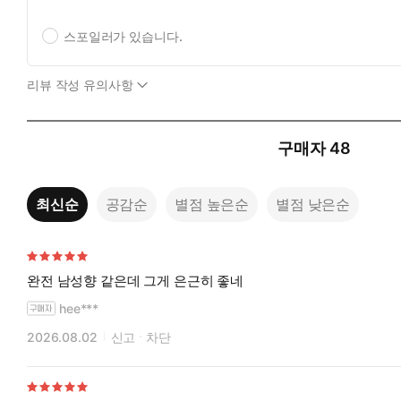
스포일러가 있습니다.
리뷰 작성 유의사항
구매자
48
최신순
공감순
별점 높은순
별점 낮은순
완전 남성향 같은데 그게 은근히 좋네
hee***
2026.08.02
신고
차단