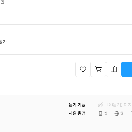
판
일
정가
듣기 기능
TTS(듣기)
미
지
지원 환경
앱
웹