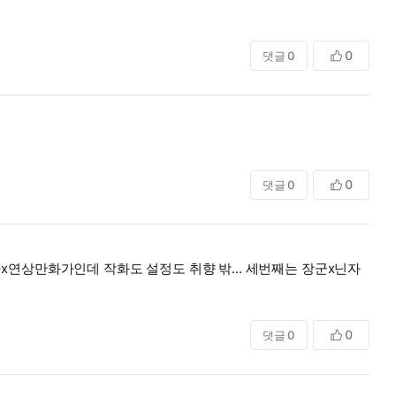
0
댓글
0
0
댓글
0
연상만화가인데 작화도 설정도 취향 밖... 세번째는 장군x닌자
0
댓글
0