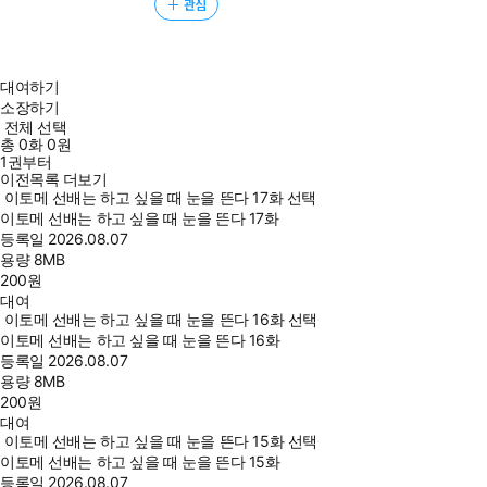
관심
대여하기
소장하기
전체 선택
총
0
화
0원
1권부터
이전목록 더보기
이토메 선배는 하고 싶을 때 눈을 뜬다 17화 선택
이토메 선배는 하고 싶을 때 눈을 뜬다 17화
등록일
2026.08.07
용량
8MB
200
원
대여
이토메 선배는 하고 싶을 때 눈을 뜬다 16화 선택
이토메 선배는 하고 싶을 때 눈을 뜬다 16화
등록일
2026.08.07
용량
8MB
200
원
대여
이토메 선배는 하고 싶을 때 눈을 뜬다 15화 선택
이토메 선배는 하고 싶을 때 눈을 뜬다 15화
등록일
2026.08.07