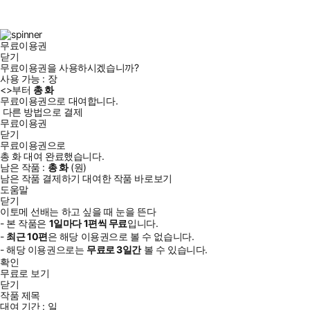
스
타
터
브
북
그
램
무료이용권
닫기
무료이용권을 사용하시겠습니까?
사용 가능 :
장
<
>부터
총
화
무료이용권으로 대여합니다.
다른 방법으로 결제
무료이용권
닫기
무료이용권으로
총
화
대여 완료했습니다.
남은 작품 :
총
화
(
원)
남은 작품 결제하기
대여한 작품 바로보기
도움말
닫기
이토메 선배는 하고 싶을 때 눈을 뜬다
- 본 작품은
1일
마다
1
편씩 무료
입니다.
-
최근
10편
은 해당 이용권으로 볼 수 없습니다.
- 해당 이용권으로는
무료로
3일
간
볼 수 있습니다.
확인
무료로 보기
닫기
작품 제목
대여 기간 :
일