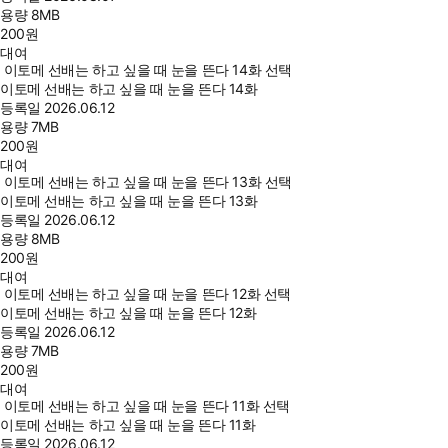
용량
8MB
200
원
대여
이토메 선배는 하고 싶을 때 눈을 뜬다 14화 선택
이토메 선배는 하고 싶을 때 눈을 뜬다 14화
등록일
2026.06.12
용량
7MB
200
원
대여
이토메 선배는 하고 싶을 때 눈을 뜬다 13화 선택
이토메 선배는 하고 싶을 때 눈을 뜬다 13화
등록일
2026.06.12
용량
8MB
200
원
대여
이토메 선배는 하고 싶을 때 눈을 뜬다 12화 선택
이토메 선배는 하고 싶을 때 눈을 뜬다 12화
등록일
2026.06.12
용량
7MB
200
원
대여
이토메 선배는 하고 싶을 때 눈을 뜬다 11화 선택
이토메 선배는 하고 싶을 때 눈을 뜬다 11화
등록일
2026.06.12