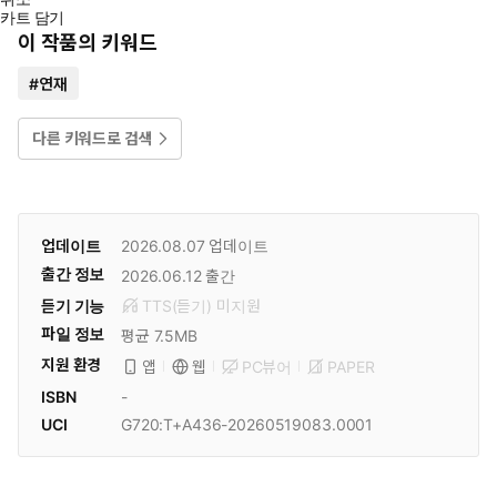
카트 담기
이 작품의 키워드
#
연재
다른 키워드로 검색
업데이트
2026.08.07
업데이트
출간 정보
2026.06.12
출간
듣기 기능
TTS(듣기)
미
지원
파일 정보
평균 7.5MB
지원 환경
PC뷰어
PAPER
앱
웹
ISBN
-
UCI
G720:T+A436-20260519083.0001