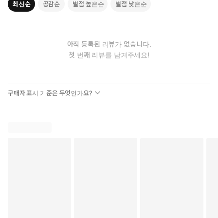
최신순
공감순
별점 높은순
별점 낮은순
아직 등록된 리뷰가 없습니다.
첫 번째 리뷰를 남겨주세요!
구매자 표시 기준은 무엇인가요?