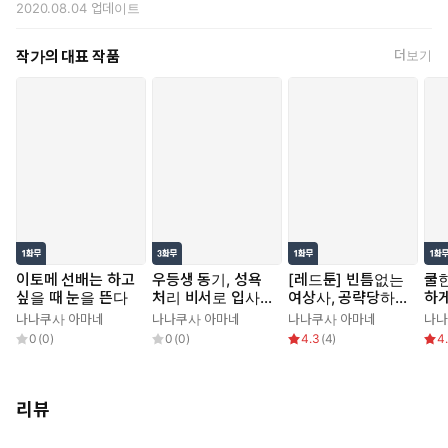
2020.08.04
업데이트
작가의 대표 작품
더보기
이토메 선배는 하고
우등생 동기, 성욕
[레드툰] 빈틈없는
쿨
싶을 때 눈을 뜬다
처리 비서로 입사했
여상사, 공략당하는
하
습니다
중
나나쿠사 아마네
나나쿠사 아마네
나나쿠사 아마네
나나
0
(
0
)
0
(
0
)
4.3
(
4
)
4
리뷰