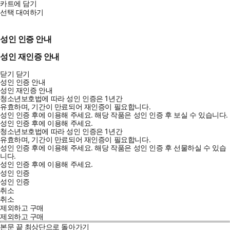
카트에 담기
선택 대여하기
성인 인증 안내
성인 재인증 안내
닫기
닫기
성인 인증 안내
성인 재인증 안내
청소년보호법에 따라 성인 인증은 1년간
유효하며, 기간이 만료되어 재인증이 필요합니다.
성인 인증 후에 이용해 주세요.
해당 작품은 성인 인증 후 보실 수 있습니다.
성인 인증 후에 이용해 주세요.
청소년보호법에 따라 성인 인증은 1년간
유효하며, 기간이 만료되어 재인증이 필요합니다.
성인 인증 후에 이용해 주세요.
해당 작품은 성인 인증 후 선물하실 수 있습
니다.
성인 인증 후에 이용해 주세요.
성인 인증
성인 인증
취소
취소
제외하고 구매
제외하고 구매
본문 끝
최상단으로 돌아가기