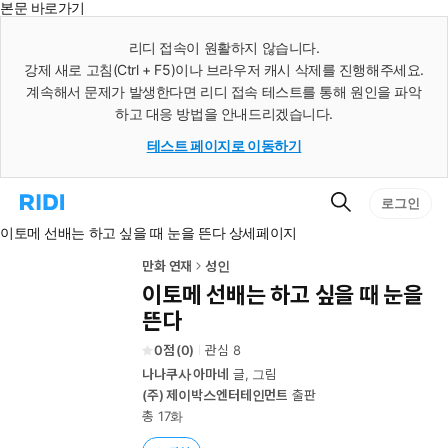
본문 바로가기
인
스
리디 접속이 원활하지 않습니다.
턴
강제 새로 고침(Ctrl + F5)이나 브라우저 캐시 삭제를 진행해주세요.
트
검
계속해서 문제가 발생한다면 리디 접속 테스트를 통해 원인을 파악
색
하고 대응 방법을 안내드리겠습니다.
테스트 페이지로 이동하기
검
리
로그인
색
디
이토메 선배는 하고 싶을 때 눈을 뜬다 상세페이지
홈
으
로
만화 연재
성인
이
이토메 선배는 하고 싶을 때 눈을
동
뜬다
0
(
0
)
관심
8
나나쿠사 아마네
글, 그림
(주) 제이박스엔터테인먼트
출판
총 17화