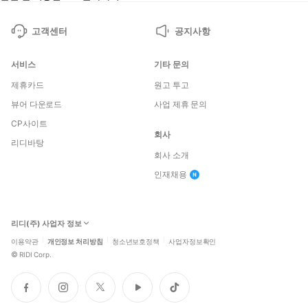
고객센터
공지사항
서비스
기타 문의
제휴카드
원고 투고
뷰어 다운로드
사업 제휴 문의
CP사이트
회사
리디바탕
회사 소개
인재채용
리디(주) 사업자 정보
이용약관
개인정보 처리방침
청소년보호정책
사업자정보확인
©
RIDI Corp.
페
인
트
유
틱
이
스
위
튜
톡