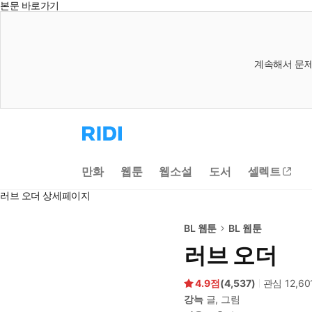
본문 바로가기
계속해서 문제
리
디
홈
으
만화
웹툰
웹소설
도서
셀렉트
로
이
러브 오더 상세페이지
동
BL 웹툰
BL 웹툰
러브 오더
4.9
(
4,537
)
관심
12,60
강늑
글, 그림