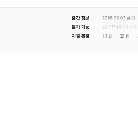
출간 정보
2026.02.03
출간
듣기 기능
TTS(듣기)
미
지
지원 환경
앱
웹