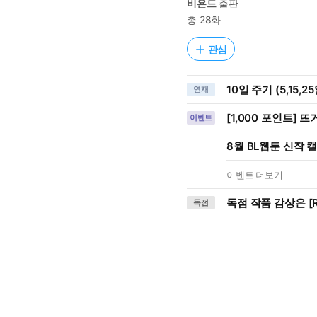
비욘드
출판
총 28화
관심
10일 주기 (5,15,2
연재
[1,000 포인트] 뜨
이벤트
8월 BL웹툰 신작 
이벤트 더보기
독점 작품 감상은 [R
독점