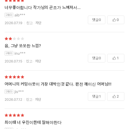
너무좋아합니다 작가님의 곤조가 느껴져서...
aib***
댓글
0
0
2026.07.19
신고
차단
음, 그냥 쏘쏘한 느낌?
inu***
댓글
0
1
2026.07.15
신고
차단
어머니의 커밍아웃이 가장 대박인것 같다. 완전 깨이신 어머님!!!
jis***
댓글
1
2
2026.07.12
신고
차단
최이태 너 우진이한테 잘해야한다