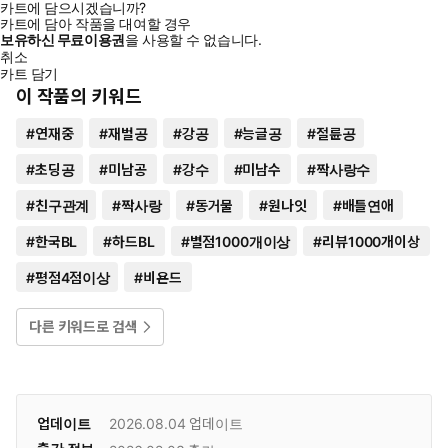
카트에 담으시겠습니까?
카트에 담아 작품을 대여할 경우
보유하신 무료이용권
을 사용할 수 없습니다.
취소
카트 담기
이 작품의 키워드
#
연재중
#
재벌공
#
강공
#
능글공
#
절륜공
#
초딩공
#
미남공
#
강수
#
미남수
#
짝사랑수
#
친구관계
#
짝사랑
#
동거물
#
원나잇
#
배틀연애
#
한국BL
#
하드BL
#
별점1000개이상
#
리뷰1000개이상
#
평점4점이상
#
비욘드
다른 키워드로 검색
업데이트
2026.08.04
업데이트