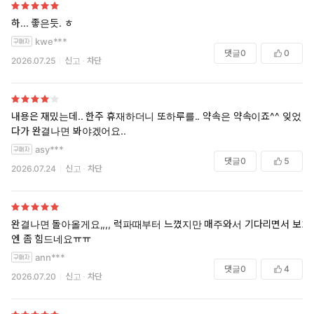
하... 좋은듯. ㅎ
kwe***
댓글
0
0
2026.07.25
신고
차단
내용은 재밌는데.. 한주 휴재하더니 또하루를.. 약속은 약속이죠^^ 잊었
다가 완결나면 봐야겠어요..
asy***
댓글
0
5
2026.07.24
신고
차단
완결나면 돌아올게요,,,, 럭파때부터 느꼈지만 매주와서 기다리면서 보기
엔 좀 힘드네요ㅠㅠ
ann***
댓글
0
4
2026.07.20
신고
차단