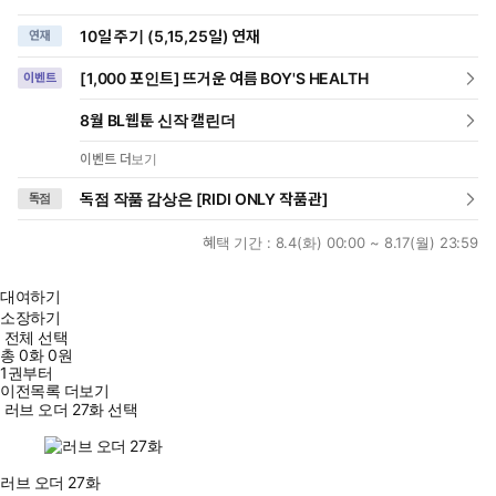
10일 주기 (5,15,25일) 연재
연재
[1,000 포인트] 뜨거운 여름 BOY'S HEALTH
이벤트
8월 BL웹툰 신작 캘린더
이벤트 더보기
독점 작품 감상은 [RIDI ONLY 작품관]
독점
혜택 기간 :
8.4(화) 00:00 ~ 8.17(월) 23:59
대여하기
소장하기
전체 선택
총
0
화
0원
1권부터
이전목록 더보기
러브 오더 27화 선택
러브 오더 27화