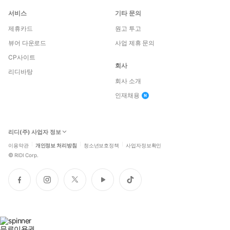
서비스
기타 문의
제휴카드
원고 투고
뷰어 다운로드
사업 제휴 문의
CP사이트
회사
리디바탕
회사 소개
인재채용
리디(주) 사업자 정보
이용약관
개인정보 처리방침
청소년보호정책
사업자정보확인
©
RIDI Corp.
페
인
트
유
틱
이
스
위
튜
톡
스
타
터
브
북
그
램
무료이용권