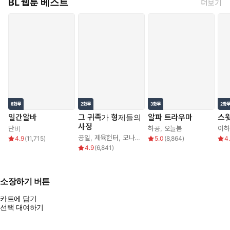
BL 웹툰 베스트
더보기
일간알바
그 귀족가 형제들의
알파 트라우마
스윗
사정
단비
하공
,
오늘봄
이하
공일
,
제육헌터
,
모나글로리아
4.9
(
11,715
)
5.0
(
8,864
)
4
4.9
(
6,841
)
소장하기 버튼
카트에 담기
선택 대여하기