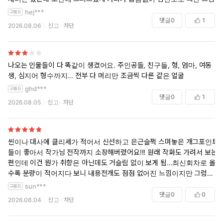
hej***
댓글
0
1
2026.08.06
신고
차단
나오는 인물들이 다 똑같이 생겼어요. 주인공들, 친구들, 형, 엄마, 여동
생, 심지어 형수까지... 전부 다 머리만 조금씩 다른 같은 얼굴
ghd***
댓글
0
1
2026.08.05
신고
차단
씬이나 대사에 클리셰가 적어서 신선하고 은근슬쩍 스며놓은 개그포인트
들이 좋아서 작가님 전작까지 소장해버렸어요!!! 원래 작화도 가려서 보는
편인데 이건 뭔가 취향은 아닌데도 거슬림 없이 보게 됨...최신회차로 올
수록 분량이 적어지다 보니 내용전개도 점점 없어진 느낌이지만 그럼에
도 여전히 재밌긴 해서 계속 소장으로 보고 있어요 적어진 분량보다 곧 시
sun***
즌종료라 한동안 못보는게 더 아쉬움ㅠㅠ
댓글
0
0
2026.08.04
신고
차단