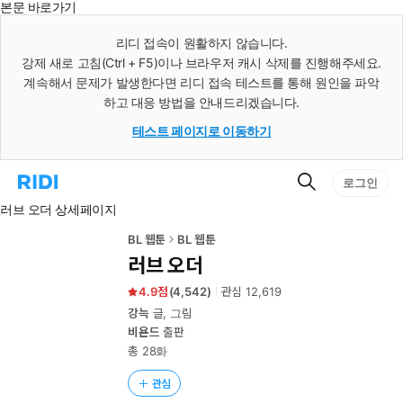
본문 바로가기
인
스
리디 접속이 원활하지 않습니다.
턴
강제 새로 고침(Ctrl + F5)이나 브라우저 캐시 삭제를 진행해주세요.
트
검
계속해서 문제가 발생한다면 리디 접속 테스트를 통해 원인을 파악
색
하고 대응 방법을 안내드리겠습니다.
테스트 페이지로 이동하기
검
리
로그인
색
디
러브 오더 상세페이지
홈
으
로
BL 웹툰
BL 웹툰
이
러브 오더
동
4.9
(
4,542
)
관심
12,619
강늑
글, 그림
비욘드
출판
총 28화
관심