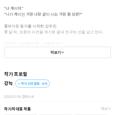
"나 게이야."
"니가 게이인 거랑 나랑 같이 사는 거랑 뭔 상관?"
끌려가듯 동거를 시작한 강우진.
몇 달 뒤, 모종의 사건을 계기로 끝내 친구의 선을 넘고 만다.
"강우진, 남자랑은 섹스 어떻게 해?"
더보기
그런 걸 알 리가 없다.
다른 남자와 시도는 해보려 했지만, 끝내 하지 못했다.
계속 눈앞에 있는 이 녀석만 떠올라서.
작가 프로필
13년의 짝사랑이었다.
강늑
작가 신간 알림 · 소식
너와 친구의 선을 넘은 지금,
우린 대체 무슨 사이가 되는 걸까?
2020.01.16
업데이트
*5,15,25 연재
작가의 대표 작품
더보기