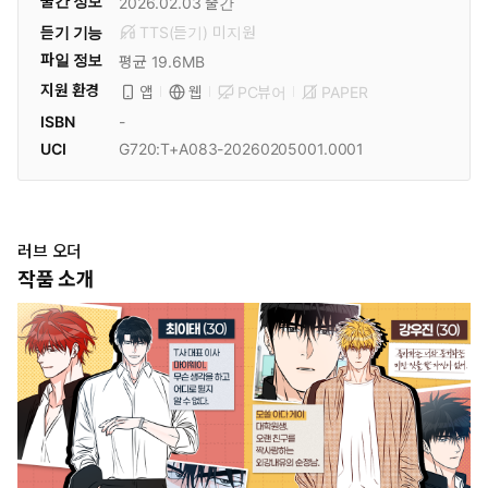
출간 정보
2026.02.03
출간
듣기 기능
TTS(듣기)
미
지원
파일 정보
평균 19.6MB
지원 환경
PC뷰어
PAPER
앱
웹
ISBN
-
UCI
G720:T+A083-20260205001.0001
러브 오더
작품 소개