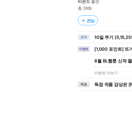
비욘드
출판
총 28화
관심
10일 주기 (5,15,2
연재
[1,000 포인트] 뜨
이벤트
8월 BL웹툰 신작 
이벤트 더보기
독점 작품 감상은 [R
독점