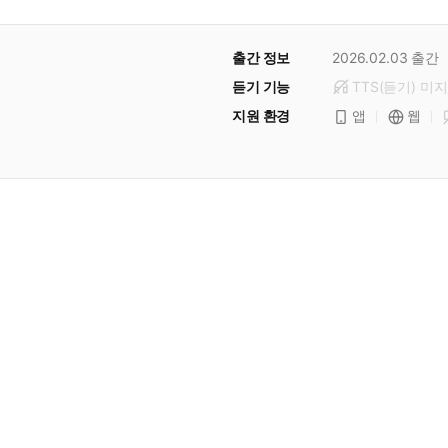
출간 정보
2026.02.03
출간
듣기 기능
TTS(듣기)
미
지
지원 환경
앱
웹