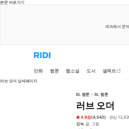
본문 바로가기
계속해서 문제
리
디
홈
으
만화
웹툰
웹소설
도서
셀렉트
로
이
러브 오더 상세페이지
동
BL 웹툰
BL 웹툰
러브 오더
4.9
(
4,542
)
관심
12,62
강늑
글, 그림