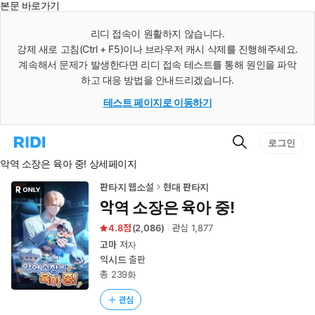
본문 바로가기
인
스
리디 접속이 원활하지 않습니다.
턴
강제 새로 고침(Ctrl + F5)이나 브라우저 캐시 삭제를 진행해주세요.
트
검
계속해서 문제가 발생한다면 리디 접속 테스트를 통해 원인을 파악
색
하고 대응 방법을 안내드리겠습니다.
테스트 페이지로 이동하기
검
리
로그인
색
디
악역 소장은 육아 중! 상세페이지
홈
으
로
판타지 웹소설
현대 판타지
이
악역 소장은 육아 중!
동
4.8
(
2,086
)
관심
1,877
고마
저자
익시드
출판
총 239화
관심