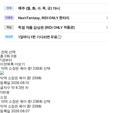
매주 (월, 화, 수, 목, 금) 19시
연재
Next Fantasy, RIDI ONLY 판타지
이벤트
독점 작품 감상은 [RIDI ONLY 작품관]
독점
1일
마다
1편 기다리면 무료
리다무
전체 선택
총
0
화
0원
1권부터
이전목록 더보기
악역 소장은 육아 중! 239화 선택
악역 소장은 육아 중! 239화
등록일
2026.08.10
글자수
약 4.3천 자
100
원
소장
악역 소장은 육아 중! 238화 선택
악역 소장은 육아 중! 238화
등록일
2026.08.07