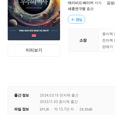
데이비드 베이커
저자
김성
세종연구원
출판
관심
종이책 
소장
전자책 
판매가
미리보기
출간 정보
2024.03.15
전자책 출간
2023.11.30
종이책 출간
파일 정보
약 13.7만 자
EPUB
29.8MB