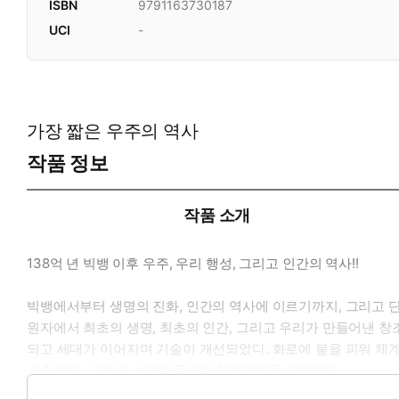
ISBN
9791163730187
UCI
-
가장 짧은 우주의 역사
작품 정보
작품 소개
138억 년 빅뱅 이후 우주, 우리 행성, 그리고 인간의 역사!!
빅뱅에서부터 생명의 진화, 인간의 역사에 이르기까지, 그리고 
원자에서 최초의 생명, 최초의 인간, 그리고 우리가 만들어낸 창
되고 세대가 이어지며 기술이 개선되었다. 화로에 불을 피워 체
고층 빌딩, 그리고 스마트폰으로 천지개벽을 이루었다.
막연하고 낯설게만 느꼈던 우주적 현상들과 인류의 역사를 짧게,