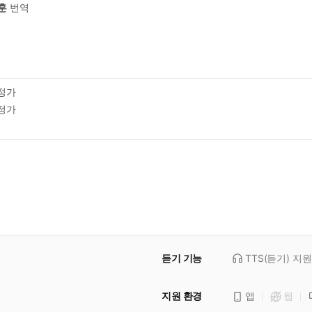
훈
번역
정가
정가
듣기 기능
TTS(듣기)
지원
지원 환경
앱
웹