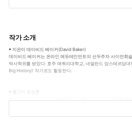
체성과 우주의 미래에 대해 궁금하거나 혼란스러웠던 많은 부분
작가 소개
￭ 지은이 데이비드 베이커(David Baker)
데이비드 베이커는 온라인 에듀테인먼트의 선두주자 사이먼휘슬러(Si
박사학위를 받았다. 호주 매쿼리대학교, 네덜란드 암스테르담대학교,
Big History)’ 작가로도 활동한다.
￭ 옮긴이 김성훈
치과 의사의 길을 걸으며 번역 활동을 해오다가 아예 방향을 틀어
과학 분야와 과학 분야 책 번역에 애정이 많다. 《늙어감의 기
《정리하는 뇌》, 《이상한 수학책》, 《아인슈타인의 주사위와 