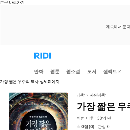
본문 바로가기
계속해서 문제
리
디
홈
으
만화
웹툰
웹소설
도서
셀렉트
로
이
가장 짧은 우주의 역사 상세페이지
동
과학
자연과학
가장 짧은 우
빅뱅 이후 138억 년
0
(
0
)
관심
0