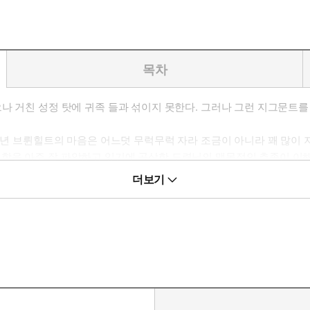
목차
나 거친 성정 탓에 귀족 들과 섞이지 못한다. 그러나 그런 지그문트
 소년 브륀힐트의 마음은 어느덧 무럭무럭 자라 조금이 아니라 꽤 많이
함을 아주 잘 파악하고 있기에 곱상한 도련님의 맹목적인 추종이 이해
걸?
더보기
트에게서 떨어지지 않는데…….