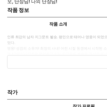
오, 단장님! 나의 단장님!
작품 정보
작품 소개
인류 최강의 남자 지그문트 뵐숭. 평민으로 태어나 영웅이 되었으
었다.
영웅! 성검의 소유자! 최장의 사내! 어린 시절 동경에서 시작된
제 1근위기사단장을 역임하고 있는 지그문트 뵐숭은 자신의 무식
그런데 이 샌님 같은 도련님이 못 하는 것이 없어서 무척 쓸만한
지그문트의 날카로운 시선이 먹잇감을 앞에 둔 맹수처럼 브륀힐
작가
작가 프로필