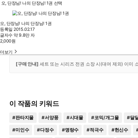
오, 단장님! 나의 단장님! 1권 선택
오, 단장님! 나의 단장님! 1권
등록일
2015.02.17
글자수
약 9.8만 자
2,000
원
더보기
[구매 안내]
세트 또는 시리즈 전권 소장 시(대여 제외) 이미
이 작품의 키워드
#
판타지물
#
서양풍
#
시대물
#
코믹/개그물
#
달
#
미인수
#
다정수
#
명랑수
#
적극수
#
헌신수