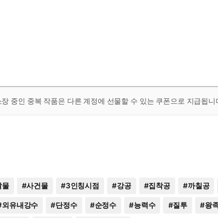
 소장 중인 중복 작품은 다른 계정에 선물할 수 있는 쿠폰으로 지급됩니
달물
#
사건물
#
3인칭시점
#
강공
#
집착공
#
까칠공
#
외유내강수
#
단정수
#
순정수
#
능력수
#
질투
#
왕족