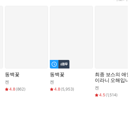
동백꽃
동백꽃
최종 보스의 애인
이라니 오해입니다
켄
켄
켄
4.8
(
862
)
4.8
(
5,953
)
4.5
(
1,514
)