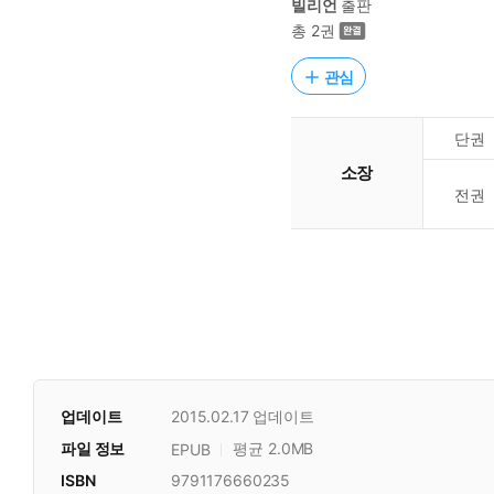
빌리언
출판
총 2권
관심
단권
소장
전권
업데이트
2015.02.17
업데이트
파일 정보
평균 2.0MB
EPUB
ISBN
9791176660235