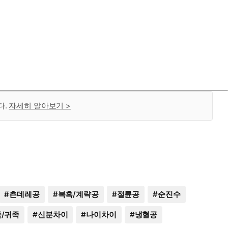
다.
자세히 알아보기 >
#
츤데레공
#
복흑/계략공
#
절륜공
#
순진수
/귀족
#
신분차이
#
나이차이
#
냉혈공