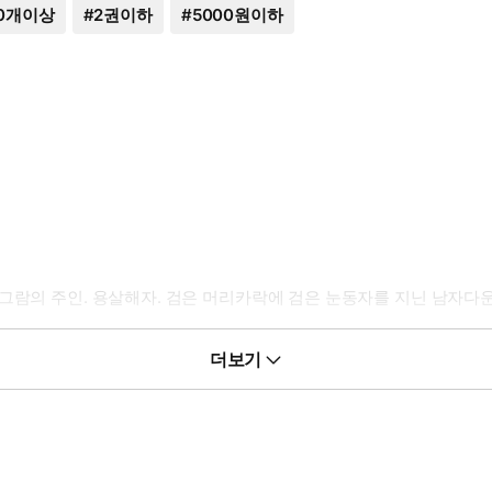
0개이상
#
2권이하
#
5000원이하
 성검 그람의 주인. 용살해자. 검은 머리카락에 검은 눈동자를 지닌 남자
작가의 셋째 도련님. 회색 머리카락에 푸른 눈동자를 지닌 곱상한 외모. 
더보기
 싶을 때