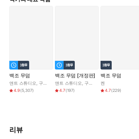
백조 무덤
백조 무덤 [개정판]
백조 무덤
앤트 스튜디오
,
구물
,
켄
앤트 스튜디오
,
구물
,
켄
켄
4.9
(
5,307
)
4.7
(
197
)
4.7
(
229
)
리뷰