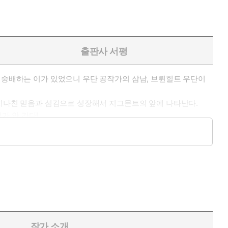
출판사 서평
를 숭배하는 이가 있었으니 우단 공작가의 삼남, 브륀힐트 우단이
 지나친 믿음과 섬김으로 성장해서 지그문트의 앞에 나타난다.
가 안 간다!
작가 소개