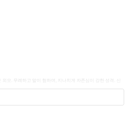
다운 외모. 무례하고 말이 험하며, 지나치게 자존심이 강한 성격. 신
유순한 성품. 지그문트의 열성적이고 한결같은 숭배자.