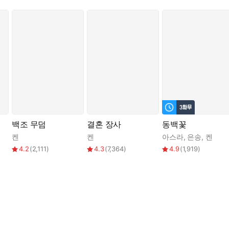
백조 무덤
결혼 장사
동백꽃
켄
켄
아스라
,
은송
,
켄
4.2
(
2,111
)
4.3
(
7,364
)
4.9
(
1,919
)