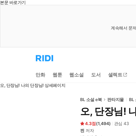
본문 바로가기
계속해서 문제
리
디
홈
으
만화
웹툰
웹소설
도서
셀렉트
로
이
오, 단장님! 나의 단장님! 상세페이지
동
BL 소설 e북
판타지물
BL
오, 단장님! 
4.3
(
1,494
)
관심
43
켄
저자