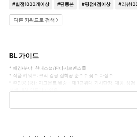
#
별점1000개이상
#
단행본
#
평점4점이상
#
리뷰10
다른 키워드로 검색
BL 가이드
* 배경/분야: 현대소설/판타지로맨스물
* 작품 키워드: 코믹 강공 집착공 순수수 꽃수 다정수
* 주인공 (공) : 지그문트 뵐숭 - 제 1근위대 기사단장. 대공.
분에 대한 열등감이 있음.
* 주인공 (수) : 브륀힐트 우단 - 제 1근위대 소속 기사. 공
* 이럴 때 보세요: 가볍고 밝은 분위기의 사랑이야기에 흠뻑 젖고