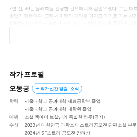
7년 전, 99는 물리학을 전공한 펀드매니저 김민우였다. 그는 
알았기 때문이다. 그래서 미래의 기억을 가지고 과거로 가는 시간
입력하며 김민우는 재벌가 사위가 되는 인생 역전을 꿈꾼다. 그런데
헤어지지 못하게 할 수밖에.
2026년의 김민우는 프라이팬으로 2019년의 김민우의 뒤통수를
시작이었다.
작가 프로필
오동궁
작가 신간 알림 · 소식
학력
서울대학교 공과대학 재료공학부 졸업
서울대학교 공과대학 대학원 졸업
데뷔
소설 맥아더 보살님의 특별한 하루(공저)
수상
2023년 대한민국 과학소재 스토리공모전 단편소설 부문
2024년 SF스토리 공모전 장려상