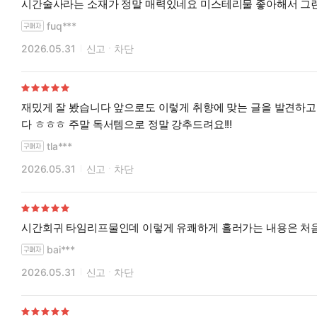
시간술사라는 소재가 정말 매력있네요 미스테리물 좋아해서 그
fuq***
2026.05.31
신고
차단
재밌게 잘 봤습니다 앞으로도 이렇게 취향에 맞는 글을 발견하
다 ㅎㅎㅎ 주말 독서템으로 정말 강추드려요!!!
tla***
2026.05.31
신고
차단
시간회귀 타임리프물인데 이렇게 유쾌하게 흘러가는 내용은 처음
bai***
2026.05.31
신고
차단