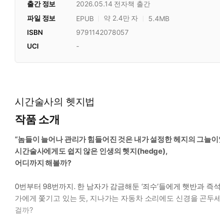
출간 정보
2026.05.14
전자책 출간
파일 정보
약 2.4만 자
EPUB
5.4MB
ISBN
9791142078057
UCI
-
시간술사의 헷지법
작품 소개
“놈들이 늘어나 관리가 힘들어진 것은 내가 설정한 헤지의 그늘이
시간술사에게도 쉽지 않은 인생의 헷지(hedge),
어디까지 해볼까?
0번부터 98번까지. 한 남자가 감금해둔 ‘죄수’들에게 햇반과 
가에게 쫓기고 있는 듯, 지나가는 자동차 소리에도 신경을 곤두세
걸까?