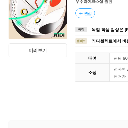
우주라이크소설
출판
관심
독점 작품 감상은 [R
독점
리디셀렉트에서 바로
셀렉트
미리보기
대여
권당 9
전자책 
소장
판매가