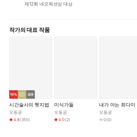
제12회 네오픽션상 대상
작가의 대표 작품
시간술사의 헷지법
미식가들
내가 아는 최다미
오동궁
오동궁
오동궁
4.8
(
355
)
4.0
(
2
)
0
(
0
)