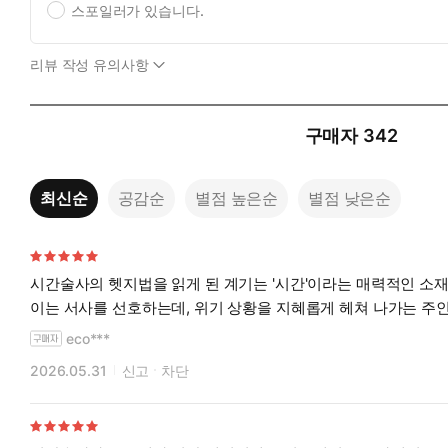
스포일러가 있습니다.
리뷰 작성 유의사항
구매자
342
최신순
공감순
별점 높은순
별점 낮은순
시간술사의 헷지법을 읽게 된 계기는 '시간'이라는 매력적인 소
이는 서사를 선호하는데, 위기 상황을 지혜롭게 헤쳐 나가는 주
eco***
2026.05.31
신고
차단