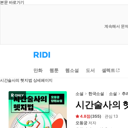
본문 바로가기
계속해서 문제
리
디
홈
으
만화
웹툰
웹소설
도서
셀렉트
로
이
시간술사의 헷지법 상세페이지
동
소설
한국소설
소설
추
시간술사의 
4.8
(
355
)
관심
13
오동궁
저자