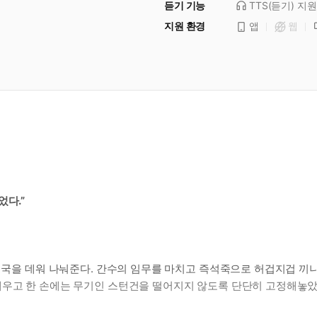
듣기 기능
TTS(듣기)
지원
지원 환경
앱
웹
었다.”
즉석국을 데워 나눠준다. 간수의 임무를 마치고 즉석죽으로 허겁지겁 
우고 한 손에는 무기인 스턴건을 떨어지지 않도록 단단히 고정해놓았다