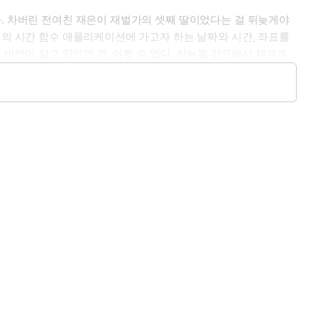
다. 차버린 전여친 재은이 재벌가의 셋째 딸이었다는 걸 뒤늦게야
배의 시간 함수 애플리케이션에 가고자 하는 날짜와 시간, 좌표를
 버젓이 살고 있었던 것. 어쩔 수 없다. 저놈을 감금해서 재은과
 그것이 시간술사 김민우를 99번이나 회귀하게 만든 인생 헷지의