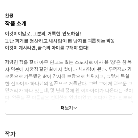
환몽
작품 소개
이것이야말로, 그분의, 거룩한, 인도하심!
못난 과거를 청산하고 새사람이 된 남자를 괴롭히는 악몽
이것이 계시라면, 꿈속의 아이를 구해야 한다!
저렴한 집을 찾아 아무 연고도 없는 소도시로 이사 온 ‘장’은 한 목
사 덕분에 시궁창 같던 삶에서 벗어나 새사람이 된다. 무력감과 괴
로움으로 가득했던 삶이 감사와 보람으로 채워지고, 그렇게 독실
한 신자이자 하나님의 일꾼으로 거듭난다. 그런 그에게 괴로운 고
민거리가 하나 있는데, 몇 년째 꿈에 웬 여자아이가 나온다는 것이
다. 악몽을 꾼 이튿날은 컨디션이 엉망이었고, 게다가 얼마 전부터
꿈속의 아이가 조금씩 장에게 다가오고 있다. 목사에게 악몽의 괴
더보기
로움을 토로한 그날 밤에도 어김없이 꿈에 여자애가 나타났고, 잠
에서 깬 장의 뇌리를 스친 그 애의 이름은 미아.
미아는 오래전 장이 유치원 버스 기사로 일할 때 그곳에 다니던 아
이였다. 무당인 할머니와 단둘이 산다던 아이는 헝클어진 머리와 허
작가