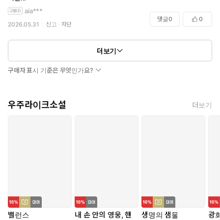
aia***
댓글
0
0
2026.05.31
신고
차단
더보기
구매자 표시 기준은 무엇인가요?
우주라이크소설
더보기
밸런스
내 손 안의 영웅, 핸
생명의 샘물
광