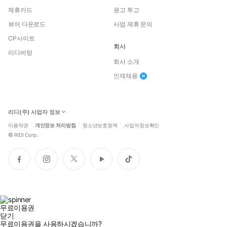
제휴카드
원고 투고
뷰어 다운로드
사업 제휴 문의
CP사이트
회사
리디바탕
회사 소개
인재채용
리디(주) 사업자 정보
이용약관
개인정보 처리방침
청소년보호정책
사업자정보확인
©
RIDI Corp.
페
인
트
유
틱
이
스
위
튜
톡
스
타
터
브
북
그
램
무료이용권
닫기
무료이용권을 사용하시겠습니까?