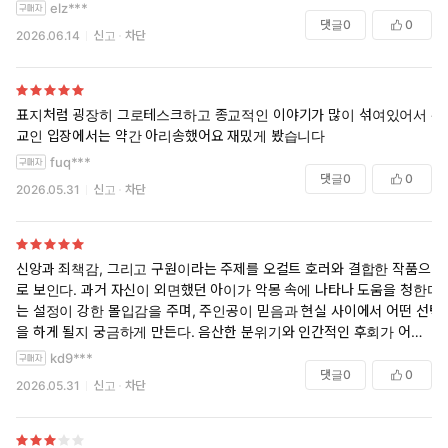
elz***
댓글
0
0
2026.06.14
신고
차단
표지처럼 굉장히 그로테스크하고 종교적인 이야기가 많이 섞여있어서 무
교인 입장에서는 약간 아리송했어요 재밌게 봤습니다
fuq***
댓글
0
0
2026.05.31
신고
차단
신앙과 죄책감, 그리고 구원이라는 주제를 오컬트 호러와 결합한 작품으
로 보인다. 과거 자신이 외면했던 아이가 악몽 속에 나타나 도움을 청한다
는 설정이 강한 몰입감을 주며, 주인공이 믿음과 현실 사이에서 어떤 선택
을 하게 될지 궁금하게 만든다. 음산한 분위기와 인간적인 후회가 어우러
진 심리 스릴러의 매력이 기대된다.
kd9***
댓글
0
0
2026.05.31
신고
차단