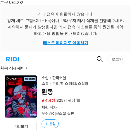
본문 바로가기
인
스
리디 접속이 원활하지 않습니다.
턴
강제 새로 고침(Ctrl + F5)이나 브라우저 캐시 삭제를 진행해주세요.
트
검
계속해서 문제가 발생한다면 리디 접속 테스트를 통해 원인을 파악
색
하고 대응 방법을 안내드리겠습니다.
테스트 페이지로 이동하기
검
리
로그인
색
디
환몽 상세페이지
홈
으
로
소설
한국소설
이
소설
추리/미스터리/스릴러
동
환몽
4.4
(
325
)
관심
16
채헌
저자
우주라이크소설
출판
관심
미리보기