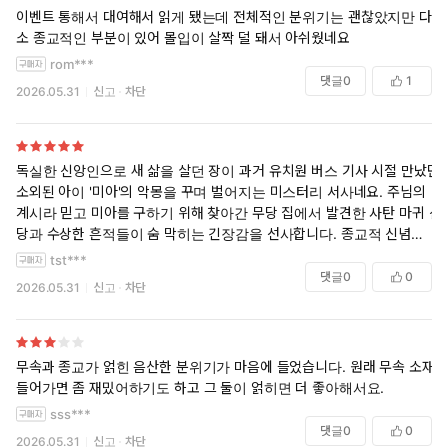
이벤트 통해서 대여해서 읽게 됐는데 전체적인 분위기는 괜찮았지만 다
소 종교적인 부분이 있어 몰입이 살짝 덜 돼서 아쉬웠네요
rom***
댓글
0
1
2026.05.31
신고
차단
독실한 신앙인으로 새 삶을 살던 장이 과거 유치원 버스 기사 시절 만났던
소외된 아이 '미아'의 악몽을 꾸며 벌어지는 미스터리 서사네요. 주님의
계시라 믿고 미아를 구하기 위해 찾아간 무당 집에서 발견한 사탄 마귀 신
당과 수상한 흔적들이 숨 막히는 긴장감을 선사합니다. 종교적 신념과 기
괴한 무속 신앙이 얽히며 만들어내는 음산한 분위기와 예측 불허의 전개
tst***
가 돋보이는 강렬한 스릴러물입니다.
댓글
0
0
2026.05.31
신고
차단
무속과 종교가 얽힌 음산한 분위기가 마음에 들었습니다. 원래 무속 소재
들어가면 좀 재밌어하기도 하고 그 둘이 얽히면 더 좋아해서요.
sss***
댓글
0
0
2026.05.31
신고
차단