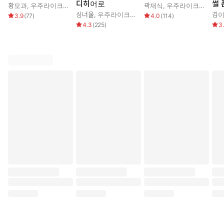
디히어로
썰 
황모과
,
우주라이크소설
곽재식
,
우주라이크소설
심너울
,
우주라이크소설
김
3.9
(
77
)
4.0
(
114
)
4.3
(
225
)
3