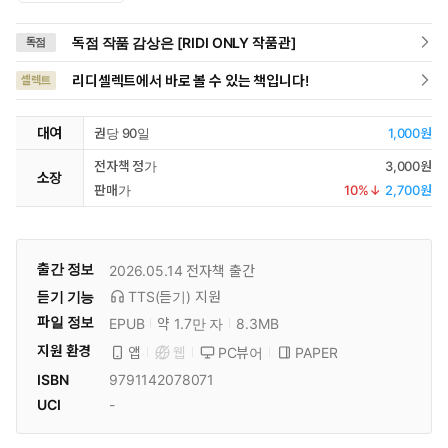
독점 작품 감상은 [RIDI ONLY 작품관]
독점
리디셀렉트에서 바로 볼 수 있는 책입니다!
셀렉트
대여
권당 90일
1,000원
전자책 정가
3,000원
소장
판매가
10
%↓
2,700원
출간 정보
2026.05.14
전자책 출간
듣기 기능
TTS(듣기)
지원
파일 정보
EPUB
약 1.7만 자
8.3MB
지원 환경
PC뷰어
PAPER
앱
웹
ISBN
9791142078071
UCI
-