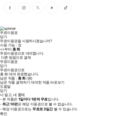
페
인
트
유
틱
이
스
위
튜
톡
스
타
터
브
북
그
램
무료이용권
닫기
무료이용권을 사용하시겠습니까?
사용 가능 :
장
<
>부터
총
화
무료이용권으로 대여합니다.
다른 방법으로 결제
무료이용권
닫기
무료이용권으로
총
화
대여 완료했습니다.
남은 작품 :
총
화
(
원)
남은 작품 결제하기
대여한 작품 바로보기
도움말
닫기
너 말고, 네 룸메
- 본 작품은
1일
마다
1
편씩 무료
입니다.
-
최근
10편
은 해당 이용권으로 볼 수 없습니다.
- 해당 이용권으로는
무료로
3일
간
볼 수 있습니다.
확인