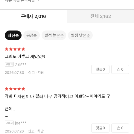
구매자
2,016
전체
2,162
최신순
공감순
별점 높은순
별점 낮은순
그림도 이뿌고 재밌었요
78i***
댓글
0
0
2026.07.30
신고
차단
작화 디자인이나 컬러 너무 감각적이고 이쁘당~ 이야기도 굿!
근데..
joe***
댓글
0
0
2026.07.26
신고
차단