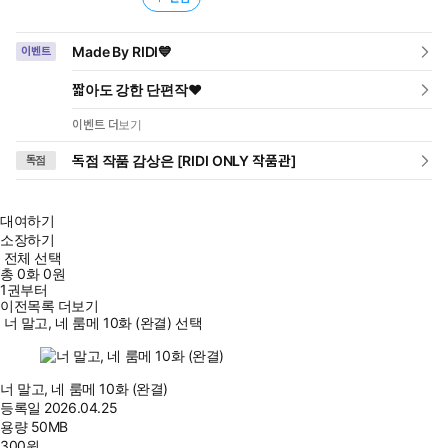
Made By RIDI💙
이벤트
짧아도 강한 단편작❤️
이벤트 더보기
독점 작품 감상은 [RIDI ONLY 작품관]
독점
대여하기
소장하기
전체 선택
총
0
화
0원
1권부터
이전목록 더보기
너 말고, 네 룸메 10화 (완결) 선택
너 말고, 네 룸메 10화 (완결)
등록일
2026.04.25
용량
50MB
300
원