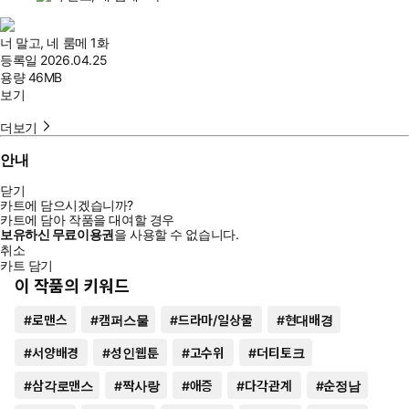
너 말고, 네 룸메 1화
등록일
2026.04.25
용량
46MB
보기
더보기
안내
닫기
카트에 담으시겠습니까?
카트에 담아 작품을 대여할 경우
보유하신 무료이용권
을 사용할 수 없습니다.
취소
카트 담기
이 작품의 키워드
#
로맨스
#
캠퍼스물
#
드라마/일상물
#
현대배경
#
서양배경
#
성인웹툰
#
고수위
#
더티토크
#
삼각로맨스
#
짝사랑
#
애증
#
다각관계
#
순정남