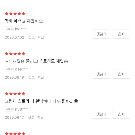
너무 짧아!!!!
작화 예쁘고 재밌어요
iwi***
댓글
0
0
2026.07.02
신고
차단
ㅈㄴ재밌음 꼴리고 스토리도 재밋음
gae***
댓글
0
0
2026.06.19
신고
차단
그림체 스토리 다 완벽한데 너무 짧아...😭
ny8***
댓글
0
0
2026.06.17
신고
차단