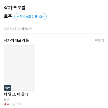
작가 프로필
로주
작가 신간 알림 · 소식
2026.04.14
업데이트
작가의 대표 작품
더보기
너 말고, 네 룸메
로주
4.9
(
2,531
)