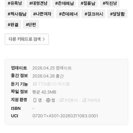
#
유혹남
#
대형견남
#
츤데레남
#
절륜남
#
직진남
#
짝사랑남
#
나쁜여자
#
츤데레녀
#
걸크러시
#
달달함
#
완결
#
단편
다른 키워드로 검색
업데이트
2026.04.25
업데이트
출간 정보
2026.04.26
출간
듣기 기능
TTS(듣기)
미
지원
파일 정보
평균 42.3MB
지원 환경
PC뷰어
PAPER
앱
웹
ISBN
-
UCI
G720:T+A501-20260211083.0001