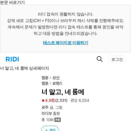
본문 바로가기
인
스
리디 접속이 원활하지 않습니다.
턴
강제 새로 고침(Ctrl + F5)이나 브라우저 캐시 삭제를 진행해주세요.
트
검
계속해서 문제가 발생한다면 리디 접속 테스트를 통해 원인을 파악
색
하고 대응 방법을 안내드리겠습니다.
테스트 페이지로 이동하기
검
리
로그인
색
디
너 말고, 네 룸메 상세페이지
홈
으
로
웹툰
성인
이
웹툰
로맨스
동
너 말고, 네 룸메
4.9
(
2,531
)
관심
6,054
로주
글, 그림
리디부
출판
총 10화
관심