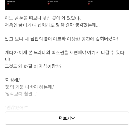
어느 날 눈을 떠보니 낯선 곳에 와 있었다.
처음엔 꿈이거나 납치라도 당한 걸까 생각했는데…
알고 보니 내 남친의 룸메이트와 이상한 공간에 갇혀버렸다!
게다가 어제 본 드라마의 섹스씬을 재현해야 여기서 나갈 수 있다
니!
그것도 왜 하필 이 자식이랑?!?
'이상해.'
'분명 기분 나빠야 하는데.'
'생각보다 훨씬…'
"괜찮겠어?"
"남친 말고 나랑 이러고 있는 거."
더보기
"어쩔 수 없다기엔.. 너무 좋아하는데."