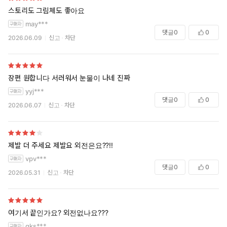
스토리도 그림체도 좋아요
may***
댓글
0
0
2026.06.09
신고
차단
장편 원합니다 서러워서 눈물이 나네 진짜
yyj***
댓글
0
0
2026.06.07
신고
차단
제발 더 주세요 제발요 외전은요??!!
vpv***
댓글
0
0
2026.05.31
신고
차단
여기서 끝인가요? 외전없나요???
gks***