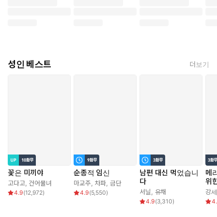
성인 베스트
더보기
꽃은 미끼야
순종적 임신
남편 대신 먹었습니
메리
다
위
고다고
,
건어물녀
마교주
,
차파
,
금단
서닐
,
유채
강
4.9
(
12,972
)
4.9
(
5,550
)
4.9
(
3,310
)
4