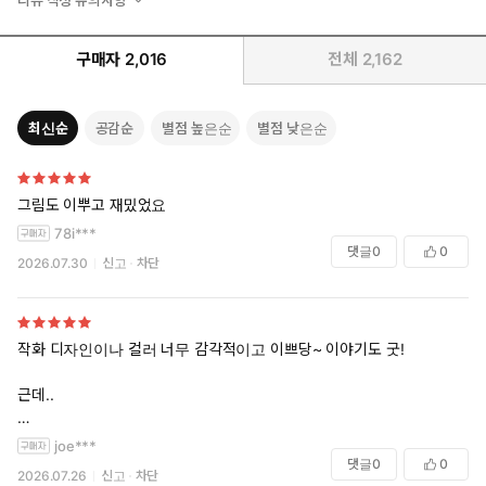
구매자
2,016
전체
2,162
최신순
공감순
별점 높은순
별점 낮은순
그림도 이뿌고 재밌었요
78i***
댓글
0
0
2026.07.30
신고
차단
작화 디자인이나 컬러 너무 감각적이고 이쁘당~ 이야기도 굿!
근데..
joe***
댓글
0
0
2026.07.26
신고
차단