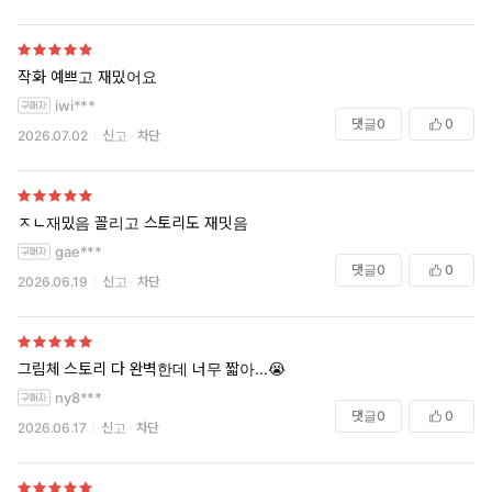
너무 짧아!!!!
작화 예쁘고 재밌어요
iwi***
댓글
0
0
2026.07.02
신고
차단
ㅈㄴ재밌음 꼴리고 스토리도 재밋음
gae***
댓글
0
0
2026.06.19
신고
차단
그림체 스토리 다 완벽한데 너무 짧아...😭
ny8***
댓글
0
0
2026.06.17
신고
차단