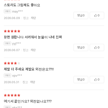
스토리도 그림체도 좋아요
may***
댓글
0
0
2026.06.09
신고
차단
장편 원합니다 서러워서 눈물이 나네 진짜
yyj***
댓글
0
0
2026.06.07
신고
차단
제발 더 주세요 제발요 외전은요??!!
vpv***
댓글
0
0
2026.05.31
신고
차단
여기서 끝인가요? 외전없나요???
gks***