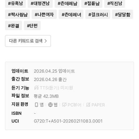
#
유혹남
#
대형견남
#
츤데레남
#
절륜남
#
직진남
#
짝사랑남
#
나쁜여자
#
츤데레녀
#
걸크러시
#
달달함
#
완결
#
단편
다른 키워드로 검색
업데이트
2026.04.25
업데이트
출간 정보
2026.04.26
출간
듣기 기능
TTS(듣기)
미
지원
파일 정보
평균 42.3MB
지원 환경
PC뷰어
PAPER
앱
웹
ISBN
-
UCI
G720:T+A501-20260211083.0001