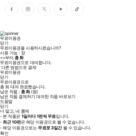
페
인
트
유
틱
이
스
위
튜
톡
스
타
터
브
북
그
램
무료이용권
닫기
무료이용권을 사용하시겠습니까?
사용 가능 :
장
<
>부터
총
화
무료이용권으로 대여합니다.
다른 방법으로 결제
무료이용권
닫기
무료이용권으로
총
화
대여 완료했습니다.
남은 작품 :
총
화
(
원)
남은 작품 결제하기
대여한 작품 바로보기
도움말
닫기
너 말고, 네 룸메
- 본 작품은
1일
마다
1
편씩 무료
입니다.
-
최근
10편
은 해당 이용권으로 볼 수 없습니다.
- 해당 이용권으로는
무료로
3일
간
볼 수 있습니다.
확인