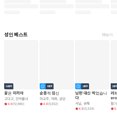
성인 베스트
더보기
꽃은 미끼야
순종적 임신
남편 대신 먹었습니
러브
다
er
고다고
,
건어물녀
마교주
,
차파
,
금단
서닐
,
유채
팔
4.9
(
12,990
)
4.9
(
5,552
)
4.9
(
3,324
)
5