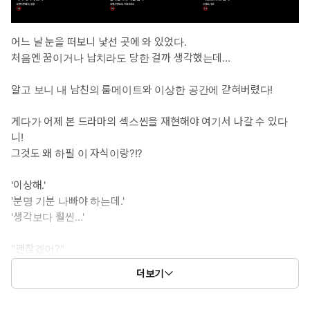
어느 날 눈을 떠보니 낯선 곳에 와 있었다.
처음엔 꿈이거나 납치라도 당한 걸까 생각했는데…
알고 보니 내 남친의 룸메이트와 이상한 공간에 갇혀버렸다!
게다가 어제 본 드라마의 섹스씬을 재현해야 여기서 나갈 수 있다
니!
그것도 왜 하필 이 자식이랑?!?
'이상해.'
'분명 기분 나빠야 하는데.'
'생각보다 훨씬…'
"괜찮겠어?"
"남친 말고 나랑 이러고 있는 거."
더보기
"어쩔 수 없다기엔.. 너무 좋아하는데."