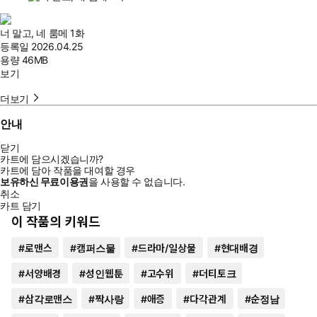
너 말고, 네 룸메 1화
등록일
2026.04.25
용량
46MB
보기
더보기
안내
닫기
카트에 담으시겠습니까?
카트에 담아 작품을 대여할 경우
보유하신 무료이용권
을 사용할 수 없습니다.
취소
카트 담기
이 작품의 키워드
#
로맨스
#
캠퍼스물
#
드라마/일상물
#
현대배경
#
서양배경
#
성인웹툰
#
고수위
#
더티토크
#
삼각로맨스
#
짝사랑
#
애증
#
다각관계
#
순정남