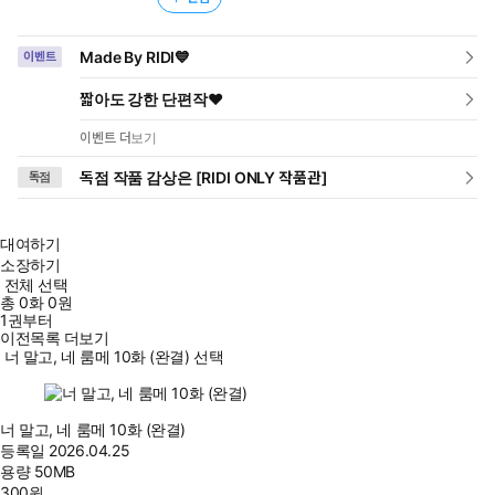
Made By RIDI💙
이벤트
짧아도 강한 단편작❤️
이벤트 더보기
독점 작품 감상은 [RIDI ONLY 작품관]
독점
대여하기
소장하기
전체 선택
총
0
화
0원
1권부터
이전목록 더보기
너 말고, 네 룸메 10화 (완결) 선택
너 말고, 네 룸메 10화 (완결)
등록일
2026.04.25
용량
50MB
300
원