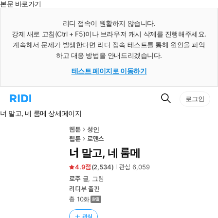
본문 바로가기
인
스
리디 접속이 원활하지 않습니다.
턴
강제 새로 고침(Ctrl + F5)이나 브라우저 캐시 삭제를 진행해주세요.
트
검
계속해서 문제가 발생한다면 리디 접속 테스트를 통해 원인을 파악
색
하고 대응 방법을 안내드리겠습니다.
테스트 페이지로 이동하기
검
리
로그인
색
디
너 말고, 네 룸메 상세페이지
홈
으
로
웹툰
성인
이
웹툰
로맨스
동
너 말고, 네 룸메
4.9
(
2,534
)
관심
6,059
로주
글, 그림
리디부
출판
총 10화
관심