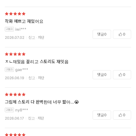
너무 짧아!!!!
작화 예쁘고 재밌어요
iwi***
댓글
0
0
2026.07.02
신고
차단
ㅈㄴ재밌음 꼴리고 스토리도 재밋음
gae***
댓글
0
0
2026.06.19
신고
차단
그림체 스토리 다 완벽한데 너무 짧아...😭
ny8***
댓글
0
0
2026.06.17
신고
차단