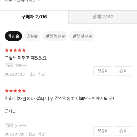
구매자
2,016
전체
2,162
최신순
공감순
별점 높은순
별점 낮은순
그림도 이뿌고 재밌었요
78i***
댓글
0
0
2026.07.30
신고
차단
작화 디자인이나 컬러 너무 감각적이고 이쁘당~ 이야기도 굿!
근데..
joe***
댓글
0
0
2026.07.26
신고
차단