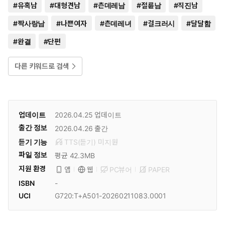
#
유혹남
#
대형견남
#
츤데레남
#
절륜남
#
직진남
#
짝사랑남
#
나쁜여자
#
츤데레녀
#
걸크러시
#
달달함
#
완결
#
단편
다른 키워드로 검색
업데이트
2026.04.25
업데이트
출간 정보
2026.04.26
출간
듣기 기능
TTS(듣기)
미
지원
파일 정보
평균 42.3MB
지원 환경
PC뷰어
PAPER
앱
웹
ISBN
-
UCI
G720:T+A501-20260211083.0001