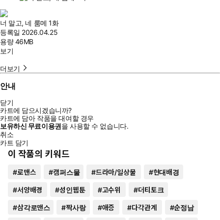
너 말고, 네 룸메 1화
등록일
2026.04.25
용량
46MB
보기
더보기
안내
닫기
카트에 담으시겠습니까?
카트에 담아 작품을 대여할 경우
보유하신 무료이용권
을 사용할 수 없습니다.
취소
카트 담기
이 작품의 키워드
#
로맨스
#
캠퍼스물
#
드라마/일상물
#
현대배경
#
서양배경
#
성인웹툰
#
고수위
#
더티토크
#
삼각로맨스
#
짝사랑
#
애증
#
다각관계
#
순정남