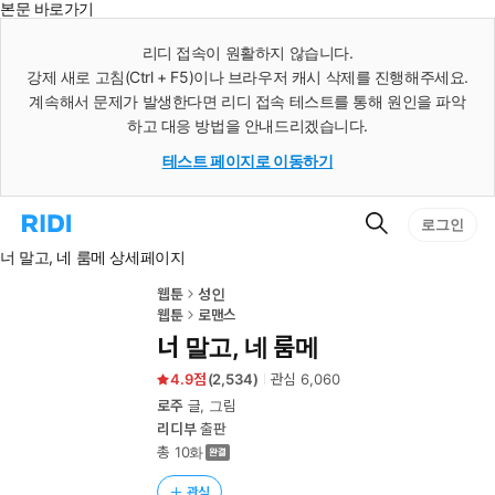
본문 바로가기
인
스
리디 접속이 원활하지 않습니다.
턴
강제 새로 고침(Ctrl + F5)이나 브라우저 캐시 삭제를 진행해주세요.
트
검
계속해서 문제가 발생한다면 리디 접속 테스트를 통해 원인을 파악
색
하고 대응 방법을 안내드리겠습니다.
테스트 페이지로 이동하기
검
리
로그인
색
디
너 말고, 네 룸메 상세페이지
홈
으
로
웹툰
성인
이
웹툰
로맨스
동
너 말고, 네 룸메
4.9
(
2,534
)
관심
6,060
로주
글, 그림
리디부
출판
총 10화
관심