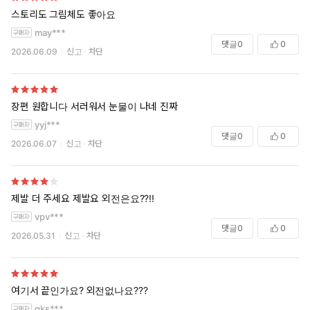
스토리도 그림체도 좋아요
may***
댓글
0
0
2026.06.09
신고
차단
장편 원합니다 서러워서 눈물이 나네 진짜
yyj***
댓글
0
0
2026.06.07
신고
차단
제발 더 주세요 제발요 외전은요??!!
vpv***
댓글
0
0
2026.05.31
신고
차단
여기서 끝인가요? 외전없나요???
gks***