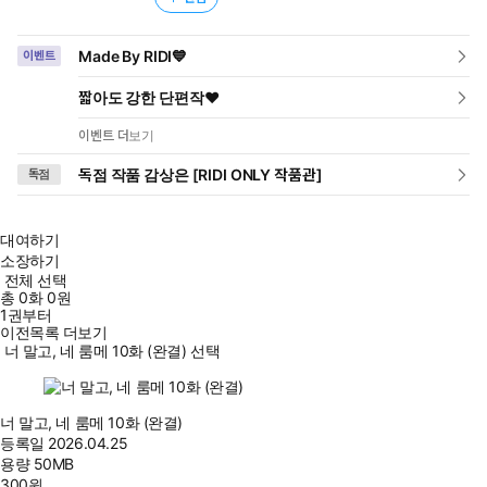
Made By RIDI💙
이벤트
짧아도 강한 단편작❤️
이벤트 더보기
독점 작품 감상은 [RIDI ONLY 작품관]
독점
대여하기
소장하기
전체 선택
총
0
화
0원
1권부터
이전목록 더보기
너 말고, 네 룸메 10화 (완결) 선택
너 말고, 네 룸메 10화 (완결)
등록일
2026.04.25
용량
50MB
300
원