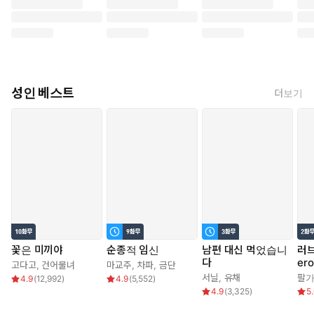
성인 베스트
더보기
꽃은 미끼야
순종적 임신
남편 대신 먹었습니
러브
다
er
고다고
,
건어물녀
마교주
,
차파
,
금단
서닐
,
유채
팔
4.9
(
12,992
)
4.9
(
5,552
)
4.9
(
3,325
)
5