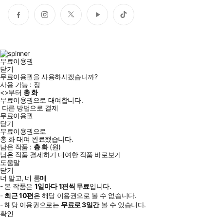
페
인
트
유
틱
이
스
위
튜
톡
스
타
터
브
북
그
램
무료이용권
닫기
무료이용권을 사용하시겠습니까?
사용 가능 :
장
<
>부터
총
화
무료이용권으로 대여합니다.
다른 방법으로 결제
무료이용권
닫기
무료이용권으로
총
화
대여 완료했습니다.
남은 작품 :
총
화
(
원)
남은 작품 결제하기
대여한 작품 바로보기
도움말
닫기
너 말고, 네 룸메
- 본 작품은
1일
마다
1
편씩 무료
입니다.
-
최근
10편
은 해당 이용권으로 볼 수 없습니다.
- 해당 이용권으로는
무료로
3일
간
볼 수 있습니다.
확인