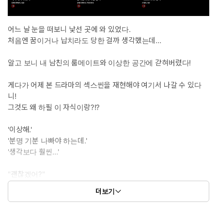
어느 날 눈을 떠보니 낯선 곳에 와 있었다.
처음엔 꿈이거나 납치라도 당한 걸까 생각했는데…
알고 보니 내 남친의 룸메이트와 이상한 공간에 갇혀버렸다!
게다가 어제 본 드라마의 섹스씬을 재현해야 여기서 나갈 수 있다
니!
그것도 왜 하필 이 자식이랑?!?
'이상해.'
'분명 기분 나빠야 하는데.'
'생각보다 훨씬…'
"괜찮겠어?"
"남친 말고 나랑 이러고 있는 거."
더보기
"어쩔 수 없다기엔.. 너무 좋아하는데."