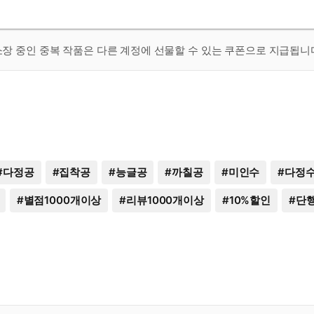
 소장 중인 중복 작품은 다른 계정에 선물할 수 있는 쿠폰으로 지급됩니
#
다정공
#
집착공
#
능글공
#
까칠공
#
미인수
#
다정
#
별점1000개이상
#
리뷰1000개이상
#
10%할인
#
단