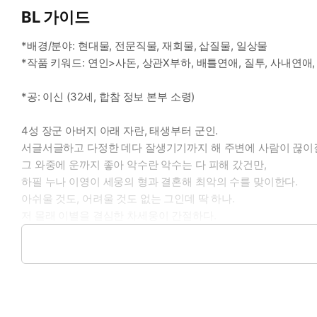
BL 가이드
*배경/분야: 현대물, 전문직물, 재회물, 삽질물, 일상물
*작품 키워드: 연인>사돈, 상관X부하, 배틀연애, 질투, 사내연애,
*공: 이신 (32세, 합참 정보 본부 소령)
4성 장군 아버지 아래 자란, 태생부터 군인.
서글서글하고 다정한 데다 잘생기기까지 해 주변에 사람이 끊이
그 와중에 운까지 좋아 악수란 악수는 다 피해 갔건만,
하필 누나 이영이 세웅의 형과 결혼해 최악의 수를 맞이한다.
아쉬울 것도, 어려울 것도 없는 그인데 딱 하나.
저 몰래 이별을 결심한 차세웅이 간절하다.
#미남공 #상관공 #다정공 #능글공 #욕구에안예민공 #하지만성
*수: 차세웅 (32세, 합참 총장 비서실 대위)
조실부모한 3형제 중 막내.