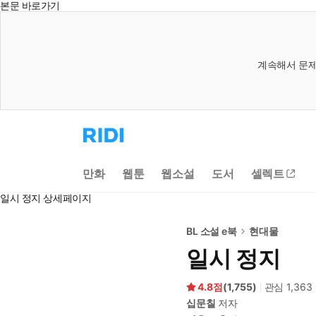
본문 바로가기
계속해서 문제
리
디
홈
으
만화
웹툰
웹소설
도서
셀렉트
로
이
일시 정지 상세페이지
동
BL 소설 e북
현대물
일시 정지
4.8
(
1,755
)
관심
1,363
십문칠
저자