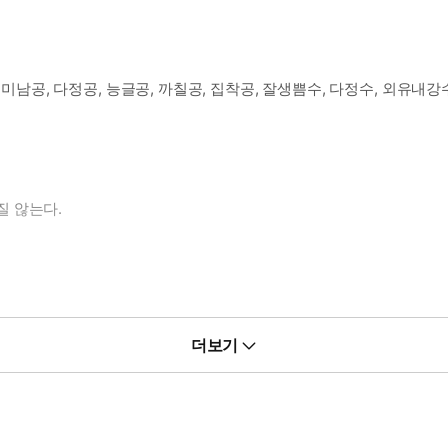
 미남공, 다정공, 능글공, 까칠공, 집착공, 잘생쁨수, 다정수, 외유내강
질 않는다.
욕은 #다른분야
더보기