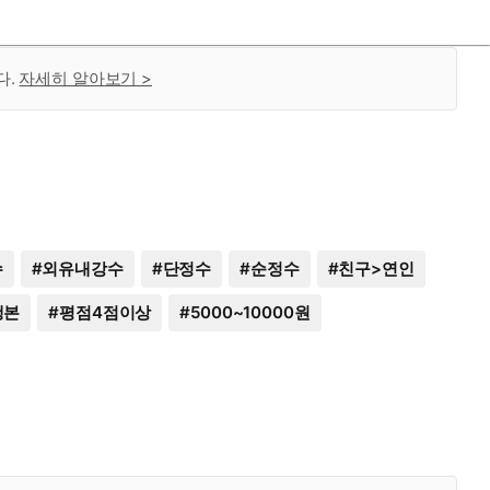
다.
자세히 알아보기 >
수
#
외유내강수
#
단정수
#
순정수
#
친구>연인
행본
#
평점4점이상
#
5000~10000원