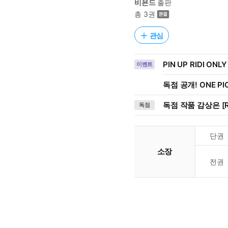
비욘드
출판
총 3권
관심
PIN UP RIDI ONLY
이벤트
독점 공개! ONE PI
독점 작품 감상은 [R
독점
단권
소장
전권