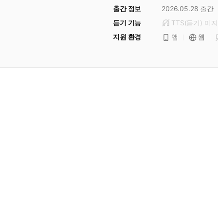
출간 정보
2026.05.28
출간
듣기 기능
TTS(듣기)
미
지
지원 환경
앱
웹