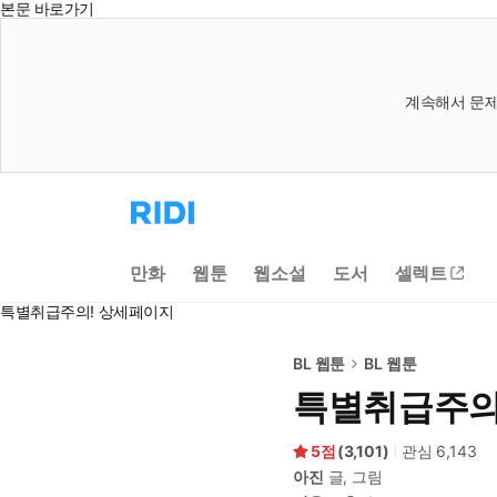
본문 바로가기
계속해서 문제
리
디
홈
으
만화
웹툰
웹소설
도서
셀렉트
로
이
특별취급주의! 상세페이지
동
BL 웹툰
BL 웹툰
특별취급주의
5
(
3,101
)
관심
6,143
아진
글, 그림