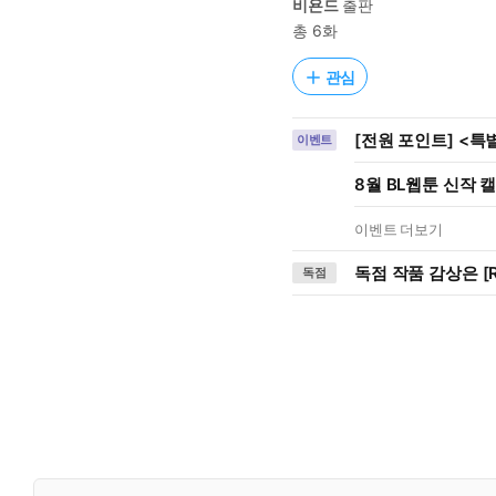
비욘드
출판
총 6화
관심
[전원 포인트] <특
이벤트
8월 BL웹툰 신작 
이벤트 더보기
독점 작품 감상은 [R
독점