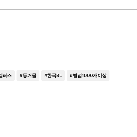
캠퍼스
#
동거물
#
한국BL
#
별점1000개이상