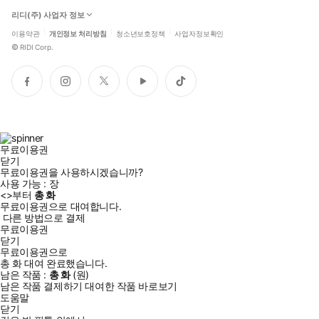
리디(주) 사업자 정보
이용약관
개인정보 처리방침
청소년보호정책
사업자정보확인
©
RIDI Corp.
페
인
트
유
틱
이
스
위
튜
톡
스
타
터
브
북
그
램
무료이용권
닫기
무료이용권을 사용하시겠습니까?
사용 가능 :
장
<
>부터
총
화
무료이용권으로 대여합니다.
다른 방법으로 결제
무료이용권
닫기
무료이용권으로
총
화
대여 완료했습니다.
남은 작품 :
총
화
(
원)
남은 작품 결제하기
대여한 작품 바로보기
도움말
닫기