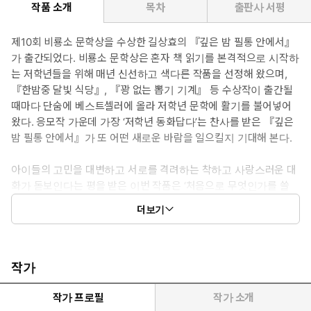
작품 소개
목차
출판사 서평
제10회 비룡소 문학상을 수상한 길상효의 『깊은 밤 필통 안에서』
가 출간되었다. 비룡소 문학상은 혼자 책 읽기를 본격적으로 시작하
는 저학년들을 위해 매년 신선하고 색다른 작품을 선정해 왔으며,
『한밤중 달빛 식당』, 『꽝 없는 뽑기 기계』 등 수상작이 출간될
때마다 단숨에 베스트셀러에 올라 저학년 문학에 활기를 불어넣어
왔다. 응모작 가운데 가장 ‘저학년 동화답다’는 찬사를 받은 『깊은
밤 필통 안에서』가 또 어떤 새로운 바람을 일으킬지 기대해 본다.
아이들의 고민을 대변하고 서로를 격려하는 착하고 사랑스러운 대
화가 돋보인다는 평을 받은 이번 작품은 ‘처음으로 무엇인가를 쓸
때, 어려운 문제를 풀 때, 매끈하게 깎일 때 연필들은 어떤 마음일
더보기
까?’ 하는 상상에서 출발했다. 행복하고 귀여운 상상이 가득 담긴 세
가지 이야기가 독자들에게 흐뭇한 미소와 따뜻한 마음을 선사할 것
이다.
작가
작가 프로필
작가 소개