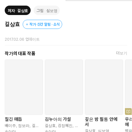
저자
길상효
그림
심보영
길상효
작가 신간 알림 · 소식
2017.02.06
업데이트
작가의 대표 작품
더보기
질긴 매듭
김누아의 가설
깊은 밤 필통 안에
우리
서
에
배미주
,
정보라
,
길상효
,
길상효
구한나리
,
김정혜진
,
오정연
,
문이소
,
청예
,
송수연
길상효
,
심보영
범
0
(
0
)
0
(
0
)