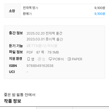
전자책 정가
9,100원
소장
판매가
9,100원
출간 정보
2025.02.20
전자책 출간
2023.03.01
종이책 출간
듣기 기능
TTS(듣기)
미
지원
파일 정보
PDF
79.1MB
87 쪽
지원 환경
PC뷰어
PAPER
앱
웹
ISBN
9788949162638
UCI
-
깊은 밤 필통 안에서
작품 정보