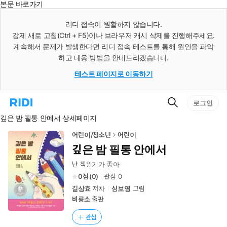
본문 바로가기
인
스
리디 접속이 원활하지 않습니다.
턴
강제 새로 고침(Ctrl + F5)이나 브라우저 캐시 삭제를 진행해주세요.
트
검
계속해서 문제가 발생한다면 리디 접속 테스트를 통해 원인을 파악
색
하고 대응 방법을 안내드리겠습니다.
테스트 페이지로 이동하기
검
리
로그인
색
디
깊은 밤 필통 안에서 상세페이지
홈
으
로
어린이/청소년
어린이
이
깊은 밤 필통 안에서
동
난 책읽기가 좋아
0
(
0
)
관심
0
길상효
저자
심보영
그림
비룡소
출판
관심