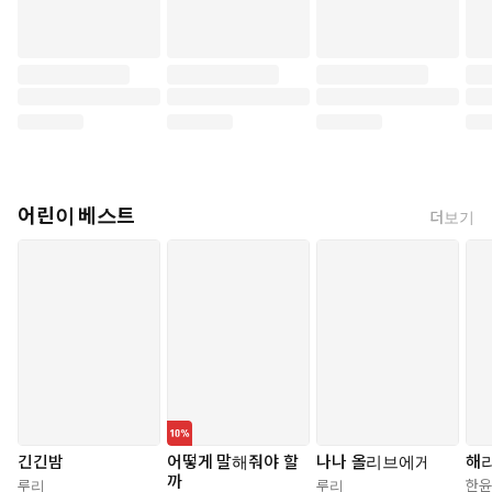
어린이 베스트
더보기
긴긴밤
어떻게 말해줘야 할
나나 올리브에게
해
까
루리
루리
한윤