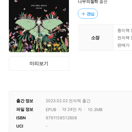
나무의철학
출판
관심
종이책 
소장
전자책 
판매가
미리보기
출간 정보
2023.02.02
전자책 출간
파일 정보
약 24만 자
EPUB
10.3MB
ISBN
9791158512606
UCI
-