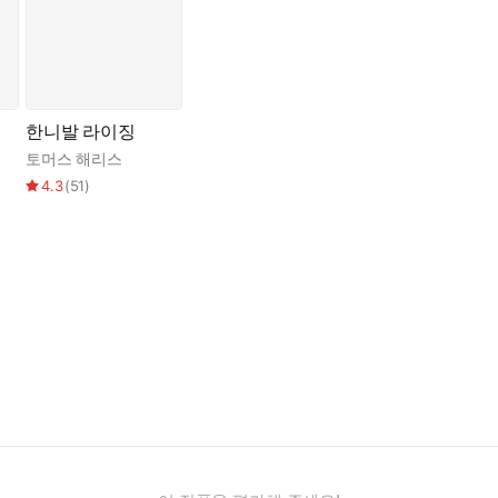
한니발 라이징
토머스 해리스
4.3
(
51
)