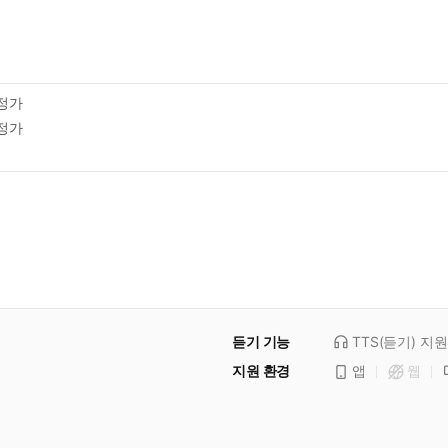
정가
정가
듣기 기능
TTS(듣기)
지원
지원 환경
앱
웹