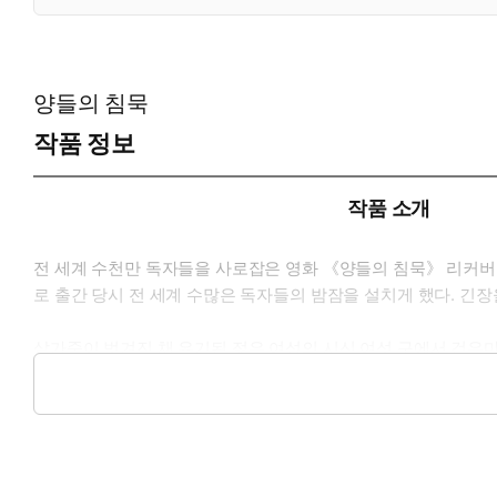
양들의 침묵
작품 정보
작품 소개
전 세계 수천만 독자들을 사로잡은 영화 《양들의 침묵》 리커버
로 출간 당시 전 세계 수많은 독자들의 밤잠을 설치게 했다. 긴
살가죽이 벗겨진 채 유기된 젊은 여성의 시신 여섯 구에서 검은마
질환 범죄자 수감소로 향한다. 그녀의 발걸음이 멈춘 곳은 ‘한니
고도의 심리전을 펼치며 연쇄 살인 사건의 진실에 서서히 가까워