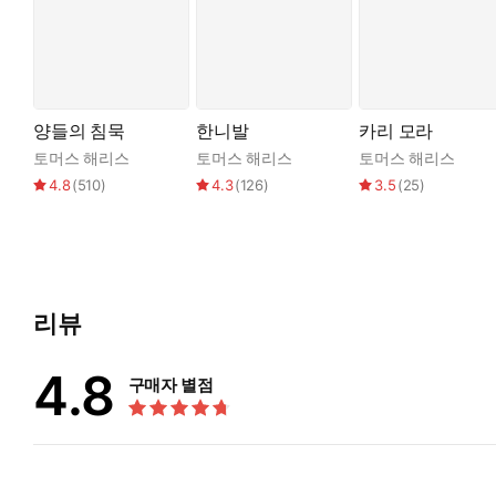
양들의 침묵
한니발
카리 모라
토머스 해리스
토머스 해리스
토머스 해리스
4.8
(
510
)
4.3
(
126
)
3.5
(
25
)
리뷰
4.8
구매자 별점