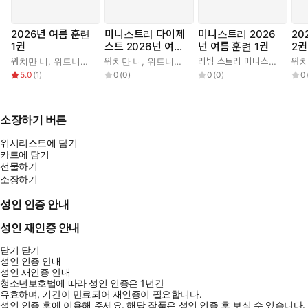
2026년 여름 훈련
미니스트리 다이제
미니스트리 2026
20
1권
스트 2026년 여름
년 여름 훈련 1권
2권
훈련 1권
워치만 니
,
위트니스 리
워치만 니
,
위트니스 리
리빙 스트리 미니스트리 편집부
워치
5.0
(
1
)
0
(
0
)
0
(
0
)
0
소장하기 버튼
위시리스트에 담기
카트에 담기
선물하기
소장하기
성인 인증 안내
성인 재인증 안내
닫기
닫기
성인 인증 안내
성인 재인증 안내
청소년보호법에 따라 성인 인증은 1년간
유효하며, 기간이 만료되어 재인증이 필요합니다.
성인 인증 후에 이용해 주세요.
해당 작품은 성인 인증 후 보실 수 있습니다.