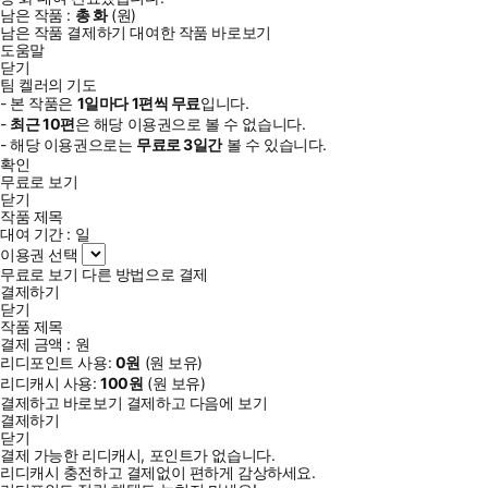
남은 작품 :
총
화
(
원)
남은 작품 결제하기
대여한 작품 바로보기
도움말
닫기
팀 켈러의 기도
- 본 작품은
1일
마다
1
편씩 무료
입니다.
-
최근
10편
은 해당 이용권으로 볼 수 없습니다.
- 해당 이용권으로는
무료로
3일
간
볼 수 있습니다.
확인
무료로 보기
닫기
작품 제목
대여 기간 :
일
이용권 선택
무료로 보기
다른 방법으로 결제
결제하기
닫기
작품 제목
결제 금액 :
원
리디포인트 사용:
0
원
(
원 보유)
리디캐시 사용:
100
원
(
원 보유)
결제하고 바로보기
결제하고 다음에 보기
결제하기
닫기
결제 가능한 리디캐시, 포인트가 없습니다.
리디캐시 충전하고 결제없이 편하게 감상하세요.