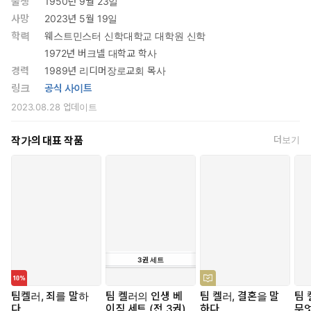
출생
1950년 9월 23일
사망
2023년 5월 19일
학력
웨스트민스터 신학대학교 대학원 신학
1972년 버크넬 대학교 학사
경력
1989년 리디머장로교회 목사
링크
공식 사이트
2023.08.28
업데이트
작가의 대표 작품
더보기
3
권
세트
팀켈러, 죄를 말하
팀 켈러의 인생 베
팀 켈러, 결혼을 말
팀 
다
이직 세트 (전 3권)
하다
무