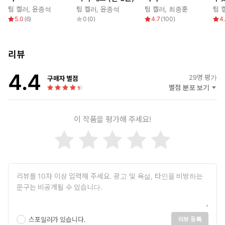
팀 켈러
,
윤종석
팀 켈러
,
윤종석
팀 켈러
,
최종훈
팀 
5.0
(
6
)
0
(
0
)
4.7
(
100
)
4
리뷰
4.4
29
명 평가
구매자 별점
별점 분포 보기
이 작품을 평가해 주세요!
스포일러가 있습니다.
리뷰 등록