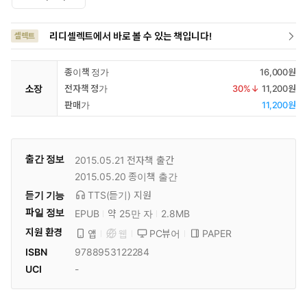
리디셀렉트에서 바로 볼 수 있는 책입니다!
셀렉트
종이책 정가
16,000원
소장
전자책 정가
30
%↓
11,200원
판매가
11,200원
출간 정보
2015.05.21
전자책 출간
2015.05.20
종이책 출간
듣기 기능
TTS(듣기)
지원
파일 정보
EPUB
약 25만 자
2.8MB
지원 환경
PC뷰어
PAPER
앱
웹
ISBN
9788953122284
UCI
-