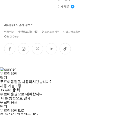
인재채용
리디(주) 사업자 정보
이용약관
개인정보 처리방침
청소년보호정책
사업자정보확인
©
RIDI Corp.
페
인
트
유
틱
이
스
위
튜
톡
스
타
터
브
북
그
램
무료이용권
닫기
무료이용권을 사용하시겠습니까?
사용 가능 :
장
<
>부터
총
화
무료이용권으로 대여합니다.
다른 방법으로 결제
무료이용권
닫기
무료이용권으로
총
화
대여 완료했습니다.