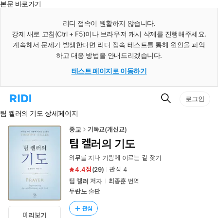
본문 바로가기
인
스
리디 접속이 원활하지 않습니다.
턴
강제 새로 고침(Ctrl + F5)이나 브라우저 캐시 삭제를 진행해주세요.
트
검
계속해서 문제가 발생한다면 리디 접속 테스트를 통해 원인을 파악
색
하고 대응 방법을 안내드리겠습니다.
테스트 페이지로 이동하기
검
리
로그인
색
디
팀 켈러의 기도 상세페이지
홈
으
로
종교
기독교(개신교)
이
팀 켈러의 기도
동
의무를 지나 기쁨에 이르는 길 찾기
4.4
(
29
)
관심
4
팀 켈러
저자
최종훈
번역
두란노
출판
관심
미리보기