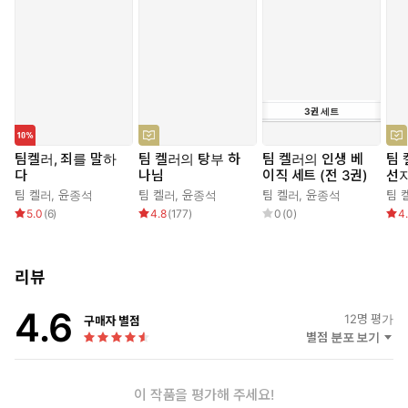
3
권
세트
팀켈러, 죄를 말하
팀 켈러의 탕부 하
팀 켈러의 인생 베
팀 
다
나님
이직 세트 (전 3권)
선
팀 켈러
,
윤종석
팀 켈러
,
윤종석
팀 켈러
,
윤종석
팀 
5.0
(
6
)
4.8
(
177
)
0
(
0
)
4
리뷰
4.6
12
명 평가
구매자 별점
별점 분포 보기
이 작품을 평가해 주세요!