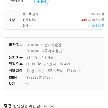
미리보기
관심
종이책 정가
15,000원
소장
전자책 정가
30
%↓
10,500원
판매가
10,500원
출간 정보
2018.06.21
전자책 출간
2018.06.13
종이책 출간
듣기 기능
TTS(듣기)
지원
파일 정보
EPUB
약 12.5만 자
15.4MB
지원 환경
PC뷰어
PAPER
앱
웹
ISBN
9788953131804
UCI
-
팀 켈러, 당신을 위한 갈라디아서