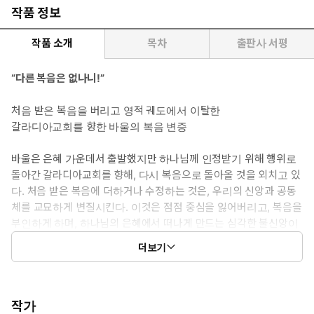
작품 정보
작품 소개
목차
출판사 서평
“다른 복음은 없나니!”
처음 받은 복음을 버리고 영적 궤도에서 이탈한
갈라디아교회를 향한 바울의 복음 변증
바울은 은혜 가운데서 출발했지만 하나님께 인정받기 위해 행위로
돌아간 갈라디아교회를 향해, 다시 복음으로 돌아올 것을 외치고 있
다. 처음 받은 복음에 더하거나 수정하는 것은, 우리의 신앙과 공동
체를 교묘하게 변질시킨다. 이것은 점점 중심을 잃어버리고, 복음을
부인하게 하며, 하나님의 은혜에서 떠나게 만드는 심각한 불신앙이
다. 팀 켈러는 복음 아닌 다른 복음을 붙잡은 것이 하나님을 등지게
더보기
되고, 복음 안에서 자유자였다가 다시 율법의 굴레에 갇히는 것임을
거듭 강조한다. “다른 복음은 아예 복음이 아니다.”
오늘날 우리에게도 예외는 아니다. 많은 그리스도인들은 회심한 후
에는 복음을 듣거나 공부하거나 이해할 필요가 없고 무언가 좀 더
작가