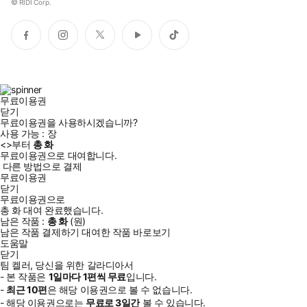
©
RIDI Corp.
페
인
트
유
틱
이
스
위
튜
톡
스
타
터
브
북
그
램
무료이용권
닫기
무료이용권을 사용하시겠습니까?
사용 가능 :
장
<
>부터
총
화
무료이용권으로 대여합니다.
다른 방법으로 결제
무료이용권
닫기
무료이용권으로
총
화
대여 완료했습니다.
남은 작품 :
총
화
(
원)
남은 작품 결제하기
대여한 작품 바로보기
도움말
닫기
팀 켈러, 당신을 위한 갈라디아서
- 본 작품은
1일
마다
1
편씩 무료
입니다.
-
최근
10편
은 해당 이용권으로 볼 수 없습니다.
- 해당 이용권으로는
무료로
3일
간
볼 수 있습니다.