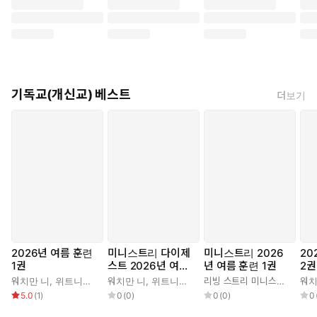
기독교(개신교) 베스트
더보기
2026년 여름 훈련
미니스트리 다이제
미니스트리 2026
20
1권
스트 2026년 여름
년 여름 훈련 1권
2권
훈련 1권
워치만 니
,
위트니스 리
워치만 니
,
위트니스 리
리빙 스트리 미니스트리 편집부
워치
5.0
(
1
)
0
(
0
)
0
(
0
)
0