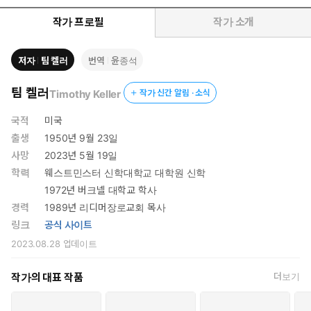
‘고차원적인’ 내용이 필요하다고 여긴다. 그래서 복음이란 일련의
기초 교리이며 사람을 하나님 나라에 들어가게 하는 관문 정도로
작가 프로필
작가 소개
잘못 이해한다. 복음은 기독교의 기초만이 아니라 전부이며, 평생에
필요한 것이다.
저자
팀 켈러
번역
윤종석
갈라디아서는 다이너마이트다. 우리에게 깊은 의미와 안정과 만
족을 누리게 하는 기쁨과 자유의 폭발이다. 하나님이 자기 백성
팀 켈러
Timothy Keller
작가 신간 알림 · 소식
을 부르시는 자리이다. 팀 켈러는 갈라디아서를 통해 우리를 다
시 복음을 대면하도록 이끌어, 복음이 우리 심령 속에 폭발해 온
국적
미국
전히 복음에 중심을 두는 삶을 살도록 초대한다.
출생
1950년 9월 23일
사망
2023년 5월 19일
학력
웨스트민스터 신학대학교 대학원 신학
1972년 버크넬 대학교 학사
경력
1989년 리디머장로교회 목사
링크
공식 사이트
2023.08.28
업데이트
작가의 대표 작품
더보기