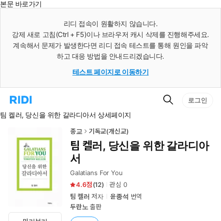
본문 바로가기
인
스
리디 접속이 원활하지 않습니다.
턴
강제 새로 고침(Ctrl + F5)이나 브라우저 캐시 삭제를 진행해주세요.
트
검
계속해서 문제가 발생한다면 리디 접속 테스트를 통해 원인을 파악
색
하고 대응 방법을 안내드리겠습니다.
테스트 페이지로 이동하기
검
리
로그인
색
디
팀 켈러, 당신을 위한 갈라디아서 상세페이지
홈
으
로
종교
기독교(개신교)
이
팀 켈러, 당신을 위한 갈라디아
동
서
Galatians For You
4.6
(
12
)
관심
0
팀 켈러
저자
윤종석
번역
두란노
출판