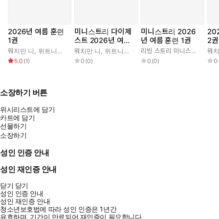
야기가 될까.
췌장암으로 고통 중에 집필하는 가운데에서 여전히 충분한 실례와 예증
2026년 여름 훈련
미니스트리 다이제
미니스트리 2026
20
은 설득력을 배가시켰다. 이런 강력한 변증 가운데 토설하는 "그분(예수
1권
스트 2026년 여름
년 여름 훈련 1권
2권
님)이 실제로 부활하셨기에 결국 역사의 쓰레기통에 버려질 것은 마르크
훈련 1권
워치만 니
,
위트니스 리
워치만 니
,
위트니스 리
리빙 스트리 미니스트리 편집부
워치
스와 프로이트와 니체의 세속 이론이다."라는 말에는 더부룩한 속을 일갈
5.0
(
1
)
0
(
0
)
0
(
0
)
0
하는 강력한 전율을 느낄 수 있었다. 결국 예수님의 부활하셨음을 전적으
로 믿게 되었을 때 그 부활의 능력을 입게 됨으로 우리는 그리스도인의 새
자아를 입게 된다.
소장하기 버튼
책 제목 정말 잘 지었다. 부활을 입으신 예수님은 어떠한 종교적 스승도
위시리스트에 담기
카트에 담기
죽음으로 말미암아 다 떠나버린 이 시대에 예수님만이 우리와 함께 하신
선물하기
다. 죽음은 예수님의 시종이 되어 예수님을 섬긴다. 그것이 부활을 입은
소장하기
자의 능력이다. 그렇게 부활을 입게 되었을 때 우리는 두려움의 시대를 살
아가지만 온전한 희망과 소망으로 살아갈 수 있게 되는 것이다. 오늘도 예
성인 인증 안내
수님의 부활을 덧입기를 원하는 이들에게 일독을 권한다.
성인 재인증 안내
닫기
닫기
성인 인증 안내
성인 재인증 안내
청소년보호법에 따라 성인 인증은 1년간
유효하며, 기간이 만료되어 재인증이 필요합니다.