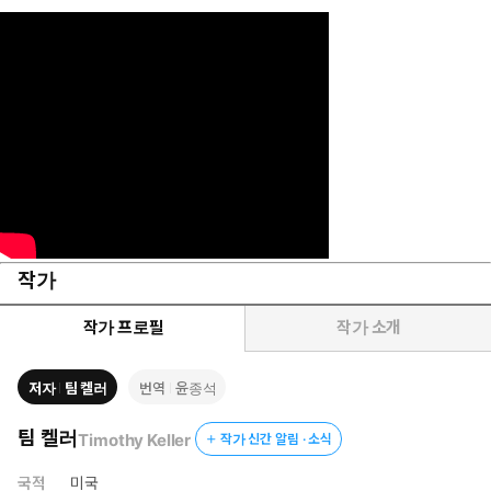
작가
작가 프로필
작가 소개
저자
팀 켈러
번역
윤종석
팀 켈러
Timothy Keller
작가 신간 알림 · 소식
국적
미국