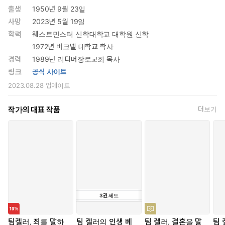
출생
1950년 9월 23일
사망
2023년 5월 19일
학력
웨스트민스터 신학대학교 대학원 신학
1972년 버크넬 대학교 학사
경력
1989년 리디머장로교회 목사
링크
공식 사이트
2023.08.28
업데이트
작가의 대표 작품
더보기
3
권
세트
팀켈러, 죄를 말하
팀 켈러의 인생 베
팀 켈러, 결혼을 말
팀 