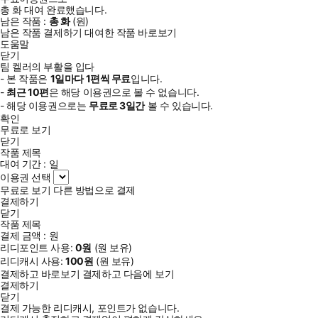
총
화
대여 완료했습니다.
남은 작품 :
총
화
(
원)
남은 작품 결제하기
대여한 작품 바로보기
도움말
닫기
팀 켈러의 부활을 입다
- 본 작품은
1일
마다
1
편씩 무료
입니다.
-
최근
10편
은 해당 이용권으로 볼 수 없습니다.
- 해당 이용권으로는
무료로
3일
간
볼 수 있습니다.
확인
무료로 보기
닫기
작품 제목
대여 기간 :
일
이용권 선택
무료로 보기
다른 방법으로 결제
결제하기
닫기
작품 제목
결제 금액 :
원
리디포인트 사용:
0
원
(
원 보유)
리디캐시 사용:
100
원
(
원 보유)
결제하고 바로보기
결제하고 다음에 보기
결제하기
닫기
결제 가능한 리디캐시, 포인트가 없습니다.