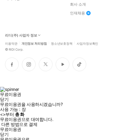
회사 소개
인재채용
리디(주) 사업자 정보
이용약관
개인정보 처리방침
청소년보호정책
사업자정보확인
©
RIDI Corp.
페
인
트
유
틱
이
스
위
튜
톡
스
타
터
브
북
그
램
무료이용권
닫기
무료이용권을 사용하시겠습니까?
사용 가능 :
장
<
>부터
총
화
무료이용권으로 대여합니다.
다른 방법으로 결제
무료이용권
닫기
무료이용권으로