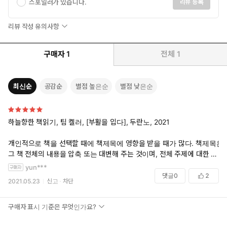
스포일러가 있습니다.
리뷰 등록
예수 부활의 권능을 입어 다시 사는 것,
리뷰 작성 유의사항
이보다 더 장엄하고 강력한 희망은 없다
구매자
1
전체
1
팀 켈러는 우리가 잘 안다고 생각했던 성경 속 부활 사건을 새롭
고 깊게 조망한다. 1부에서 예수님의 부활이 역사적 사실임을 밝
히고, 2부에서 예수님의 부활이 성경 전체의 줄거리를 이해하는
최신순
공감순
별점 높은순
별점 낮은순
열쇠이자 또한 그리스도인의 삶을 영위하는 원리임을 고찰한다.
3부에서는 마리아, 요한, 도마, 베드로, 바울을 통해 부활하신 그
리스도를 인격적으로 만날 때 희망 없던 우리 인생이 어떻게 근
하늘향한 책읽기, 팀 켈러, [부활을 입다], 두란노, 2021
본적으로 변하는지 살펴본다. 4부에서는 우리 삶의 여러 특정 영
역에 자리 잡은 깊은 두려움들을 살펴보면서, 우리가 어떻게 부
개인적으로 책을 선택할 때에 책제목에 영향을 받을 때가 많다. 책제목은
활에 힘입어 거기에 맞설 수 있는지 구체적으로 소개한다.
그 책 전체의 내용을 압축 또는 대변해 주는 것이며, 전체 주제에 대한 핵
예수의 부활은 신기한 마술이 아니라 선한 침략이다. 성령의 능력
심메시지를 보여주는 것이어야 한다고 생각한다. 그래서인지 책제목만
yun***
으로 신자의 현재 삶을 속속들이 재창조한다. 예수를 죽은 자 가운
보고서 아예 나와 상관없다고 생각하고 책내용을 거들떠보지 않을 때도
댓글
0
2
2021.05.23
신고
차단
데서 다시 살리신 하나님의 ‘힘의 위력’이 이제 우리 안에 있다.
있고 책제목에 너무 마음이 끌려서 책을 집어 들어 구입할 때도 있다.
‘나를 위해 가장 깊은 어둠으로 뛰어드신 예수’를 바라보라. 인간
독자도 이러한 데 책을 쓰는 저자나 출판사에서 책제목을 정하는 것은 정
구매자 표시 기준은 무엇인가요?
의 자원이 아니라 ‘다시 사신 예수’ 안에서 안식하라. 두려운 현실
말 피를 말리는 일임에 틀림없다. 너무 평범해서도 안 되고, 그렇다고 너
한복판에서 ‘온 세상을 새롭게 하시고 회복하시는 하나님의 능