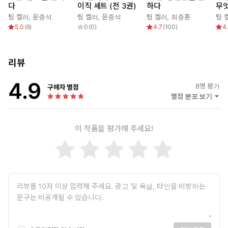
다
이직 세트 (전 3권)
하다
무
“쓰면서 하나님의 인도하심과 도우심을 가장 많이 느낀 책이다.”
팀 켈러
,
윤종석
팀 켈러
,
윤종석
팀 켈러
,
최종훈
팀 
췌장암 투병 중 집필한 팀 켈러의 진솔하고 힘 있는 신앙고백
5.0
(
6
)
0
(
0
)
4.7
(
100
)
4
불안의 시대, 일상을 일으킬 확실한 희망을 찾다!
‘오늘 여기’서 ‘장차 올 그 나라’를 사는 패러다임의 대전환
리뷰
4.9
오늘날 기독교의 대표 절기 부활절의 풍경을 떠올려 보라. 교회에서
8
명 평가
구매자 별점
별점 분포 보기
달걀 나눠 주는 날? 사순절과 고난주간이라는 심적 부담감에 마침표
를 찍고 다시 환한 얼굴과 즐거운(?) 일상으로 돌아갈 자유를 주는
연례 행사? 예수의 부활은 성경에 나오는 그저 놀라운 초자연적 기
이 작품을 평가해 주세요!
적일 뿐인가? 오늘의 내 삶, 신음하는 이 시대와 별 상관없는 한낱
과거의 사건인가? 현대 기독교는 지금 가장 중요한 복음의 핵심을
놓치고 있다! 팬데믹이 전 세계를 강타한 지금, 심하게 양극화된 사
회 분열로 혼란한 미국 뉴욕 한복판에서 췌장암 투병 중인 팀 켈러
목사가 ‘예수 부활’의 사실성과 참의미를 고찰한다. 죽음, 팬데믹, 불
의, 사회 붕괴로 두려움이 일상이 된 작금의 현실에서 우리는 왜 눈
을 들어 다시 ‘예수의 부활’을 바라보아야 하는가? ‘그랬으면 좋겠
다’는 희망 사항이 아니라, 오늘을 견디게 할 ‘진짜 희망’이 절실한 세
상에 내놓는 생명의 답!