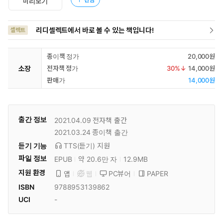
미리보기
리디셀렉트에서 바로 볼 수 있는 책입니다!
셀렉트
종이책 정가
20,000원
소장
전자책 정가
30
%↓
14,000원
판매가
14,000원
출간 정보
2021.04.09
전자책 출간
2021.03.24
종이책 출간
듣기 기능
TTS(듣기)
지원
파일 정보
EPUB
약 20.6만 자
12.9MB
지원 환경
PC뷰어
PAPER
앱
웹
ISBN
9788953139862
UCI
-