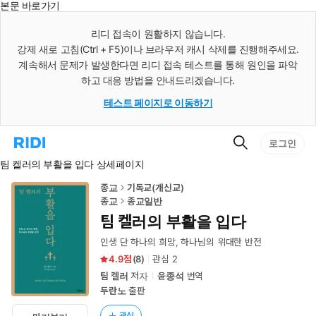
본문 바로가기
인
스
리디 접속이 원활하지 않습니다.
턴
강제 새로 고침(Ctrl + F5)이나 브라우저 캐시 삭제를 진행해주세요.
트
검
계속해서 문제가 발생한다면 리디 접속 테스트를 통해 원인을 파악
색
하고 대응 방법을 안내드리겠습니다.
테스트 페이지로 이동하기
검
리
로그인
색
디
팀 켈러의 부활을 입다 상세페이지
홈
으
로
종교
기독교(개신교)
이
종교
종교일반
동
팀 켈러의 부활을 입다
인생 단 하나의 희망, 하나님의 위대한 반전
4.9
(
8
)
관심
2
팀 켈러
저자
윤종석
번역
두란노
출판
관심