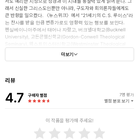
서도 예리한 지성으로 성경과 이 시대를 통찰력 있게 읽어 준다. 그
래서 신실한 그리스도인뿐만 아니라, 구도자와 회의론자들에게도
큰 반향을 일으켰다. 〈뉴스위크〉에서 “21세기의 C. S. 루이스”라
는 찬사를 받을 만큼 변증가로도 영향력 있는 행보를 보인다.
펜실베이니아주에서 태어나 자랐고, 버크넬대학교(Bucknell
University), 고든콘웰신학교(Gordon-Conwell Theological
Seminary), 웨스트민스터신학교(Westminster Theological
Seminary)에서 수학했다. 대학 시절 IVF 활동을 통해 복음을 받아
더보기
들였고, 신학교를 갓 졸업한 스물네 살의 나이에 버지니아 웨스트
호프웰교회에서 사역을 시작했다. 1984년부터는 5년간 모교인
웨스트민스터신학교 강단에서 설교학을 가르치기도 했다.
팀 켈러는 한 시대의 문화와 사상이 만들어지고 집약되는 ‘도시
리뷰
지역’ 선교에 헌신했다. 실제로 지금까지 전 세계 100개 이상 도
4.7
더는 외면할 수 없는 기독교 신앙의 심장, 용서!
시에 430개 교회의 개척을 도왔다. 2017년부터는 담임목사직을
7
명 평가
구매자 별점
머리와 가슴을 동시에 움직이는 메시지
내려놓고, 세계 각국 교회 지도자들의 도시 전도와 사역을 돕는
별점 분포 보기
단체인 CTC(City to City)에서 섬기고 있다. 《팀 켈러의 기도》,
‘용서’를 반대하고 나아가 혐오하고 폄하하는 이 시대를
《팀 켈러, 결혼을 말하다》, 《팀 켈러의 일과 영성》, 《팀 켈러,
이 작품을 평가해 주세요!
예수 복음의 눈으로 진단했다
하나님을 말하다》, 《팀 켈러의 탈기독교시대 전도》 등의 명저가
극심한 양극화에 찢기고 상한 이 사회가 살아나기 위한 해법,
있다.
아프고도 찬란한 용서의 길을 배우다