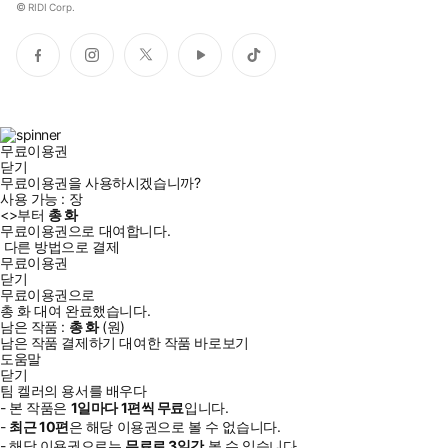
©
RIDI Corp.
페
인
트
유
틱
이
스
위
튜
톡
스
타
터
브
북
그
램
무료이용권
닫기
무료이용권을 사용하시겠습니까?
사용 가능 :
장
<
>부터
총
화
무료이용권으로 대여합니다.
다른 방법으로 결제
무료이용권
닫기
무료이용권으로
총
화
대여 완료했습니다.
남은 작품 :
총
화
(
원)
남은 작품 결제하기
대여한 작품 바로보기
도움말
닫기
팀 켈러의 용서를 배우다
- 본 작품은
1일
마다
1
편씩 무료
입니다.
-
최근
10편
은 해당 이용권으로 볼 수 없습니다.
- 해당 이용권으로는
무료로
3일
간
볼 수 있습니다.