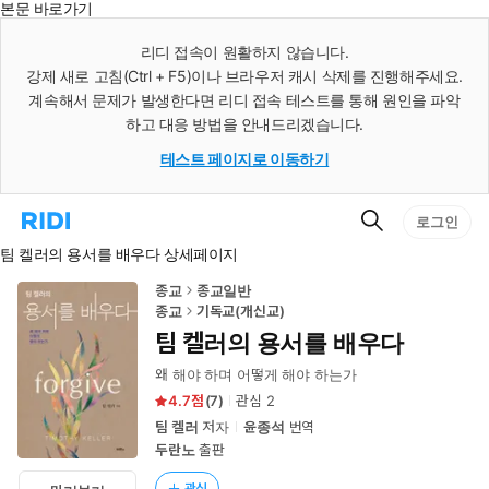
본문 바로가기
인
스
리디 접속이 원활하지 않습니다.
턴
강제 새로 고침(Ctrl + F5)이나 브라우저 캐시 삭제를 진행해주세요.
트
검
계속해서 문제가 발생한다면 리디 접속 테스트를 통해 원인을 파악
색
하고 대응 방법을 안내드리겠습니다.
테스트 페이지로 이동하기
검
리
로그인
색
디
팀 켈러의 용서를 배우다 상세페이지
홈
으
로
종교
종교일반
이
종교
기독교(개신교)
동
팀 켈러의 용서를 배우다
왜 해야 하며 어떻게 해야 하는가
4.7
(
7
)
관심
2
팀 켈러
저자
윤종석
번역
두란노
출판
관심