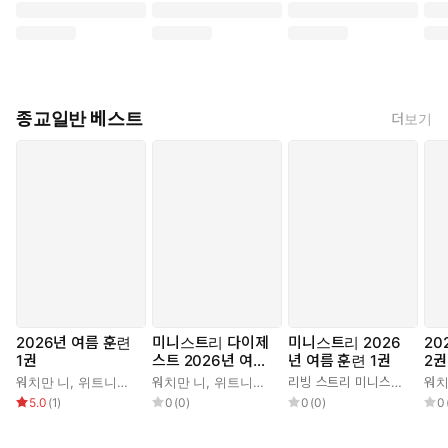
종교일반 베스트
더보기
2026년 여름 훈련
미니스트리 다이제
미니스트리 2026
20
1권
스트 2026년 여름
년 여름 훈련 1권
2권
훈련 1권
워치만 니
,
위트니스 리
워치만 니
,
위트니스 리
리빙 스트리 미니스트리 편집부
워치
5.0
(
1
)
0
(
0
)
0
(
0
)
0