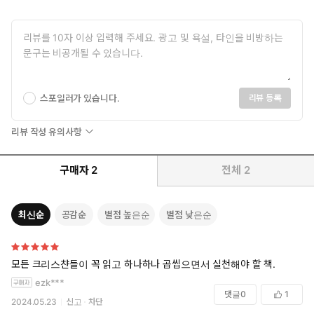
미워하는 혹은 앙갚음하고 싶은 누군가가 있는가? 풀지 못한 채 엉
킨 관계, 응어리진 마음이 있는가? 여러 갈래로 갈라져 서로를 비난
하는 한국 사회와 교회에 회의를 느끼는가? 이런 시대를 살아가는
성도에게 들려줄 설교를 고민하는 목회자나 예비 목회자인가? 혐오
를 부추기는 극심한 분열과 배척, 양극화에 시달리는 시대, 만연한
스포일러가 있습니다.
리뷰 등록
원한과 복수 문화 속에서 사는 오늘날의 그리스도인을 위해 기독교
신앙의 심장, ‘용서’를 조명한 책이 출간되었다. 수많은 저서와 설교
리뷰 작성 유의사항
를 통해 이 시대 그리스도인들에게 삶의 방향을 제시한 팀 켈러 목
사가, 현대 사회에서 배척당하는 용서가 모든 사람의 삶에서 핵심
구매자
2
전체
2
요소가 되어야 하는 이유를 개괄한다.
용서하려면 정의를 포기해야 한다? 용서, 인간이 할 수 있는 영역이
최신순
공감순
별점 높은순
별점 낮은순
아니다?
용서해 버리면 악한 상황은 개선되지 않은 채 또 다른 피해자만 낳을
뿐이다?
모든 크리스챤들이 꼭 읽고 하나하나 곱씹으면서 실천해야 할 책.
누군가를 의미 있게 용서하는 것은 인간의 본성과 어긋나는 아주
ezk***
댓글
0
1
힘들고 부자연스러운 일이다. 그러나 용서하지 않으면 원한과 복
2024.05.23
신고
차단