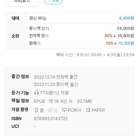
미리보기
대여
권당 90일
8,400원
종이책 정가
24,000원
소장
전자책 정가
30
%↓
16,800원
판매가
10
%↓
15,120원
혜택 기간 :
8.5(수) 00:00 ~ 8.31(월) 23:59
출간 정보
2022.12.14
전자책 출간
2022.11.23
종이책 출간
듣기 기능
TTS(듣기)
지원
파일 정보
EPUB
약 18.4만 자
30.1MB
지원 환경
PC뷰어
PAPER
앱
웹
ISBN
9788953143722
UCI
-