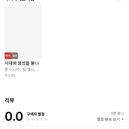
시대와 영성을 묻다
존 이나주
,
팀 켈러
,
홍종락
0
(
0
)
리뷰
우리의 설교와 대화의 언어를 완전히 바꿔 줄 책!
0.0
0
명 평가
구매자 별점
별점 분포 보기
현대 사회를 탁월하게 읽어 내는 성경적 해석자 팀 켈러,