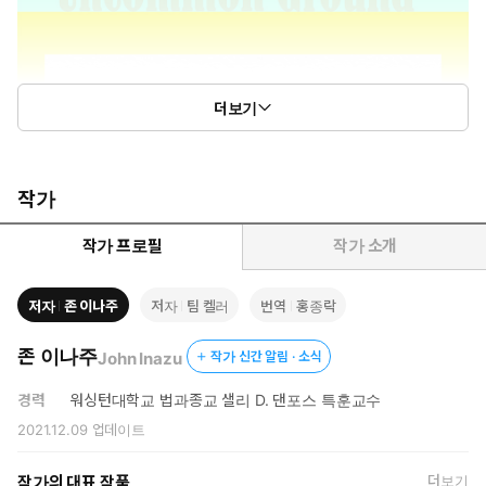
더보기
작가
작가 프로필
작가 소개
저자
존 이나주
저자
팀 켈러
번역
홍종락
존 이나주
John Inazu
작가 신간 알림 · 소식
경력
워싱턴대학교 법과종교 샐리 D. 댄포스 특훈교수
2021.12.09
업데이트
작가의 대표 작품
더보기