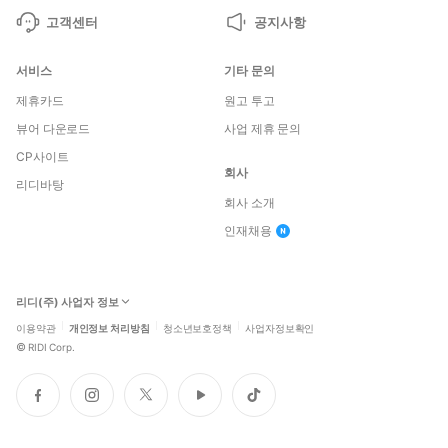
고객센터
공지사항
서비스
기타 문의
제휴카드
원고 투고
뷰어 다운로드
사업 제휴 문의
CP사이트
회사
리디바탕
회사 소개
인재채용
리디(주) 사업자 정보
이용약관
개인정보 처리방침
청소년보호정책
사업자정보확인
©
RIDI Corp.
페
인
트
유
틱
이
스
위
튜
톡
스
타
터
브