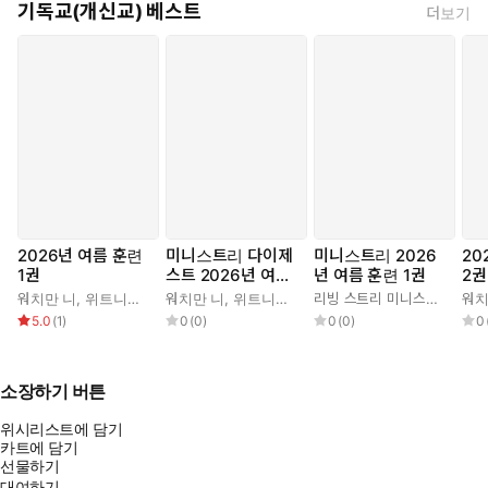
기독교(개신교) 베스트
더보기
2026년 여름 훈련
미니스트리 다이제
미니스트리 2026
20
1권
스트 2026년 여름
년 여름 훈련 1권
2권
훈련 1권
워치만 니
,
위트니스 리
워치만 니
,
위트니스 리
리빙 스트리 미니스트리 편집부
워치
5.0
(
1
)
0
(
0
)
0
(
0
)
0
소장하기 버튼
위시리스트에 담기
카트에 담기
선물하기
대여하기