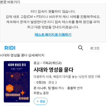
본문 바로가기
인
스
리디 접속이 원활하지 않습니다.
턴
강제 새로 고침(Ctrl + F5)이나 브라우저 캐시 삭제를 진행해주세요.
트
검
계속해서 문제가 발생한다면 리디 접속 테스트를 통해 원인을 파악
색
하고 대응 방법을 안내드리겠습니다.
테스트 페이지로 이동하기
검
리
로그인
색
디
시대와 영성을 묻다 상세페이지
홈
으
로
종교
기독교(개신교)
이
시대와 영성을 묻다
동
다원주의 시대, 복음의 다리를 놓는 12인의 현장 기록
0
(
0
)
관심
2
존 이나주
,
팀 켈러
저자
홍종락
번역
두란노
출판
관심