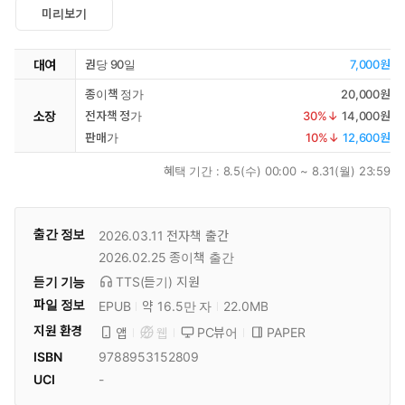
미리보기
대여
권당 90일
7,000원
종이책 정가
20,000원
소장
전자책 정가
30
%↓
14,000원
판매가
10
%↓
12,600원
혜택 기간 :
8.5(수) 00:00 ~ 8.31(월) 23:59
출간 정보
2026.03.11
전자책 출간
2026.02.25
종이책 출간
듣기 기능
TTS(듣기)
지원
파일 정보
EPUB
약 16.5만 자
22.0MB
지원 환경
PC뷰어
PAPER
앱
웹
ISBN
9788953152809
UCI
-