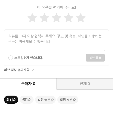
세상과 교회의 접점을 넓히는 법학자 존 이나주,
신앙의 실력을 온 삶으로 일구어 온 10인의 필진이 뭉쳤다!
이 작품을 평가해 주세요!
혼돈의 시대 한복판으로 들어가 현장의 목소리를 경청하다.
공동선의 본질과 인간 번영의 의미마저 파편화된 시대, 오늘의 사회
는 각자 자기 소견에 옳은 대로 행하는 ‘사사 시대’를 방불케 한다.
단순한 의견 차이를 넘어, 서로가 사용하는 언어와 세계관 자체가
갈라진 불통의 현실이다. 갈등과 혐오가 일상이 된 사회 속에서 ‘그
리스도인으로 신실하게 살아간다는 것’은 무엇을 의미하는가. 《시
대와 영성을 묻다》는 특정 집단만을 위한 지침서에 머물지 않는다.
스포일러가 있습니다.
리뷰 등록
분열의 시대를 살아가는 이들 모두에게 근본적인 질문을 던지는 책
이다. 필자들은 차이를 이유로 서로를 적대하는 현실을 직시하고,
이 탈기독교 시대를 선교적 기회로 새롭게 읽어 낼 가능성을 모색한
리뷰 작성 유의사항
다. 공격적 변증이나 무분별한 문화적 동화를 경계하며, 성육신적 참
여와 관계적 선교라는 길을 제시한다.
구매자
0
전체
0
추상적인 구호를 넘어
일상의 실천으로 번역한 복음
최신순
공감순
별점 높은순
별점 낮은순
필자들은 이 시대의 가장 시급한 질문들에 각자의 삶으로 답한다.