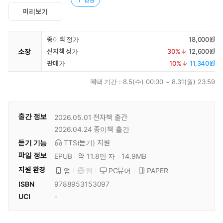
미리보기
종이책 정가
18,000원
소장
전자책 정가
30
%↓
12,600원
판매가
10
%↓
11,340원
혜택 기간 :
8.5(수) 00:00 ~ 8.31(월) 23:59
출간 정보
2026.05.01
전자책 출간
2026.04.24
종이책 출간
듣기 기능
TTS(듣기)
지원
파일 정보
EPUB
약 11.8만 자
14.9MB
지원 환경
PC뷰어
PAPER
앱
웹
ISBN
9788953153097
UCI
-