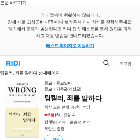
본문 바로가기
인
스
리디 접속이 원활하지 않습니다.
턴
강제 새로 고침(Ctrl + F5)이나 브라우저 캐시 삭제를 진행해주세요.
트
검
계속해서 문제가 발생한다면 리디 접속 테스트를 통해 원인을 파악
색
하고 대응 방법을 안내드리겠습니다.
테스트 페이지로 이동하기
검
리
로그인
색
디
팀켈러, 죄를 말하다 상세페이지
홈
으
로
종교
종교일반
이
종교
기독교(개신교)
동
팀켈러, 죄를 말하다
세상 모든 문제 이면의 핵심
5
(
6
)
관심
4
팀 켈러
저자
윤종석
번역
두란노
출판
관심