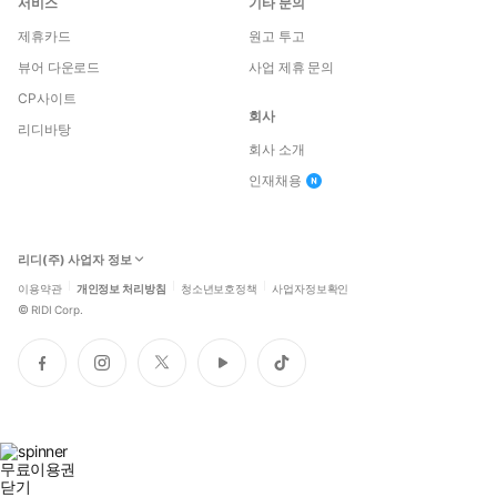
서비스
기타 문의
제휴카드
원고 투고
뷰어 다운로드
사업 제휴 문의
CP사이트
회사
리디바탕
회사 소개
인재채용
리디(주) 사업자 정보
이용약관
개인정보 처리방침
청소년보호정책
사업자정보확인
©
RIDI Corp.
페
인
트
유
틱
이
스
위
튜
톡
스
타
터
브
북
그
램
무료이용권
닫기