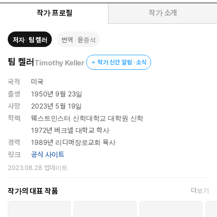
작가 프로필
작가 소개
저자
팀 켈러
번역
윤종석
팀 켈러
Timothy Keller
작가 신간 알림 · 소식
성경으로 시대를 읽고, 시대 속에서 성경을 해석하는
국적
미국
우리 시대의 멘토, 팀 켈러. 그의 사후 발간되는 첫 신작!
출생
1950년 9월 23일
사망
2023년 5월 19일
죄를 죄라고 말하지 않는 시대,
학력
웨스트민스터 신학대학교 대학원 신학
팀 켈러와 함께 추적하는 불편하지만 위대한 진실
1972년 버크넬 대학교 학사
세상 모든 혼돈의 뿌리인 ‘죄’의 다면적 얼굴을 파헤치다
경력
1989년 리디머장로교회 목사
링크
공식 사이트
세상은 눈부시게 진보하는데 어째서 사방에 악과 고통이 멈추지 않
는가. 우리는 왜 선을 원하면서도 자신을 파괴하는 길을 선택하는
2023.08.28
업데이트
가. 대체 세상은 왜 이 모양이며, 인간이라는 존재는 왜 이러는 것일
까? 팀 켈러는 특유의 예리한 시선으로 날마다 보도되는 절망적이
작가의 대표 작품
더보기
고 참혹한 인간의 악과 고통의 원인을 추적한다. 그는 이 현상을 단
순히 생물학, 심리학, 사회 구조적 문제로만 환원하려는 현대 세속