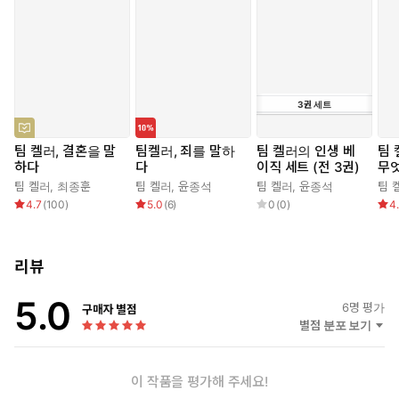
지성의 한계를 지적한다. 그리고 이 시대 사람들이 정면으로 마주
하기 불편해하는 인기 없는 진실, ‘죄’를 정직하게 ‘죄’라고 명명하며
그 실체를 드러낸다. 그는 오직 성경만이 삶의 근본적 문제들에 대해
가장 포괄적이고 현실적인 답을 준다고 강조하며, 추악한 죄인들을
건져 내는 하나님의 압도적인 사랑을 우리 눈앞에 선명하게 그려 낸
3
권
세트
다.
팀 켈러, 결혼을 말
팀켈러, 죄를 말하
팀 켈러의 인생 베
팀 
현대인의 폐부를 꿰뚫는 순도 높고 단단한
하다
다
이직 세트 (전 3권)
무
팀 켈러 설교의 원형!
팀 켈러
,
최종훈
팀 켈러
,
윤종석
팀 켈러
,
윤종석
팀 
오직 복음으로 우리 시대의 물음에 답하다!
4.7
(
100
)
5.0
(
6
)
0
(
0
)
4
이 책은 표류하는 영혼을 위한 닻이자, 복음이 내놓는 명징한 해답이
다. 단순히 죄에 관한 신학적 정의를 내리는 데 그치지 않고, 오늘날
리뷰
우리가 마주하는 실제적인 절망과 부조리에 정면으로 응답한다.
1990년대, 더없이 세속적이고 냉소적인 뉴요커들의 교묘한 자기기
5.0
6
명 평가
구매자 별점
만을 뒤흔든 팀 켈러의 논리적 서사를 고스란히 담았다. 당시 그가
별점 분포 보기
전했던 시리즈 설교 “죄의 여러 얼굴”을 토대로 한 이 신작은 인간의
절망적인 상태, 그 밑바닥에서 붙들어야 할 단 하나의 소망인 그리스
도 예수께로 우리를 이끈다. 죄가 단지 도덕적 일탈이 아니라 우리의
이 작품을 평가해 주세요!