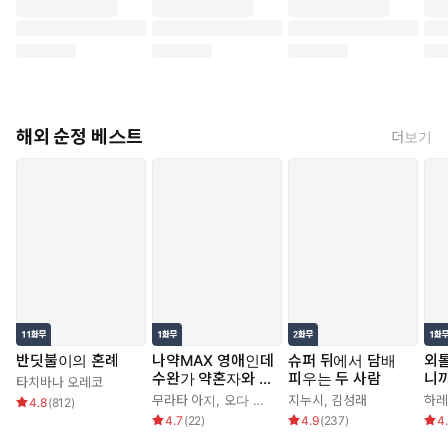
해외 순정 베스트
더보기
반딧불이의 혼례
나약MAX 영애인데
슈퍼 뒤에서 담배
외
수완가 약혼자와 내
피우는 두 사람
니까
타치바나 오레코
기를 하고 말았다
치 
무라타 아지
,
오다 히로
지누시
,
김성래
하레
4.8
(
812
)
4.7
(
22
)
4.9
(
237
)
4