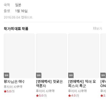
국적
일본
출생
1월 16일
2016.09.04
업데이트
작가의 대표 작품
더보기
왕자님은 야수
[연애백서] 짓궂은
[연애백서] 익애 오
[루
약혼자
피스의 폭군
ON
후지이 사쿠야
후지이 사쿠야
후지이 사쿠야
후지
5.0
(
1
)
5.0
(
1
)
4.0
(
1
)
2