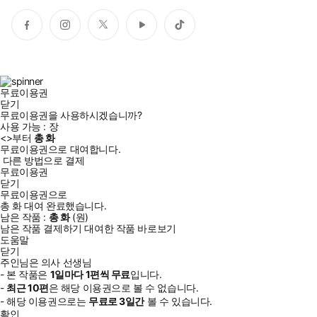
페
인
트
유
틱
이
스
위
튜
톡
스
타
터
브
북
그
램
무료이용권
닫기
무료이용권을 사용하시겠습니까?
사용 가능 :
장
<
>부터
총
화
무료이용권으로 대여합니다.
다른 방법으로 결제
무료이용권
닫기
무료이용권으로
총
화
대여 완료했습니다.
남은 작품 :
총
화
(
원)
남은 작품 결제하기
대여한 작품 바로보기
도움말
닫기
주인님은 의사 선생님
- 본 작품은
1일
마다
1
편씩 무료
입니다.
-
최근
10편
은 해당 이용권으로 볼 수 없습니다.
- 해당 이용권으로는
무료로
3일
간
볼 수 있습니다.
확인