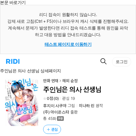
본문 바로가기
인
스
리디 접속이 원활하지 않습니다.
턴
강제 새로 고침(Ctrl + F5)이나 브라우저 캐시 삭제를 진행해주세요.
트
검
계속해서 문제가 발생한다면 리디 접속 테스트를 통해 원인을 파악
색
하고 대응 방법을 안내드리겠습니다.
테스트 페이지로 이동하기
검
리
로그인
색
디
주인님은 의사 선생님 상세페이지
홈
으
로
만화 연재
해외 순정
이
주인님은 의사 선생님
동
0
(
0
)
관심
19
후지이 사쿠야
그림
미나하 린
원작
(주) 아이온스타
출판
총 45화
관심