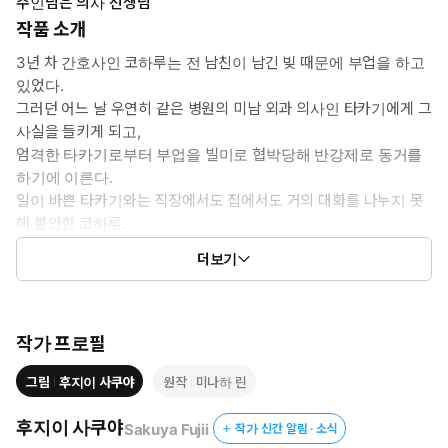
주인님은 의사 선생님
작품 소개
3년 차 간호사인 코하루는 전 남친이 남긴 빚 때문에 부업을 하고
있었다.
그러던 어느 날 우연히 같은 병원의 미남 외과 의사인 타카기에게 그
사실을 들키게 되고,
엄격한 타카기로부터 부업을 빌미로 협박당해 반강제로 동거를
하기에 이른다.
일이 바쁜 타카기와는 직장에서도 집에서도 거의 대화를 나누지 못
해 불안한 코하루.
하지만 그것도 잠시, 함께 살면서 점차 타카기의 상냥함을 알게 된
더보기
코하루는 그에게 끌리기 시작하는데….
작가 프로필
그림
후지이 사쿠야
원작
미나하 린
후지이 사쿠야
Sakuya Fujii
작가 신간 알림 · 소식