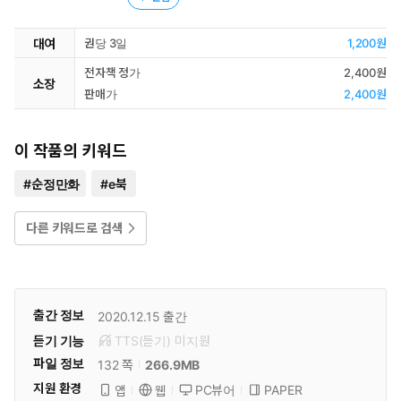
대여
권당 3일
1,200원
전자책 정가
2,400원
소장
판매가
2,400원
이 작품의 키워드
#
순정만화
#
e북
다른 키워드로 검색
출간 정보
2020.12.15
출간
듣기 기능
TTS(듣기)
미
지원
파일 정보
266.9MB
132 쪽
지원 환경
PC뷰어
PAPER
앱
웹