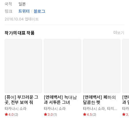
국적
일본
링크
트위터
블로그
2016.10.04
업데이트
작가의 대표 작품
더보기
[퓨어] 부끄러운 그
[연애백서] 늑대남
[연애백서] 폐하의
[연
곳, 전부 보여 줘
과 서투른 그녀
달콤한 펫
과 
지
타카나시 소라
타카나시 소라
타카나시 소라
,
타치바나 미사키
타카
4.0
(
2
)
3.0
(
1
)
4.5
(
2
)
3