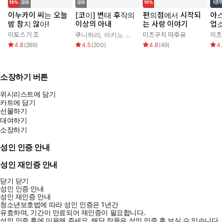
이누카이 씨는 오늘
[코이] 변태 후작의
편의점에서 시작되
아
밤 참지 않아!
이상의 아내
는 사랑 이야기
업
니다
이토스기 조
쿠니하라
,
아키노 신쥬
,
가무
미즈구치 마후유
이츠
4.8
(
289
)
4.5
(
200
)
4.8
(
49
)
4
소장하기 버튼
위시리스트에 담기
카트에 담기
선물하기
대여하기
소장하기
성인 인증 안내
성인 재인증 안내
닫기
닫기
성인 인증 안내
성인 재인증 안내
청소년보호법에 따라 성인 인증은 1년간
유효하며, 기간이 만료되어 재인증이 필요합니다.
성인 인증 후에 이용해 주세요.
해당 작품은 성인 인증 후 보실 수 있습니다.