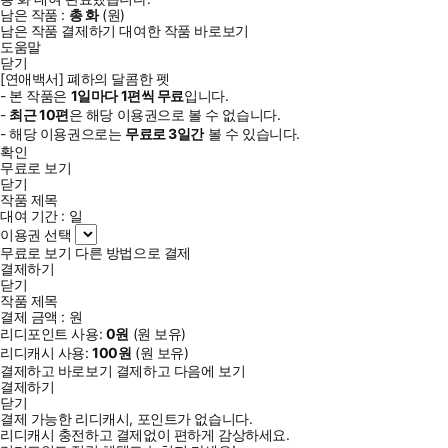
남은 작품 :
총
화
(
원)
남은 작품 결제하기
대여한 작품 바로보기
도움말
닫기
[연애백서] 폐하의 달콤한 펫
- 본 작품은
1일
마다
1
편씩 무료
입니다.
-
최근
10편
은 해당 이용권으로 볼 수 없습니다.
- 해당 이용권으로는
무료로
3일
간
볼 수 있습니다.
확인
무료로 보기
닫기
작품 제목
대여 기간 :
일
이용권 선택
무료로 보기
다른 방법으로 결제
결제하기
닫기
작품 제목
결제 금액 :
원
리디포인트 사용:
0
원
(
원 보유)
리디캐시 사용:
100
원
(
원 보유)
결제하고 바로보기
결제하고 다음에 보기
결제하기
닫기
결제 가능한 리디캐시, 포인트가 없습니다.
리디캐시 충전하고 결제없이 편하게 감상하세요.