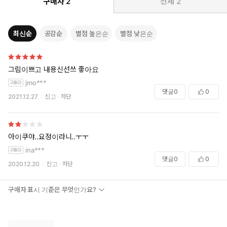
구매자
2
전체
2
최신순
공감순
별점 높은순
별점 낮은순
그림이쁘고 내용신선쓰 좋아요
jmo***
댓글
0
0
2021.12.27
신고
차단
아이쿠야..요정이라니..ㅜㅜ
ina***
댓글
0
0
2020.12.20
신고
차단
구매자 표시 기준은 무엇인가요?