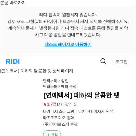
본문 바로가기
인
스
리디 접속이 원활하지 않습니다.
턴
강제 새로 고침(Ctrl + F5)이나 브라우저 캐시 삭제를 진행해주세요.
트
검
계속해서 문제가 발생한다면 리디 접속 테스트를 통해 원인을 파악
색
하고 대응 방법을 안내드리겠습니다.
테스트 페이지로 이동하기
검
리
로그인
색
디
[연애백서] 폐하의 달콤한 펫 상세페이지
홈
으
로
만화 e북
성인
이
만화 e북
해외 순정
동
[연애백서] 폐하의 달콤한 펫
3.7
(
7
)
관심
5
타카나시 소라
그림
타치바나 미사키
원작
타츠모토 미오
원화
(주) 아이온스타
출판
관심