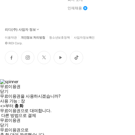
인재채용
리디(주) 사업자 정보
이용약관
개인정보 처리방침
청소년보호정책
사업자정보확인
©
RIDI Corp.
페
인
트
유
틱
이
스
위
튜
톡
스
타
터
브
북
그
램
무료이용권
닫기
무료이용권을 사용하시겠습니까?
사용 가능 :
장
<
>부터
총
화
무료이용권으로 대여합니다.
다른 방법으로 결제
무료이용권
닫기
무료이용권으로
총
화
대여 완료했습니다.