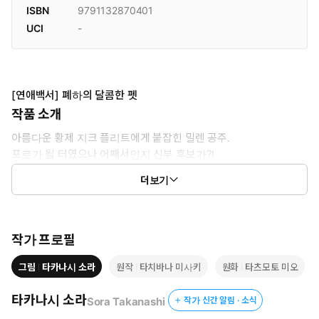
ISBN
9791132870401
UCI
-
[연애백서] 폐하의 달콤한 펫
작품 소개
아름다운 황제 지크 플리트에게 붙잡힌 밀렌 공주.
포로가 될 터였으나 어째서인지 신부 후보가?!
지크의 뜨겁고 야한 구애에 점점 끌리게 되는 밀렌.
더보기
어떻게 하면 좋지? 난 요정인데!
작가 프로필
그림
타카나시 소라
원작
타치바나 미사키
원화
타츠모토 미오
타카나시 소라
Sora Takanashi
작가 신간 알림 · 소식