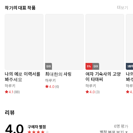
작가의 대표 작품
더보기
나의 에로 이력서를
최대한의 사랑
여자 기숙사의 고양
나의
봐주세요
이 타마씨
봐
하루키
하루키
하루키
하루
4.0
(
6
)
4.1
(
88
)
4.0
(
3
)
4
리뷰
4.0
6
명 평가
구매자 별점
별점 분포 보기