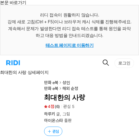
본문 바로가기
인
스
리디 접속이 원활하지 않습니다.
턴
강제 새로 고침(Ctrl + F5)이나 브라우저 캐시 삭제를 진행해주세요.
트
검
계속해서 문제가 발생한다면 리디 접속 테스트를 통해 원인을 파악
색
하고 대응 방법을 안내드리겠습니다.
테스트 페이지로 이동하기
검
리
로그인
색
디
최대한의 사랑 상세페이지
홈
으
로
만화 e북
성인
이
만화 e북
해외 순정
동
최대한의 사랑
4
(
6
)
관심
5
하루키
글, 그림
아이온스타
출판
관심