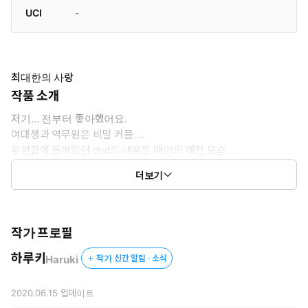
UCI
-
최대한의 사랑
작품 소개
저기… 전부터 좋아했어요.
여대생과 역무원은 비밀 커플….
우편함에 들어있던 dvd의 내용은 애인의 예전 모습….
새로 이사 간 집 옆집에서는 그 소리가 들리고… etc.
더보기
연하 애인과의 퓨어 러브!!
작가 프로필
하루키
Haruki
작가 신간 알림 · 소식
2020.06.15
업데이트