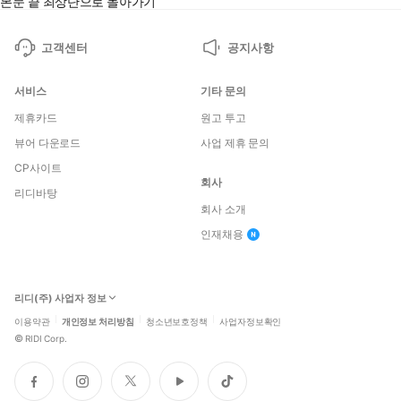
본문 끝
최상단으로 돌아가기
고객센터
공지사항
서비스
기타 문의
제휴카드
원고 투고
뷰어 다운로드
사업 제휴 문의
CP사이트
회사
리디바탕
회사 소개
인재채용
리디(주) 사업자 정보
이용약관
개인정보 처리방침
청소년보호정책
사업자정보확인
©
RIDI Corp.
페
인
트
유
틱
이
스
위
튜
톡