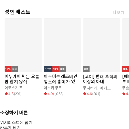
성인 베스트
더보기
이누카이 씨는 오늘
아스미는 레즈비언
[코이] 변태 후작의
[페
밤 참지 않아!
업소에 흥미가 있습
이상의 아내
부 
니다!
사의
이토스기 조
이츠키 쿠로
쿠니하라
,
아키노 신쥬
,
가무
쿠온
를 
4.8
(
291
)
4.9
(
1,068
)
4.6
(
201
)
4
소장하기 버튼
위시리스트에 담기
카트에 담기