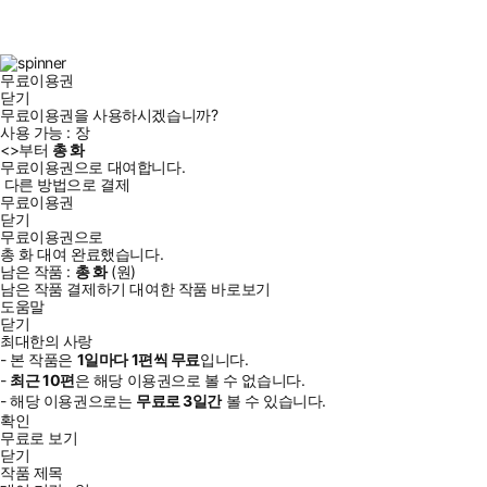
스
타
터
브
북
그
램
무료이용권
닫기
무료이용권을 사용하시겠습니까?
사용 가능 :
장
<
>부터
총
화
무료이용권으로 대여합니다.
다른 방법으로 결제
무료이용권
닫기
무료이용권으로
총
화
대여 완료했습니다.
남은 작품 :
총
화
(
원)
남은 작품 결제하기
대여한 작품 바로보기
도움말
닫기
최대한의 사랑
- 본 작품은
1일
마다
1
편씩 무료
입니다.
-
최근
10편
은 해당 이용권으로 볼 수 없습니다.
- 해당 이용권으로는
무료로
3일
간
볼 수 있습니다.
확인
무료로 보기
닫기
작품 제목