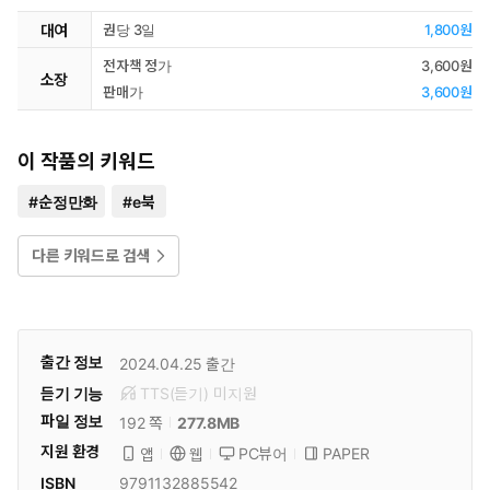
대여
권당 3일
1,800원
전자책 정가
3,600원
소장
판매가
3,600원
이 작품의 키워드
#
순정만화
#
e북
다른 키워드로 검색
출간 정보
2024.04.25
출간
듣기 기능
TTS(듣기)
미
지원
파일 정보
277.8MB
192 쪽
지원 환경
PC뷰어
PAPER
앱
웹
ISBN
9791132885542