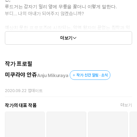
루드거는 갑자기 밀리 앞에 무릎을 꿇더니 이렇게 말한다.
부디… 나의 아내가 되어주지 않겠습니까?
예상치 못한 프로포즈에 시작되는, 악역 왕자의 끝없는 집착과 익
애.
더보기
단역 영애였던 밀리를 향한 그의 사랑은 점점 더 깊고, 위험할 만큼
뜨거워지는데…
작가 프로필
미쿠라야 안쥬
Anju Mikuraya
작가 신간 알림 · 소식
2020.09.22
업데이트
작가의 대표 작품
더보기