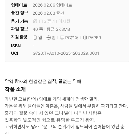
업데이트
2026.02.06
업데이트
출간 정보
2026.02.03
출간
듣기 기능
TTS(듣기)
미
지원
파일 정보
40 쪽
평균 57.3MB
지원 환경
PC뷰어
PAPER
앱
웹
ISBN
-
UCI
G720:T+A010-20251203029.0001
악역 왕자의 한결같은 집착, 끝없는 익애
작품 소개
가난한 모브(단역) 영애로 게임 세계에 전생한 밀리.
가문을 위해 받아들인 약혼은, 사람들 앞에서 무참히 파기되고 만다.
충격과 절망 속에 서 있던 그녀 앞에 나타난 사람은
잔혹함과 압도적인 힘으로 유명한 루드거 왕자.
고귀하면서도 날카로운 그의 분위기에 압도되어 얼어붙어 있던 순
간,