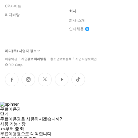
CP사이트
회사
리디바탕
회사 소개
인재채용
리디(주) 사업자 정보
이용약관
개인정보 처리방침
청소년보호정책
사업자정보확인
©
RIDI Corp.
페
인
트
유
틱
이
스
위
튜
톡
스
타
터
브
북
그
램
무료이용권
닫기
무료이용권을 사용하시겠습니까?
사용 가능 :
장
<
>부터
총
화
무료이용권으로 대여합니다.