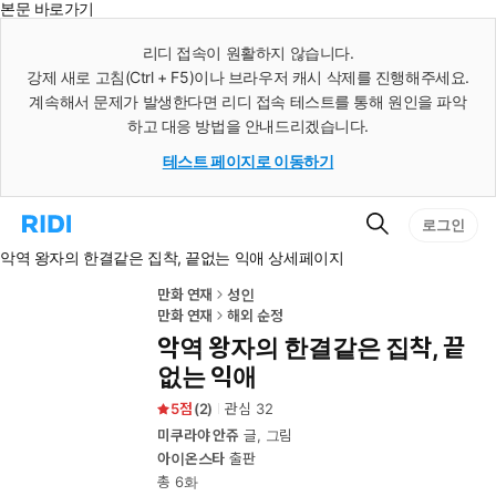
본문 바로가기
인
스
리디 접속이 원활하지 않습니다.
턴
강제 새로 고침(Ctrl + F5)이나 브라우저 캐시 삭제를 진행해주세요.
트
검
계속해서 문제가 발생한다면 리디 접속 테스트를 통해 원인을 파악
색
하고 대응 방법을 안내드리겠습니다.
테스트 페이지로 이동하기
검
리
로그인
색
디
악역 왕자의 한결같은 집착, 끝없는 익애 상세페이지
홈
으
로
만화 연재
성인
이
만화 연재
해외 순정
동
악역 왕자의 한결같은 집착, 끝
없는 익애
5
(
2
)
관심
32
미쿠라야 안쥬
글, 그림
아이온스타
출판
총 6화