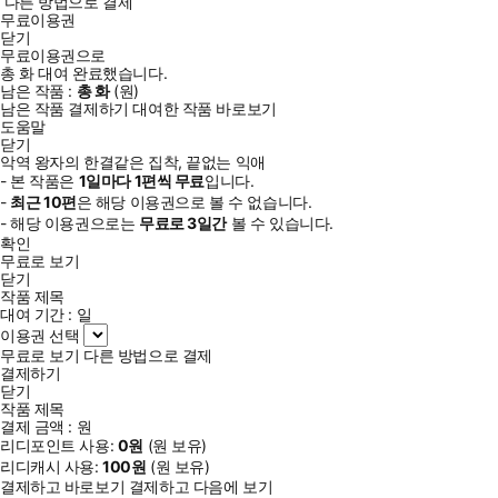
다른 방법으로 결제
무료이용권
닫기
무료이용권으로
총
화
대여 완료했습니다.
남은 작품 :
총
화
(
원)
남은 작품 결제하기
대여한 작품 바로보기
도움말
닫기
악역 왕자의 한결같은 집착, 끝없는 익애
- 본 작품은
1일
마다
1
편씩 무료
입니다.
-
최근
10편
은 해당 이용권으로 볼 수 없습니다.
- 해당 이용권으로는
무료로
3일
간
볼 수 있습니다.
확인
무료로 보기
닫기
작품 제목
대여 기간 :
일
이용권 선택
무료로 보기
다른 방법으로 결제
결제하기
닫기
작품 제목
결제 금액 :
원
리디포인트 사용:
0
원
(
원 보유)
리디캐시 사용:
100
원
(
원 보유)
결제하고 바로보기
결제하고 다음에 보기