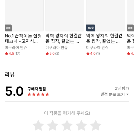
No.1 끈적이는 절정
악역 왕자의 한결같
악역 왕자의 한결같
악
테크닉 ~고지식한
은 집착, 끝없는 익
은 집착, 끝없는 익
은 
상사는 전직 호스
애
애 [스크롤]
애
미쿠라야 안쥬
미쿠라야 안쥬
미쿠라야 안쥬
미쿠
트?!~
4.5
(
17
)
5.0
(
2
)
4.0
(
1
)
4
리뷰
5.0
2
명 평가
구매자 별점
별점 분포 보기
이 작품을 평가해 주세요!