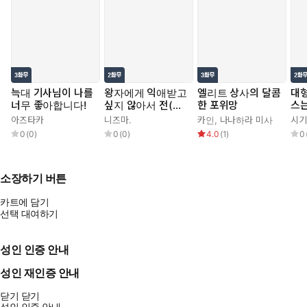
늑대 기사님이 나를
왕자에게 익애받고
엘리트 상사의 달콤
대형
너무 좋아합니다!
싶지 않아서 전(前)
한 포위망
스는
프린세스지만 남장
아즈타카
니즈마.
카인
,
나나하라 미사
시기
집사가 되겠습니다!
0
(
0
)
0
(
0
)
4.0
(
1
)
0
초야편
소장하기 버튼
카트에 담기
선택 대여하기
성인 인증 안내
성인 재인증 안내
닫기
닫기
성인 인증 안내