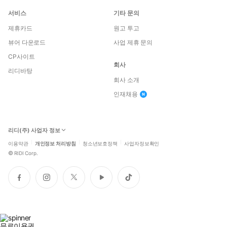
서비스
기타 문의
제휴카드
원고 투고
뷰어 다운로드
사업 제휴 문의
CP사이트
회사
리디바탕
회사 소개
인재채용
리디(주) 사업자 정보
이용약관
개인정보 처리방침
청소년보호정책
사업자정보확인
©
RIDI Corp.
페
인
트
유
틱
이
스
위
튜
톡
스
타
터
브
북
그
램
무료이용권