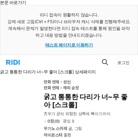
본문 바로가기
인
스
리디 접속이 원활하지 않습니다.
턴
강제 새로 고침(Ctrl + F5)이나 브라우저 캐시 삭제를 진행해주세요.
트
검
계속해서 문제가 발생한다면 리디 접속 테스트를 통해 원인을 파악
색
하고 대응 방법을 안내드리겠습니다.
테스트 페이지로 이동하기
검
리
로그인
색
디
굵고 통통한 다리가 너~무 좋아 [스크롤] 상세페이지
홈
으
로
만화 연재
성인
이
만화 연재
해외 순정
동
굵고 통통한 다리가 너~무 좋
아 [스크롤]
츠무기 군의 위험한 성벽에 빠지기까지
0
(
0
)
관심
9
무기노 스미레
글, 그림
아이온스타
출판