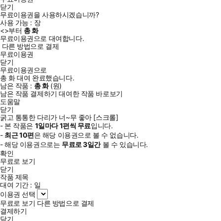
닫기
무료이용권을 사용하시겠습니까?
사용 가능 :
장
<
>부터
총
화
무료이용권으로 대여합니다.
다른 방법으로 결제
무료이용권
닫기
무료이용권으로
총
화
대여 완료했습니다.
남은 작품 :
총
화
(
원)
남은 작품 결제하기
대여한 작품 바로보기
도움말
닫기
굵고 통통한 다리가 너~무 좋아 [스크롤]
- 본 작품은
1일
마다
1
편씩 무료
입니다.
-
최근
10편
은 해당 이용권으로 볼 수 없습니다.
- 해당 이용권으로는
무료로
3일
간
볼 수 있습니다.
확인
무료로 보기
닫기
작품 제목
대여 기간 :
일
이용권 선택
무료로 보기
다른 방법으로 결제
결제하기
닫기