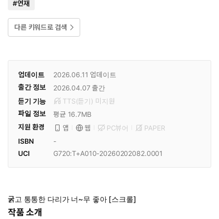
#
연재
다른 키워드로 검색
업데이트
2026.06.11
업데이트
출간 정보
2026.04.07
출간
듣기 기능
TTS(듣기)
미
지원
파일 정보
평균 16.7MB
지원 환경
PC뷰어
PAPER
앱
웹
ISBN
-
UCI
G720:T+A010-20260202082.0001
굵고 통통한 다리가 너~무 좋아 [스크롤]
작품 소개