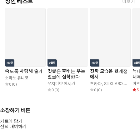
성인 베스트
더보기
죽도록 사랑해 줄게
짓궂은 후배는 우는
진짜 모습은 뒷계정
늑대
얼굴에 집착한다
에서
너
소라노 유니코
우지미야 에시카
츠카다
,
SILKLABO
,
로만 con
아즈
0
(
0
)
0
(
0
)
0
(
0
)
5
소장하기 버튼
카트에 담기
선택 대여하기