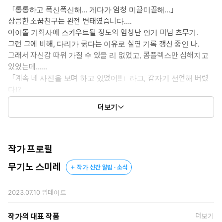
「통통하고 폭신폭신해… 게다가 엄청 미끌미끌해…」
상큼한 소꿉친구는 완전 변태였습니다….
아이돌 기획사에 스카우트될 정도의 엄청난 인기 미남 츠무기.
그런 그에 비해, 다리가 굵다는 이유로 실연 기록 갱신 중인 나.
그래서 자신감 따위 가질 수 있을 리 없었고, 콤플렉스만 심해지고
있었는데……
「계속 네 사진을 보며 하고 있었어!!」라고, 갑자기 선언해 버렸
다!?
딱딱해진 츠무기의 것을 다리에 문질러서… 이상해질 정도로 몇
더보기
번이나 가버려!?
작가 프로필
무기노 스미레
작가 신간 알림 · 소식
2023.07.10
업데이트
작가의 대표 작품
더보기