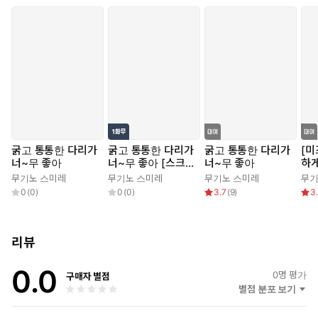
굵고 통통한 다리가
굵고 통통한 다리가
굵고 통통한 다리가
[미
너~무 좋아
너~무 좋아 [스크
너~무 좋아
하게
롤]
무기노 스미레
무기노 스미레
무기노 스미레
무기
0
(
0
)
0
(
0
)
3.7
(
9
)
3
리뷰
0.0
0
명 평가
구매자 별점
별점 분포 보기