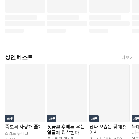
성인 베스트
더보기
죽도록 사랑해 줄게
짓궂은 후배는 우는
진짜 모습은 뒷계정
늑대
얼굴에 집착한다
에서
너
소라노 유니코