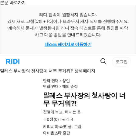
본문 바로가기
인
스
리디 접속이 원활하지 않습니다.
턴
강제 새로 고침(Ctrl + F5)이나 브라우저 캐시 삭제를 진행해주세요.
트
검
계속해서 문제가 발생한다면 리디 접속 테스트를 통해 원인을 파악
색
하고 대응 방법을 안내드리겠습니다.
테스트 페이지로 이동하기
검
리
로그인
색
디
밀레스 부사장의 첫사랑이 너무 무거워?! 상세페이지
홈
으
로
만화 연재
성인
이
만화 연재
해외 순정
동
밀레스 부사장의 첫사랑이 너
무 무거워?!
정열에 녹고, 빠지는 몸
0
(
0
)
관심
4
키리시마 쇼코
글, 그림
아이온스타
출판