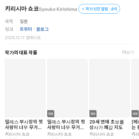
키리시마 쇼코
Syouko Kirishima
작가 신간 알림 · 소식
국적
일본
링크
트위터
블로그
2025.12.11
업데이트
작가의 대표 작품
더보기
밀레스 부사장의 첫
밀레스 부사장의 첫
29세 연애 초보를
[메
사랑이 너무 무거
사랑이 너무 무거
상사가 쾌감 지도
는 
워?!
워?!
요
키리시마 쇼코
키리시마 쇼코
키리시마 쇼코
키리