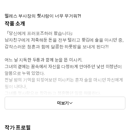
밀레스 부사장의 첫사랑이 너무 무거워?!
작품 소개
「당신에게 프러포즈하러 왔습니다」
남자친구에게 저축해둔 돈을 전부 털리고 홧김에 술을 마시던 중,
갑작스러운 청혼과 함께 달콤한 하룻밤을 보내게 된다?!
어느 날 지독한 두통과 함께 눈을 뜬 미사키.
그녀의 곁에는 꿈속에서 자신을 다정하게 안아주던 낯선 미청년이
알몸으로 누워 있었다.
전날 밤의 기억을 되짚어보던 미사키는 혼자 술을 마시던 자신에게
윌이 나타나,
그녀를 첫사랑으로 착각하고 청혼했던 일을 떠올린다.
곧바로 사람을 잘못 봤다고 말했지만, 윌은 아랑곳하지 않고 녹
더보기
아내릴 듯한 키스를 퍼부었다.
결국 미사키 역시 술기운에 "속아도 좋으니 다정하게 사랑받고 싶
다"고 바랐던 결과,
지금 그의 옆에 누워 있게 된 것인데…?
작가 프로필