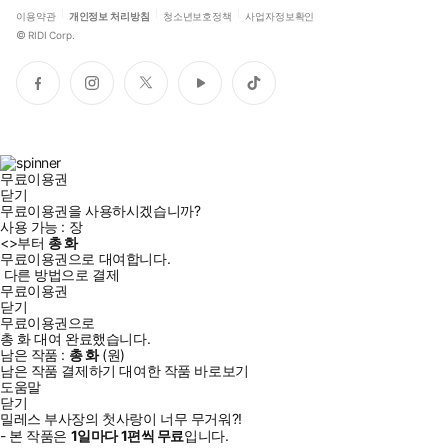
이용약관
개인정보 처리방침
청소년보호정책
사업자정보확인
©
RIDI Corp.
페
인
트
유
틱
이
스
위
튜
톡
스
타
터
브
북
그
램
무료이용권
닫기
무료이용권을 사용하시겠습니까?
사용 가능 :
장
<
>부터
총
화
무료이용권으로 대여합니다.
다른 방법으로 결제
무료이용권
닫기
무료이용권으로
총
화
대여 완료했습니다.
남은 작품 :
총
화
(
원)
남은 작품 결제하기
대여한 작품 바로보기
도움말
닫기
밀레스 부사장의 첫사랑이 너무 무거워?!
- 본 작품은
1일
마다
1
편씩 무료
입니다.