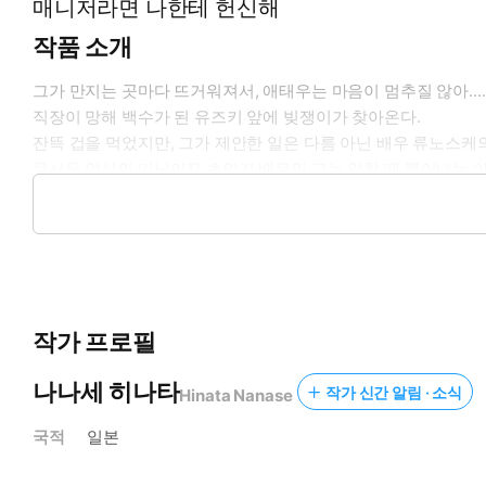
매니저라면 나한테 헌신해
작품 소개
그가 만지는 곳마다 뜨거워져서, 애태우는 마음이 멈추질 않아….
직장이 망해 백수가 된 유즈키 앞에 빚쟁이가 찾아온다.
잔뜩 겁을 먹었지만, 그가 제안한 일은 다름 아닌 배우 류노스케
무서운 인상의 미남이자 초인기 배우인 그는 일할 때 뿜어내는 
그렇게 조금씩 업무에 적응해가던 어느 날,
대사 연습을 도와주기 위해 그의 방을 방문하게 된 유즈키는…?
작가 프로필
나나세 히나타
작가 신간 알림 · 소식
Hinata Nanase
국적
일본