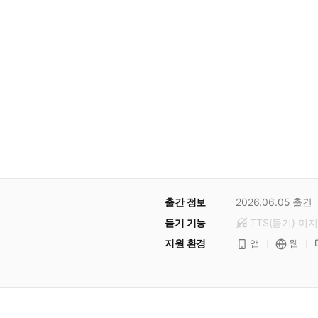
출간 정보
2026.06.05
출간
듣기 기능
TTS(듣기)
미
지
지원 환경
앱
웹