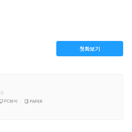
첫화보기
원
PC뷰어
PAPER