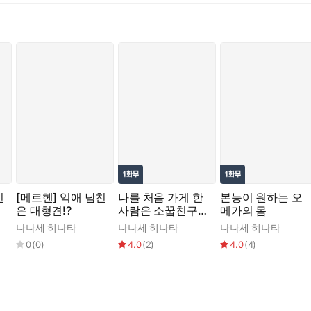
친
[메르헨] 익애 남친
나를 처음 가게 한
본능이 원하는 오
은 대형견!?
사람은 소꿉친구였
메가의 몸
습니다
나나세 히나타
나나세 히나타
나나세 히나타
0
(
0
)
4.0
(
2
)
4.0
(
4
)