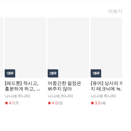
더보기
[레드툰] 적시고,
어중간한 절정은
[퓨어] 상사의 마사
흥분하게 하고, 으
봐주지 않아
지 테크닉에 녹아
스러지게 안고
버려!
나나세 히나타
나나세 히나타
나나세 히나타
4.1
(
7
)
4.0
(
5
)
3.5
(
4
)