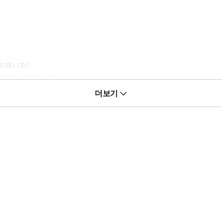
의 매니저!
아우라가 엄청난데…!
더보기