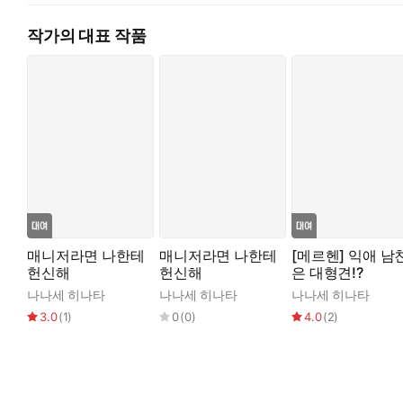
작가의 대표 작품
매니저라면 나한테
매니저라면 나한테
[메르헨] 익애 남
헌신해
헌신해
은 대형견!?
나나세 히나타
나나세 히나타
나나세 히나타
3.0
(
1
)
0
(
0
)
4.0
(
2
)