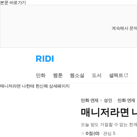
본문 바로가기
계속해서 문제
리
디
홈
으
만화
웹툰
웹소설
도서
셀렉트
로
이
매니저라면 나한테 헌신해 상세페이지
동
만화 연재
성인
만화 연재
매니저라면 
오늘 밤도 거절할 수 없는 한
0
(
0
)
관심
5