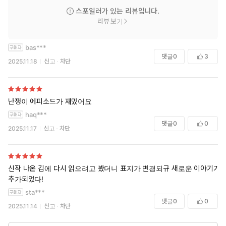
스포일러가 있는 리뷰입니다.
리뷰 보기
bas***
댓글
0
3
2025.11.18
신고
차단
난쟁이 에피소드가 재밌어요
haq***
댓글
0
0
2025.11.17
신고
차단
신작 나온 김에 다시 읽으려고 봤더니 표지가 변경되규 새로운 이야기가
추가되었다!
sta***
댓글
0
0
2025.11.14
신고
차단