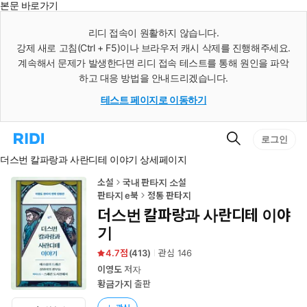
본문 바로가기
인
스
리디 접속이 원활하지 않습니다.
턴
강제 새로 고침(Ctrl + F5)이나 브라우저 캐시 삭제를 진행해주세요.
트
검
계속해서 문제가 발생한다면 리디 접속 테스트를 통해 원인을 파악
색
하고 대응 방법을 안내드리겠습니다.
테스트 페이지로 이동하기
검
리
로그인
색
디
더스번 칼파랑과 사란디테 이야기 상세페이지
홈
으
로
소설
국내 판타지 소설
이
판타지 e북
정통 판타지
동
더스번 칼파랑과 사란디테 이야
기
4.7
(
413
)
관심
146
이영도
저자
황금가지
출판