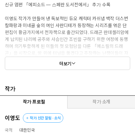
신규 엽편 「에피소드 ― 스페란 도서전에서」 추가 수록
이영도 작가가 만들어 낸 독보적인 듀오 캐릭터 카쉬냅 백작 더스번
칼파랑과 미네골 숲의 여인 사란디테가 등장하는 시리즈를 엮은 단
편집이 황금가지에서 전자책으로 출간되었다. 드래곤 란데셀리암에
게 납치된 나리메 공주와 사슴인간 조빈을 구하기 위한 여정에 동행
하며 의기투합하게 된 이들의 첫 모험담을 다룬 「에소릴의 드래
곤」을 시작으로, 땅 위에 터널을 뚫겠다고 주장하는 난쟁이들이 자
신들의 협상 대표로 보기만 해도 눈이 멀어 버린다는 전설의 괴수 바
더보기
실리스크를 내세움으로써 기상천외한 대치가 펼쳐지는 「샹파이의
광부들」, 그리고 2022년 서울국제도서전 기념 소책자를 통해 처음
공개된 신규 엽편 「에피소드 ― 스페란 도서전에서」까지, 총 3편
의 작품을 새로운 표지와 구성으로 한데 선보인다. 이번 전자책을 통
작가
해 정식 공개되는 「에피소드 ― 스페란 도서전에서」는 스페란 도
서전에 영구 출입 금지를 당하게 된 더스번 경의 사연을 작가와 독
작가 프로필
작가 소개
자, 비평가의 관계를 예리한 비유로 펼쳐 보이는 작품이다.
더스번 칼파랑과 사란디테 듀오는 『오버 더 초이스』 이후 7년
이영도
작가 신간 알림 · 소식
만에 출간되는 이영도 작가의 신작 장편소설 『어스탐 경의 임사
전언』의 주인공으로서 새로운 활약과 등장을 예고하는데, 특히
국적
대한민국