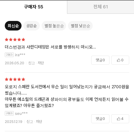
구매자
55
전체
61
최신순
공감순
별점 높은순
별점 낮은순
더스번경과 사란디테양은 서로를 방생하지 마시오...
ira***
댓글
0
0
2026.05.20
신고
차단
오로지 스페란 도서전에서 무슨 일이 일어났는지가 궁금해서 2700원을
썼습니다.....
아무튼 에소릴의 드래곤과 샹파이의 광부들도 이제 언제든지 읽어볼 수
있게됐죠? 아무튼 즐거웠죠?
seu***
댓글
0
4
2025.12.19
신고
차단