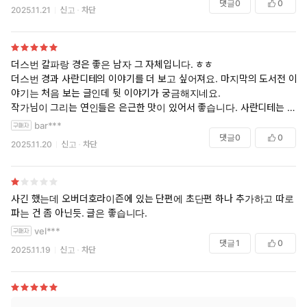
댓글
0
0
2025.11.21
신고
차단
더스번 칼파랑 경은 좋은 남자 그 자체입니다. ㅎㅎ
더스번 경과 사란디테의 이야기를 더 보고 싶어져요. 마지막의 도서전 이
야기는 처음 보는 글인데 뒷 이야기가 궁금해지네요.
작가님이 그리는 연인들은 은근한 맛이 있어서 좋습니다. 사란디테는 조
빈과 멀어지고 실연 중독을 거듭하지만 실과 아른의 미래가 어떨지 기대
bar***
됩니다.
댓글
0
0
2025.11.20
신고
차단
사긴 했는데 오버더호라이즌에 있는 단편에 초단편 하나 추가하고 따로
파는 건 좀 아닌듯. 글은 좋습니다.
vel***
댓글
1
0
2025.11.19
신고
차단