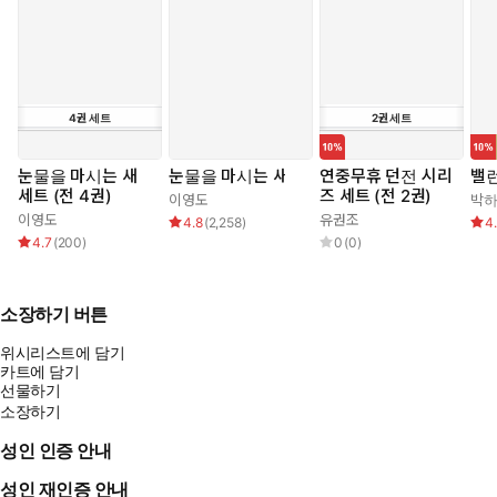
4
권
세트
2
권
세트
눈물을 마시는 새
눈물을 마시는 새
연중무휴 던전 시리
밸
세트 (전 4권)
즈 세트 (전 2권)
이영도
박
이영도
유권조
4.8
(
2,258
)
4
4.7
(
200
)
0
(
0
)
소장하기 버튼
위시리스트에 담기
카트에 담기
선물하기
소장하기
성인 인증 안내
성인 재인증 안내