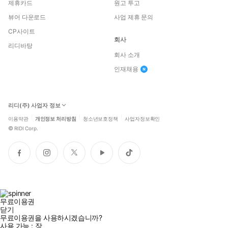
제휴카드
원고 투고
뷰어 다운로드
사업 제휴 문의
CP사이트
회사
리디바탕
회사 소개
인재채용
리디(주) 사업자 정보
이용약관
개인정보 처리방침
청소년보호정책
사업자정보확인
©
RIDI Corp.
페
인
트
유
틱
이
스
위
튜
톡
스
타
터
브
북
그
램
무료이용권
닫기
무료이용권을 사용하시겠습니까?
사용 가능 :
장