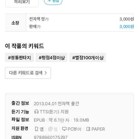
관심
미리보기
전자책 정가
3,000원
소장
판매가
3,000원
이 작품의 키워드
#
정통판타지
#
평점4점이상
#
별점100개이상
다른 키워드로 검색
출간 정보
2013.04.01
전자책 출간
듣기 기능
TTS(듣기)
지원
파일 정보
EPUB
약 6.1만 자
19.0MB
지원 환경
PC뷰어
PAPER
앱
웹
ISBN
9788960175297