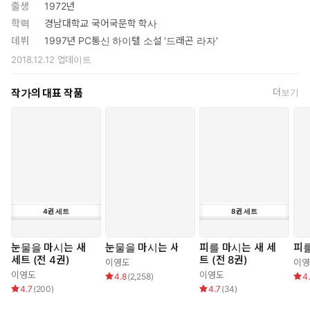
그동안 더스번 경의 거취에 대해 「에피소드 ― 스페란 도서전에
출생
1972년
서」와 관련된 내용도 언급되며 흥미로운 연결점을 제시한다. 더
학력
경남대학교 국어국문학 학사
스번 칼파랑과 사란디테의 이야기를 처음 만나는 독자라면 『어
데뷔
1997년 PC통신 하이텔 소설 '드래곤 라자'
스탐 경의 임사전언』에 앞서 먼저 읽어 보면 좋을 단편 모음집이
2018.12.12
업데이트
다.
작가의 대표 작품
더보기
4
권
세트
8
권
세트
눈물을 마시는 새
눈물을 마시는 새
피를 마시는 새 세
피를
세트 (전 4권)
트 (전 8권)
이영도
이영
이영도
이영도
4.8
(
2,258
)
4
4.7
(
200
)
4.7
(
34
)