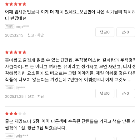
어째 임사전언보다 이게 더 재미 있네요..오랜만에 나온 작가님의 책이라
더 반갑네요
cop***
댓글
0
0
2025.12.15
신고
차단
흥미롭고 즐겁게 읽을 수 있는 단편집. 무적경 더스번 칼파랑과 무적경의
샤란다이..트 는 아니고 여하튼. 유머라고 생각하고 보면 재밌고, 다시 생
각해봄직한 요소들이 또 떠오르는 그런 이야기들. 제일 아쉬운 것은 다음
작품이 나오지 않는다는 거였는데 7년만에 이뤄졌으니 이제 그것도 단점
은 아니다.
lit***
댓글
0
0
2025.11.25
신고
차단
글은 재밌으니 5점. 이미 다른책에 수록된 단편들을 가지고 책을 만든 괘
씸함에 1점. 평균 3점 되겠습니다.
wis***