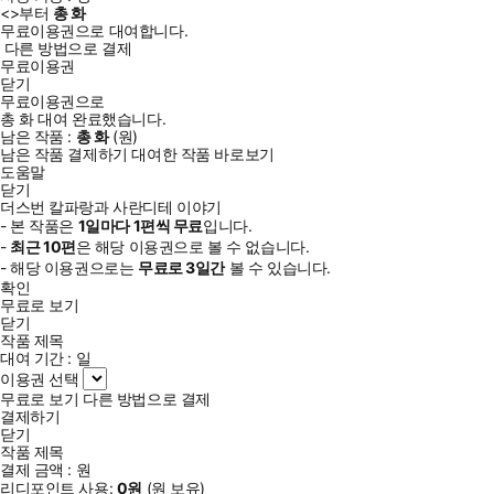
<
>부터
총
화
무료이용권으로 대여합니다.
다른 방법으로 결제
무료이용권
닫기
무료이용권으로
총
화
대여 완료했습니다.
남은 작품 :
총
화
(
원)
남은 작품 결제하기
대여한 작품 바로보기
도움말
닫기
더스번 칼파랑과 사란디테 이야기
- 본 작품은
1일
마다
1
편씩 무료
입니다.
-
최근
10편
은 해당 이용권으로 볼 수 없습니다.
- 해당 이용권으로는
무료로
3일
간
볼 수 있습니다.
확인
무료로 보기
닫기
작품 제목
대여 기간 :
일
이용권 선택
무료로 보기
다른 방법으로 결제
결제하기
닫기
작품 제목
결제 금액 :
원
리디포인트 사용:
0
원
(
원 보유)