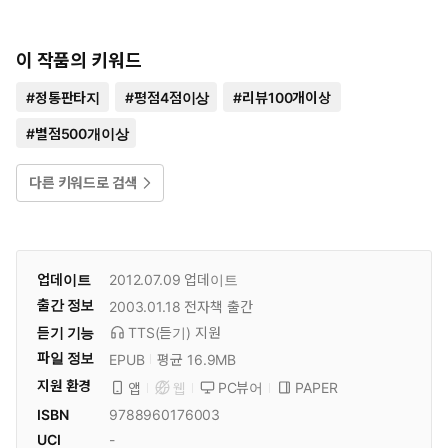
이 작품의 키워드
#
정통판타지
#
평점4점이상
#
리뷰100개이상
#
별점500개이상
다른 키워드로 검색
업데이트
2012.07.09
업데이트
출간 정보
2003.01.18
전자책 출간
듣기 기능
TTS(듣기)
지원
파일 정보
EPUB
평균 16.9MB
지원 환경
PC뷰어
PAPER
앱
웹
ISBN
9788960176003
UCI
-