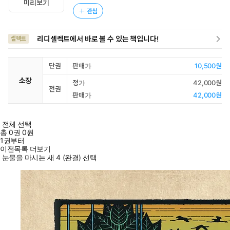
미리보기
관심
리디셀렉트에서 바로 볼 수 있는 책입니다!
셀렉트
단권
판매가
10,500원
소장
정가
42,000원
전권
판매가
42,000원
전체 선택
총
0
권
0원
1권부터
이전목록 더보기
눈물을 마시는 새 4 (완결) 선택