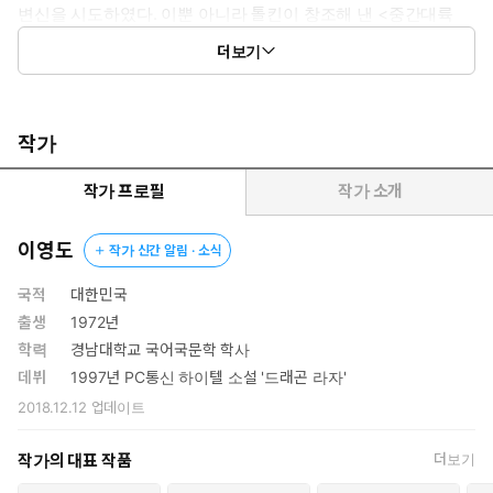
변신을 시도하였다. 이뿐 아니라 톨킨이 창조해 낸 <중간대륙
(MiddleEarth)>처럼 작품 속의 전체 세계의 구성, 즉 언어, 생활
더보기
방식과 각 종족 간의 특성까지 모두 작가 이영도가 순수 창조하였
다. 이는 독창적이고 완성된 판타지의 전형을 보여주고 있어, 미
국과 일본의 판타지 소설의 영향권에서 벗어나지 못하던 한국 환
상 소설에 새로운 방향을 제시하고 있다.
작가
지배자에 대한 진지한 이해와 접근을 시도한 새로운 형태의 환상 소
작가 프로필
작가 소개
설
2차 세계 대전 중에 절대 악과 그 악에 맞서서 권력을 좌지우지해
이영도
작가 신간 알림 · 소식
야 했던 권력자들의 갈등을 소설로 담아낸 J.R.R. 톨킨의 『반지의
제왕』이 반세기가 지나도록 많은 독자에게 읽혀진 이유는 권력
국적
대한민국
의 상징인 ‘왕’과 그 주변 권력의 내부를 샅샅이 파헤칠 수 있는
출생
1972년
봉건 시대를 바탕으로 씌어진 소설이었기 때문이다. 그러나 판타
학력
경남대학교 국어국문학 학사
지 소설만이 가진 이 독특한 특성은 시대의 흐름에 따라 새로운
데뷔
1997년 PC통신 하이텔 소설 '드래곤 라자'
조건을 요구하게 되었다. 냉전 체제가 무너지고 권력의 질서가
2018.12.12
업데이트
재편되고 있는 현실에서 이를 다룰 새로운 화두가 절실히 필요
했던 것이다. 『눈물을 마시는 새』는 그러한 화두에 대한 도전
작가의 대표 작품
더보기
작이라고 볼 수 있다. 작품 전체를 아우르는 단어인 ‘왕’이라는 단