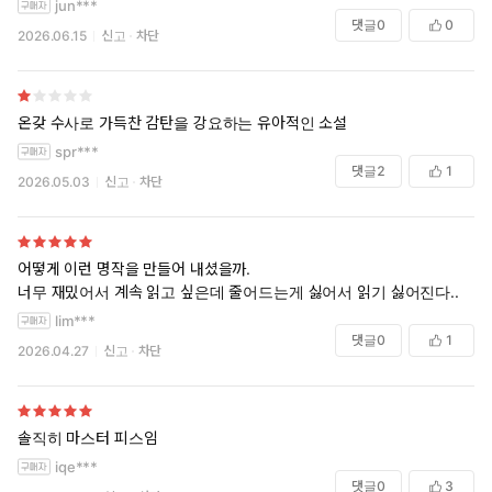
jun***
작품 속에 사용되는 속담이나 격언 등도 종족적 특성을 최대한 활용
댓글
0
0
2026.06.15
신고
차단
하여 독자의 흥미를 돋운다. 물을 두려워하는 특성을 가진 레콘의
경우 ‘붕어 저택에 빠져 죽을’, ‘녹은 얼음을 뒤집어 쓸’과 같은 욕설이
나오기도 하며, 말 대신 니름이라는 정신적 언어를 사용하는 나가들
은 ‘니름도 안 된다(말도 안 된다)’, ‘니름 잘라먹지 마라(말 잘라먹지
온갖 수사로 가득찬 감탄을 강요하는 유아적인 소설
마라)’ 같은 변종 언어를 사용하기도 한다. 또한 종족을 초월하여 등
spr***
장하는 ‘군령자’나 ‘유료 도로당’ 또한 독특한 이영도 식의 소설에서
댓글
2
1
2026.05.03
신고
차단
만 맛볼 수 있는 것들이다. 군령자는 한 육체에 오랜 시간 동안 여러
명의 영혼이 깃든 것으로 영화 『존 말코비치 되기』에서 이와 비슷
한 육체를 목격할 수 있다. 영생하고자 하는 생명체의 욕구로 인해
탄생한 이 군령자는 항시 ‘더 이상 전령하지 않고 죽겠다.’고 주장하
어떻게 이런 명작을 만들어 내셨을까.
너무 재밌어서 계속 읽고 싶은데 줄어드는게 싫어서 읽기 싫어진다..
지만 결국 죽을 때에 이르러서는 영생을 위해 남에게 전령하는 나약
한 모습을 보이기도 한다. ‘유료 도로당’이라는 단체는 작품 속에서
lim***
댓글
0
1
길을 정비하는 대신 통행세를 받는 이들로서, 돈을 지불하고 도로를
2026.04.27
신고
차단
이용하는 여행객은 고객이며, 무임으로 이용하는 여행객은 무조건
적으로 규정하는 독특한 단체이다. 하지만 그 철저한 규정으로 인
해 인간 전체의 적조차도 돈을 지불하기만 하면 고객으로 규정하는
솔직히 마스터 피스임
모순에 빠지기도 한다.
iqe***
댓글
0
3