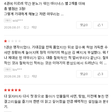
구분된 색다른 종족들은 작품의 스토리와 부합되어 사건의 요소
4권에 이르러 약간 분노가 섞인 마이너스 별 2개를 더해
요소에서 새로운 반전을 일으키게 한다. 이중 가장 눈에 띄는 종
총 별점은 3점!
족은 역시 현대의 인간과 흡사한 인간족이다. 왕이 되고자 하는
그렇게 기대하게 해놓고 저런 마무리는
제왕병자들이 가득하고, 저마다 자신의 세력을 키우지만 정작 네
마지막까지 읽은 노력을 허무하게 했음
wid***
종족 중 가장 나약한 종족이라는 점은 모순으로 가득 찬 인간의
댓글
0
1
2026.08.01
신고
차단
단면을 보여준다. 다른 종족도 이와 비슷한 모순적인 특성을 갖
고 있다. 닭의 모습을 닮은 레콘 족은 3미터에 이르는 큰 키와 강
인한 체력, 그리고 신의 선물인 무기를 갖고 있기에 네 종족 중 개
인의 무력으로는 가장 강력하다고 볼 수 있지만 철저히 자신의
1권은 명작이었다. 기대감을 잔뜩 품었지만 뒤로 갈수록 허영 가득한 수
숙원만을 이루려는 개인주의 때문에 종족이 단합할 수 없고 언제
사만 장황하게 늘어지며 정작 이야기의 핵심은 김 빠지게 부실했다. 뭐 하
나 제대로 된 마무리가 없다. 대충 철학적인 척 얼버무리다 끝난다. 철학
나 홀로 싸우는 약점을 갖고 있다. 불을 자유자재로 다루는 도깨
적인 것과 철학적인 척하는 것은 이야기의 완성도에서 드러난다. 이 소설
비는 마음만 먹으면 일거에 수십만을 죽일 수도 있지만, 근본적
은 "척"이다. 하이라이트라 부를만한 장면들은 '기승'까지 멋지게 가다가
으로 폭력과 피를 두려워하는 까닭에 세상에 아무런 영향도 주지
lov***
'전결'없이 끝난다. 모든 에피소드가 동일하다. 엔딩은 기가 막혀서 화가
댓글
0
3
못한다. 뱀처럼 비늘이 있고 변온 체질인 나가는 인간의 ‘말’이 아
2026.06.28
신고
차단
날 지경이다. 고작 이걸 보게 하려고 그렇게 지겨운 얘기를 늘어놓은 거
닌 정신적 교감인 ‘니름’을 통해 의사를 주고받으며 심장을 적출
야? 결론은 모호하다. 그저 즐겁게 세계관 구상을 하다가 그 아이디어에
함으로써 반(半 )불사의 몸이 되었지만, 변온 체질이어서 북부 지
서 이야기를 더 발전시키지 못한 채 어영부영 전개되는 소설을 본 기분이
방의 저온을 이겨내지 못하는 체질적 한계를 갖고 있다. 작품 전
다. 세계관은 촘촘하지만 소설의 완성도는 처참하다.
다 읽자마자 다시 첫 장으로 돌아가 인물들의 사연, 탐험, 이전에 놓친 연
체의 종족들 중 그 어떠한 종족도 완벽하지 못한 상태를 유지한
결고리들을 즐기며 한번 더 읽고 싶어졌을 만큼 매력적인 설정들과 분위
다.
기.