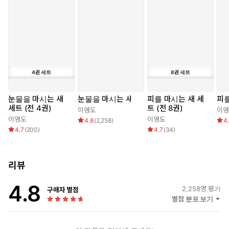
어가 이를 대변하고 있다.『눈물을 마시는 새』에는 ‘왕’에 대한
일방적인 숙원(자신이 왕이 되고자 하거나 혹은 왕의 추종자가
되고자 하는 욕망)을 가진 등장인물들이 등장하여 사건을 전혀
다른 방향으로 전개시키거나, 왕에 대해 끊임없이 논의하고 추
리함으로써 ‘지배자 계급이란 무엇인가?’라고 독자에게 묻고 있
다. 그러면서도 작가는 작품의 제목에서 자신만의 해답을 풀어
낸다. 제목인 ‘눈물을 마시는 새’라는 뜻은 작품 속에서 ‘백성들이
4
권
세트
8
권
세트
흘려야 할 눈물을 대신 마시는 왕’을 뜻한다. 이 뜻은 군왕의 조
건은 많은 병력이나 부, 혹은 재능이 아니라 백성들이 슬픔이나
눈물을 마시는 새
눈물을 마시는 새
피를 마시는 새 세
피를
죄책감 등 수많은 고통을 대신 짊어져야 한다는 뜻을 담고 있으
세트 (전 4권)
트 (전 8권)
이영도
이영
며, 왕이 대신 마셔주는 눈물 덕에 백성들은 잔인해질 수 있고,
이영도
이영도
4.8
(
2,258
)
4
얼마든지 남을 핍박하고 전쟁을 일으킬 수 있다는 것이다. 게다
4.7
(
200
)
4.7
(
34
)
가 ‘눈물’은 인간이 해롭기에 몸 밖으로 뱉어내는 것이고, 이를 마
신 왕은 오래 살 수도 없다. 작가는 제목과 작품 전체를 관통하는
리뷰
단어인 권력자 ‘왕’에 대해 막연한 환상만을 갖고 있는 인간에게
‘왕-지배자’라는 것이 갖는 무거움과 본연의 뜻, 그리고 그러한
4.8
인간의 상징물로 내세워진 ‘왕’으로 인해 일어날 수 있는 공포를
2,258
명 평가
구매자 별점
별점 분포 보기
환상 소설의 특성을 최대한 살려 전한다.
동양적 사상을 바탕으로 창조해 낸 새로운 대하 환상 소설