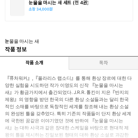
눈물을 마시는 새 세트 (전 4권)
소장
34,000원
눈물을 마시는 새
작품 정보
작품 소개
목차
『퓨처워커』,『폴라리스 랩소디』를 통해 환상 장르에 대한 다
양한 실험을 시도하던 작가 이영도의 신작 『눈물을 마시는
새』가 황금가지에서 출간되었다. J.R.R. 톨킨이 지은『반지의
제왕』의 영향을 받던 한국의 다른 환상 소설들과는 달리 한국
적인 소재를 바탕으로 독창적인 세계를 창조해 내는 환상 소설
의 완성된 틀을 갖추었다. 특히 기존의 작품들이 단지 환상 세계
에 국한된 꿈같은 이야기였던 것에 반하여 『눈물을 마시는
새』는 대하 사극과 같은 장대한 스케일을 바탕으로 현대적 제
왕의 틀을 제시하는 진일보된 형태의 대하 환상 소설로 과감한