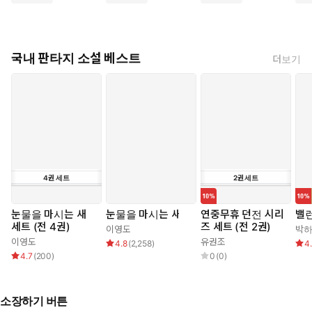
국내 판타지 소설 베스트
더보기
4
권
세트
2
권
세트
눈물을 마시는 새
눈물을 마시는 새
연중무휴 던전 시리
밸
세트 (전 4권)
즈 세트 (전 2권)
이영도
박
이영도
유권조
4.8
(
2,258
)
4
4.7
(
200
)
0
(
0
)
소장하기 버튼