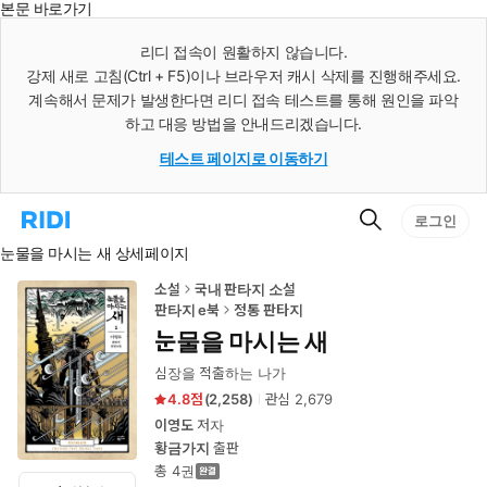
본문 바로가기
인
스
리디 접속이 원활하지 않습니다.
턴
강제 새로 고침(Ctrl + F5)이나 브라우저 캐시 삭제를 진행해주세요.
트
검
계속해서 문제가 발생한다면 리디 접속 테스트를 통해 원인을 파악
색
하고 대응 방법을 안내드리겠습니다.
테스트 페이지로 이동하기
검
리
로그인
색
디
눈물을 마시는 새 상세페이지
홈
으
로
소설
국내 판타지 소설
이
판타지 e북
정통 판타지
동
눈물을 마시는 새
심장을 적출하는 나가
4.8
(
2,258
)
관심
2,679
이영도
저자
황금가지
출판
총 4권