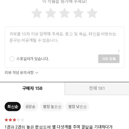
이 작품을 평가해 주세요!
『눈물을 마시는 새』에는 기존 한국 환상 소설들과는 확연히 구
분되는 것이 또 하나가 있다. 기존의 한국 환상 소설들은 미국이
나 일본의 판타지 소설의 영향을 받아 대부분 중세 유럽만을 배
경으로 다루고 있다. 그러나 『눈물을 마시는 새』는 동양적 색
채, 특히 한국적 정서를 기본 바탕으로 집필되었다. 등장하는 주
요 네 종족 중 하나인 ‘도깨비’ 경우가 이를 대표하는데, 씨름과 윷
놀이를 좋아하며, 도깨비감투를 쓰고 남을 놀라게 하는 것을 즐기
지만 피를 두려워하고 폭력을 싫어한다는 점에서 한국 전통의 도
깨비와 흡사한 면을 갖고 있다. 또한 작품 속에서 중요한 단서가
스포일러가 있습니다.
리뷰 등록
되는 고대 왕국의 언어는 우리의 옛말(조선 중기에 사용되던 말)
을 그대로 차용하고 있으며, 등장하는 생명체의 이름 역시 ‘두억
리뷰 작성 유의사항
시니’, ‘마루나래’ 등 순 우리말로 만들어졌다는 점도 이를 반증한
다. 성당의 신부나 성직자, 대주교 등만 다루던 기존 판타지 소설
구매자
158
전체
181
과 달리 사원과 스님, 그리고 주지 등이 등장하는 것도 새로운 점
이다.
최신순
공감순
별점 높은순
별점 낮은순
이영도 식의 독특한 설정과 이야기 진행.
『눈물을 마시는 새』에서도 이전의 작품처럼 이영도 식의 독특
하고 신비스러운 이야기가 독자의 눈을 사로잡는다. 특히 넷으로
1권과 2권의 높은 완성도에 별 다섯개를 주며 결말을 기대하다가