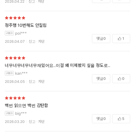
2026.04.22
신고
차단
정주행 10번해도 안질림
pol***
댓글
0
1
2026.04.07
신고
차단
너무너무너무너무재밌어요..이걸 왜 이제봤지 싶을 정도로..
kan***
댓글
0
0
2026.04.05
신고
차단
백번 읽으면 백번 감탄함
big***
댓글
0
5
2026.03.20
신고
차단