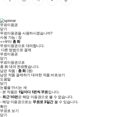
페
인
트
유
틱
이
스
위
튜
톡
스
타
터
브
북
그
램
무료이용권
닫기
무료이용권을 사용하시겠습니까?
사용 가능 :
장
<
>부터
총
화
무료이용권으로 대여합니다.
다른 방법으로 결제
무료이용권
닫기
무료이용권으로
총
화
대여 완료했습니다.
남은 작품 :
총
화
(
원)
남은 작품 결제하기
대여한 작품 바로보기
도움말
닫기
눈물을 마시는 새
- 본 작품은
1일
마다
1
편씩 무료
입니다.
-
최근
10편
은 해당 이용권으로 볼 수 없습니다.
- 해당 이용권으로는
무료로
3일
간
볼 수 있습니다.
확인
무료로 보기
닫기