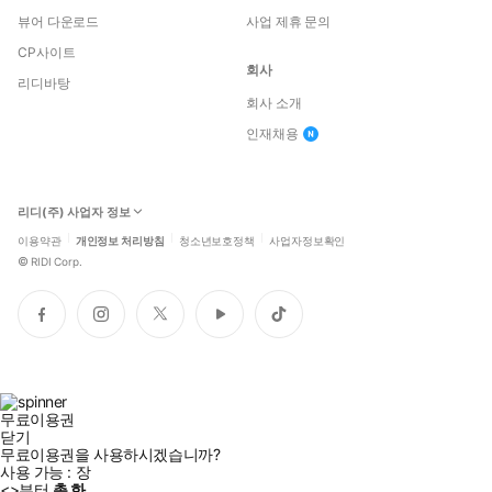
뷰어 다운로드
사업 제휴 문의
CP사이트
회사
리디바탕
회사 소개
인재채용
리디(주) 사업자 정보
이용약관
개인정보 처리방침
청소년보호정책
사업자정보확인
©
RIDI Corp.
페
인
트
유
틱
이
스
위
튜
톡
스
타
터
브
북
그
램
무료이용권
닫기
무료이용권을 사용하시겠습니까?
사용 가능 :
장
<
>부터
총
화