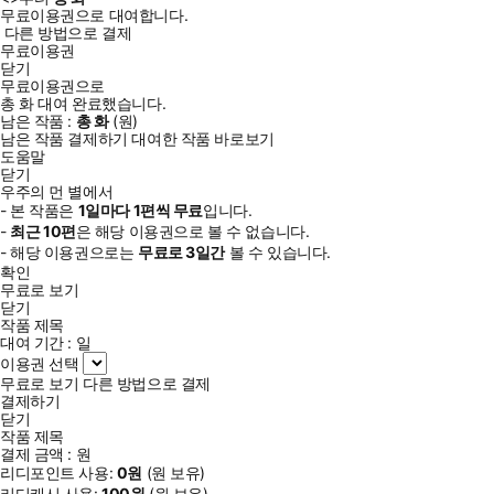
무료이용권으로 대여합니다.
다른 방법으로 결제
무료이용권
닫기
무료이용권으로
총
화
대여 완료했습니다.
남은 작품 :
총
화
(
원)
남은 작품 결제하기
대여한 작품 바로보기
도움말
닫기
우주의 먼 별에서
- 본 작품은
1일
마다
1
편씩 무료
입니다.
-
최근
10편
은 해당 이용권으로 볼 수 없습니다.
- 해당 이용권으로는
무료로
3일
간
볼 수 있습니다.
확인
무료로 보기
닫기
작품 제목
대여 기간 :
일
이용권 선택
무료로 보기
다른 방법으로 결제
결제하기
닫기
작품 제목
결제 금액 :
원
리디포인트 사용:
0
원
(
원 보유)
리디캐시 사용:
100
원
(
원 보유)