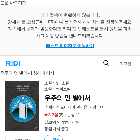
본문 바로가기
인
스
리디 접속이 원활하지 않습니다.
턴
강제 새로 고침(Ctrl + F5)이나 브라우저 캐시 삭제를 진행해주세요.
트
검
계속해서 문제가 발생한다면 리디 접속 테스트를 통해 원인을 파악
색
하고 대응 방법을 안내드리겠습니다.
테스트 페이지로 이동하기
검
리
로그인
색
디
우주의 먼 별에서 상세페이지
홈
으
로
소설
SF 소설
이
소설
영미소설
동
우주의 먼 별에서
스페이스 오디세이 완간을 기념하며
3.3
(
6
)
관심
11
김보영
외
11명
저자
황금가지
출판
관심