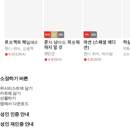
프로젝트 헤일메리
혼자 남아도 외로워
마션 (스페셜 에디
학
하지 말 것
션)
앤디 위어
,
강동혁
이토
경민선
앤디 위어
,
박아람
4.9
(
3,954
)
0
4.9
(
504
)
4.8
(
359
)
소장하기 버튼
위시리스트에 담기
카트에 담기
선물하기
앱에서 다운로드
성인 인증 안내
성인 재인증 안내