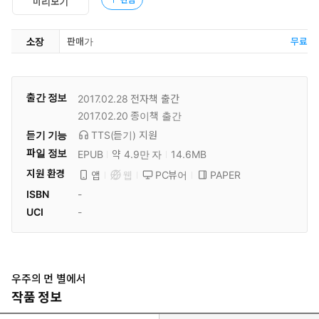
미리보기
소장
판매가
무료
출간 정보
2017.02.28
전자책 출간
2017.02.20
종이책 출간
듣기 기능
TTS(듣기)
지원
파일 정보
EPUB
약 4.9만 자
14.6MB
지원 환경
PC뷰어
PAPER
앱
웹
ISBN
-
UCI
-
우주의 먼 별에서
작품 정보