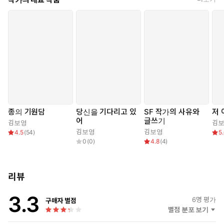
종의 기원담
당신을 기다리고 있
SF 작가의 사유와
저 
어
글쓰기
김보영
김
김보영
김보영
4.5
(
54
)
5
0
(
0
)
4.8
(
4
)
리뷰
3.3
6
명 평가
구매자 별점
별점 분포 보기