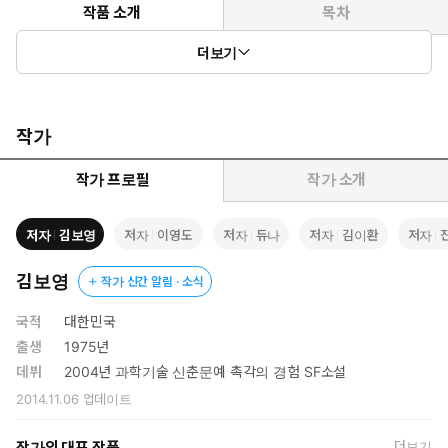
작품 소개
목차
더보기
이영도 작가 외 11인 소설가, 칼럼니스트 기고 특별 책자
작가
작가 프로필
작가 소개
저자
김보영
저자
이영도
저자
듀나
저자
김이환
저자
김보영
작가 신간 알림 · 소식
국적
대한민국
출생
1975년
데뷔
2004년 과학기술 신춘문예 촉각의 경험 SF소설
2014.11.06
업데이트
작가의 대표 작품
더보기