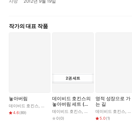
1월과 2월의 강연을 담은 이 책은 크게 두 축으로 구성된다. 1
사망
2012년 9월 19일
는 환상이 왜 영적 진보의 핵심 장애물인지를 밝힌다. 에고는 원
2부 ‘철저한 주관성: 큰나의 나’에서는 육체적 건강, 사업에서
작가의 대표 작품
바탕으로 중독과 강박에서 벗어나는 보편적 원리, 온전한 스승과
▶ ‘데이비드 호킨스 의식 수업 Vol.1~6 (David R. Hawkins LIV
매월 펼쳐지는 깨달음의 향연,
1년 만에 끝내는 의식 성장 프로젝트
2
권
세트
의식 연구의 선구자이자 세계적 영성 지도자인 데이비드 호킨스 
로 풀어낸 출발점으로, 누구나 이해할 수 있도록 쉽고 직관적으로
놓아버림
데이비드 호킨스의
영적 성장으로 가
해 그의 사상을 현장감 있게 전달한다.
놓아버림 세트 (전
는 길
데이비드 호킨스
,
박찬준
2권)
데이비드 호킨스
,
박찬준
데이비드 호킨스
,
박
4.6
(
89
)
(Jan-Feb) 영적 성장으로 가는 길 (2026년 5월 출간)
0
(
0
)
5.0
(
1
)
The Path to Spiritual Advancement