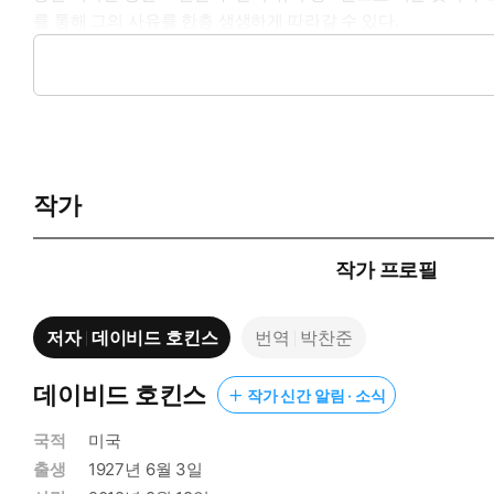
를 통해 그의 사유를 한층 생생하게 따라갈 수 있다.
1~2월 강연을 담은 시리즈의 첫 번째 책 『영적 성장으로 가는
고를 강화하고 성장을 제한하는 걸림돌이라는 점을 짚고, 근원적
을 그대로 담아낸 이 책은 독자로 하여금 마치 호킨스 박사의 강연
작가
『의식 혁명』 그 이후, 12개의 주제로 완성한 영적 성장의 길
의식 수준 이론을 체계화하며 세계적 반향을 일으킨 호킨스 박사는
작가 프로필
는 바로 그 첫해 1월부터 12월까지 이어진 강연 12편을 두 달
지는 과정을 단계적으로 따라갈 수 있도록 구성되었다. 생전의 호
저자
데이비드 호킨스
번역
박찬준
던 가르침을 처음으로 텍스트화했다는 의미를 지닌다. 아울러 이 
식 혁명』 이후 그의 사상이 어떻게 심화되고 확장되었는지를 더
데이비드 호킨스
작가 신간 알림 · 소식
국적
미국
인과관계라는 환상을 넘어, 큰나의 '나'로
출생
1927년 6월 3일