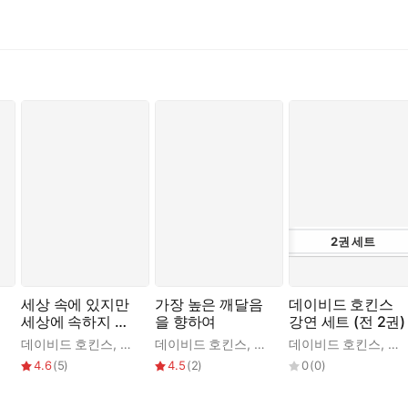
부 ‘인과관계: 에고의 토대’에서는 의식의 지도가 탄생한 배경과 원리,
인과 결과의 논리 속에서 자신을 유지하려 하지만, 진정한 깨달음은 그
의 성공, 정치적 지도력 등 구체적인 사례를 통해 의식의 지도가 실생
 가르침을 구별하는 법, 에고의 유혹을 피하고 높은 영적 상태로 나아
E 2002)’ 시리즈 소개
2
권
세트
박사의 핵심 강연을 엮은 새로운 시리즈다. 『의식 혁명』이 다루는 
 전달한다. 매월 진행된 12회의 강연을 두 달씩 묶어 6부작으로 구성
세상 속에 있지만
가장 높은 깨달음
데이비드 호킨스
세상에 속하지 않
을 향하여
강연 세트 (전 2권)
는
찬준
데이비드 호킨스
,
박찬준
데이비드 호킨스
,
박찬준
데이비드 호킨스
,
박
4.6
(
5
)
4.5
(
2
)
0
(
0
)