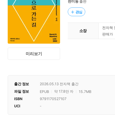
판미동
출판
관심
전자책 
소장
판매가
미리보기
출간 정보
2026.05.13
전자책 출간
파일 정보
약 17.8만 자
EPUB
15.7MB
ISBN
9791170527107
UCI
-