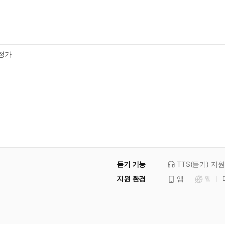
정가
듣기 기능
TTS(듣기)
지원
지원 환경
앱
웹