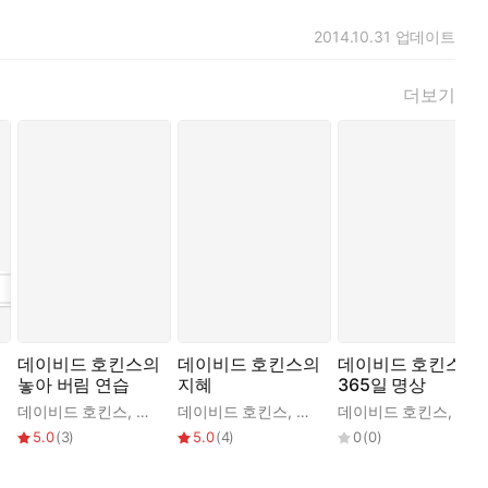
 주요 구성 요소를 설명하며, 뉴턴식 패러다임의 한계와 인과관계라
 구조 자체를 꿰뚫어 보는 데서 시작된다는 점을 강조한다.
2014.10.31
업데이트
활에 적용되는 방식을 단계적으로 풀어낸다. 나아가 영적인 태도를
더보기
가는 지침까지 함께 제시한다.
깊고 묵직한 주제들을 저자가 직접 대중 앞에 서서 자신만의 언어
했으며, 실제 경험에서 우러난 통찰과 유머, 생생한 질의응답을 통
데이비드 호킨스의
데이비드 호킨스의
데이비드 호킨스의
놓아 버림 연습
지혜
365일 명상
찬준
데이비드 호킨스
,
박찬준
데이비드 호킨스
,
박찬준
데이비드 호킨스
,
박찬
5.0
(
3
)
5.0
(
4
)
0
(
0
)