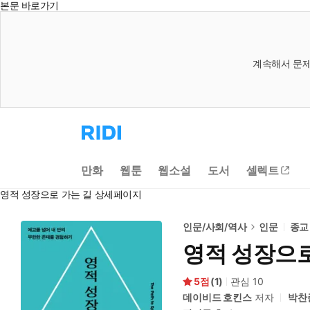
본문 바로가기
계속해서 문제
리
디
홈
으
만화
웹툰
웹소설
도서
셀렉트
로
이
영적 성장으로 가는 길 상세페이지
동
인문/사회/역사
인문
종교
영적 성장으로
5
(
1
)
관심
10
데이비드 호킨스
저자
박찬