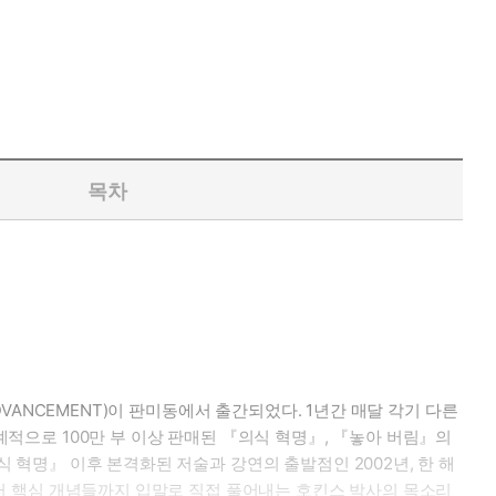
목차
DVANCEMENT)이 판미동에서 출간되었다. 1년간 매달 각기 다른
계적으로 100만 부 이상 판매된 『의식 혁명』, 『놓아 버림』의
식 혁명』 이후 본격화된 저술과 강연의 출발점인 2002년, 한 해
경부터 핵심 개념들까지 입말로 직접 풀어내는 호킨스 박사의 목소리