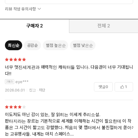
그리고 공동체 구성원의 권리와 의무에 대한 깊은 성찰
리뷰 작성 유의사항
『오염된 잔』 속 인간 사회는 우기마다 ‘레비아탄’이라고 불리는
구매자
2
전체
2
거대 괴수의 침공을 받고 있는 상태다. 레비아탄의 피는 접촉한 모든
것에 변화를 일으키는데, 제국은 이 피를 이용해 인간에게 압도적인
계산 능력이나 기억 능력 등을 부여하는 ‘서블라임’ 시스템을 운용한
최신순
공감순
별점 높은순
별점 낮은순
다. 하지만 소설은 단순한 초인 영웅 서사에 머물지 않고 국가적 위
기 상황에서 발생하는 인간 군상의 다층적인 면모를 예리하게 포착
한다. 공공의 적 앞에서도 ‘이런 세상에 뭘 한들 잘못이라 할 수 있겠
너무 멋진세계관과 매력적인 캐릭터들 입니다. 다음권이 너무 기대됩니
냐’며 개인의 영달만을 추구하는 인물이나 다수의 이익을 명목으로
다!!
소수의 희생을 강요하는 인물이 등장하는가 하면 공공의 이익을 추
eye***
구하는 사람들도 자신의 봉사와 희생이 무슨 의미가 있는지 끝없이
댓글
0
1
2026.06.01
신고
차단
자문한다. 『오염된 잔』은 이렇듯 외부의 적이 공동체의 실존을 위
협하는 상태에서 발생하는 다양한 모습을 그리는 동시에, 파시즘이
나 극단적인 냉소주의를 경계하고 모든 사회 구성원이 자신으로서
의 가치를 인정받아야 한다는 것은 어떤 의미인지 그 답을 명쾌하게
이도저도 아닌 감이 있는, 잘 읽히는 이세계 추리소설.
기술한다.
판타지라는 장르는 기본적으로 세계를 이해하는 시간이 필요한데 이 작
품은 그 시간이 짧고도 강렬했다. 처음의 몇 챕터에서 불친절하게 쏟아지
는 고유명사들. 내게는 마치 스페이스
내가 『오염된 잔』에서 걱정했던 것은, 외부의 비인간적인 세력으