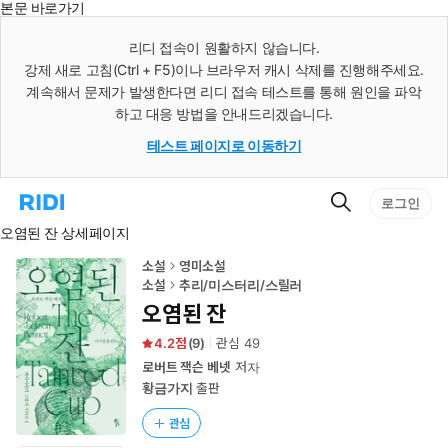
본문 바로가기
인
스
리디 접속이 원활하지 않습니다.
턴
강제 새로 고침(Ctrl + F5)이나 브라우저 캐시 삭제를 진행해주세요.
트
검
계속해서 문제가 발생한다면 리디 접속 테스트를 통해 원인을 파악
색
하고 대응 방법을 안내드리겠습니다.
테스트 페이지로 이동하기
검
리
로그인
색
디
오염된 잔 상세페이지
홈
으
로
소설
영미소설
이
소설
추리/미스터리/스릴러
동
오염된 잔
4.2
(
9
)
관심
49
로버트 잭슨 베넷
저자
황금가지
출판
관심