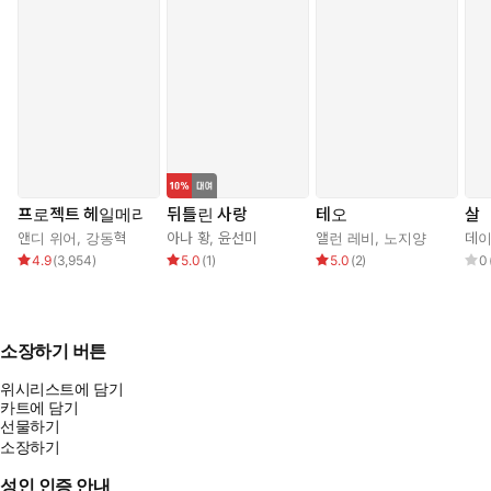
을 해 줘야 하거든.”_본문 중에서
“제국이 강한 것은 모든 사람의 가치를 인정하기 때문이다. 너도 거
기 포함된다, 디니오스 콜. 그리고 제국이 약한 것은 종종 강한 소수
가 우리 다수를 부인하기 때문이다.” (중략) 나는 어안이 벙벙한 상
태로 성벽에 등을 기댔다. 아나가 한 말중에 칭찬은 한마디도 없었
지만 가슴이 벅찼다. 그때까지 그 누구도 나를 있는 그대로 이해하
고 받아들여 준 적 없었다. 제국이 나의 봉사를 원한다고 한 적도 없
었다. _본문 중에서
프로젝트 헤일메리
뒤틀린 사랑
테오
살
“자네는 정의를 원했지. 그러니 자네도 정의의 심판을 받게 될 것이
앤디 위어
,
강동혁
아나 황
,
윤선미
앨런 레비
,
노지양
데이
다. 틀림없이 밧줄과 교수대가 자넬 기다릴 것이다.”_본문 중에서
4.9
(
3,954
)
5.0
(
1
)
5.0
(
2
)
0
추천평
소장하기 버튼
“사랑스러운 판타지 버전의 「나이브스 아웃」 같다.” ─T.J. 클룬,
위시리스트에 담기
『벼랑 위의 집』의 저자
카트에 담기
“네로 울프에 한니발 렉터까지 가미된 캐릭터라니.”―《라이브러
선물하기
리 저널》
소장하기
“시작부터 끝까지 철저하게 만족스럽고 즐겁다.” ─ 《뉴욕 타임
성인 인증 안내