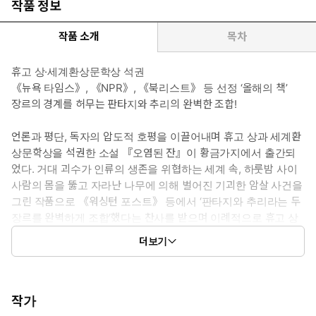
작품 정보
작품 소개
목차
휴고 상·세계환상문학상 석권
《뉴욕 타임스》, 《NPR》, 《북리스트》 등 선정 ‘올해의 책’
장르의 경계를 허무는 판타지와 추리의 완벽한 조합!
언론과 평단, 독자의 압도적 호평을 이끌어내며 휴고 상과 세계환
상문학상을 석권한 소설 『오염된 잔』이 황금가지에서 출간되
었다. 거대 괴수가 인류의 생존을 위협하는 세계 속, 하룻밤 사이
사람의 몸을 뚫고 자라난 나무에 의해 벌어진 기괴한 암살 사건을
그린 작품으로 《워싱턴 포스트》 등에서 ‘판타지와 추리라는 두
장르를 완벽하게 조합’했다는 찬사를 받으며 이례적으로 휴고 상
을 수상하는 동시에 에드거 상 후보에까지 올랐다. 출간 후 「셜
더보기
록 홈즈」부터 「진격의 거인」까지 시대를 풍미한 명작들과 함
께 거론되며 영미권 최대 서평 사이트인 굿리즈에서 근 10만 개에
가까운 리뷰를 기록하는 등 당해 최고의 화제작으로 등극했으며,
《뉴욕 타임스》, 《NPR》 등이 꼽은 올해의 책으로 선정되기도
작가
했다. 로버트 잭슨 베넷은 휴고 상과 세계환상문학상, 셜리 잭슨