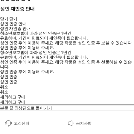
스》
“훌륭한 추리 소설이기까지 한, 훌륭한 판타지.” ─ 《워싱턴 포
성인 재인증 안내
스트》
닫기
닫기
“훌륭한 플롯, 독창적인 세계관, 그리고 매력적인 캐릭터들. 페이
성인 인증 안내
지를 넘기게 만드는 경이로운 소설이다. 강력하게 추천한다.”—
성인 재인증 안내
청소년보호법에 따라 성인 인증은 1년간
《SFF 월드》
유효하며, 기간이 만료되어 재인증이 필요합니다.
“셜록 홈즈에 대한 베넷의 판타지적 재해석. 상상력 넘치는 세계
성인 인증 후에 이용해 주세요.
해당 작품은 성인 인증 후 보실 수 있습니다.
성인 인증 후에 이용해 주세요.
관 구축과 완벽한 속도감으로 독자들을 경이에 휩싸이게 만든
청소년보호법에 따라 성인 인증은 1년간
다.”—《북페이지》
유효하며, 기간이 만료되어 재인증이 필요합니다.
성인 인증 후에 이용해 주세요.
해당 작품은 성인 인증 후 선물하실 수 있습
“베넷이 이런 작품을 열 권쯤 더 써서 어제 나한테 보내 주면 좋았
니다.
을 텐데.”─맥스 글래드스턴, 『우리는 시간 전쟁에서 이렇게 패
성인 인증 후에 이용해 주세요.
배한다』 작가
성인 인증
성인 인증
취소
취소
줄거리
제외하고 구매
제외하고 구매
본문 끝
최상단으로 돌아가기
어느 날, 갑작스럽게 거대한 나무가 사람의 몸을 뚫고 자라는 암살
사건이 발생한다. 이 전대미문의 미스터리를 조사해야 하는 사람은
고객센터
공지사항
뛰어난 수사력을 지녔지만 괴팍한 성격으로 유명한 수사관 아나 돌
라브라와, 완전 기억 능력을 지녔지만 난독증을 지닌 초짜 조수, 딘