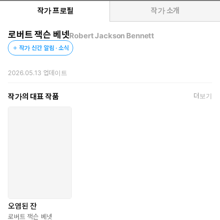
상, 에드거 상을 수상한 스타 작가로 이번 작품은 그의 국내 첫 출
작가 프로필
작가 소개
간작이다.
로버트 잭슨 베넷
Robert Jackson Bennett
“시작부터 끝까지 철저하게 만족스럽고 즐겁다.” ─ 《뉴욕 타임
작가 신간 알림 · 소식
스》
“훌륭한 추리 소설이기까지 한, 훌륭한 판타지.” ─ 《워싱턴 포
2026.05.13
업데이트
스트》
“훌륭한 플롯, 독창적인 세계관, 그리고 매력적인 캐릭터들. 페이
작가의 대표 작품
더보기
지를 넘기게 만드는 경이로운 소설이다. 강력하게 추천한다.”—
《SFF 월드》
“셜록 홈즈에 대한 베넷의 판타지적 재해석. 상상력 넘치는 세계
관 구축과 완벽한 속도감으로 독자들을 경이에 휩싸이게 만든
다.”—《북페이지》
고전적 탐정 서사와 현대적 장르 재해석의 화학적 결합
추리와 SF 판타지 명작과 고전들의 계보를 잇다!
『오염된 잔』은 다양한 작품으로부터 영감을 받았는데, 그중 ‘초민
오염된 잔
감자(HSP)’로서 밖으로 나서지 않고, 집 안에서도 눈을 가리고 생활
로버트 잭슨 베넷