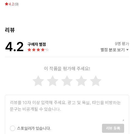
하는 은둔형 천재 탐정 캐릭터인 주인공 아나는 안락의자 탐정의 대
4.2
(
9
)
명사 격인 ‘네로 울프’와 섬뜩하지만 천재적인 매력을 지닌 ‘한니발
렉터’의 조합이라고 작가가 직접 밝힌 바가 있다. 괴팍한 천재 탐정과
초보 조수의 결합이라는 점에서는 「셜록 홈즈」 시리즈(북페이지),
리뷰
거대한 벽으로 둘러싸인 국가의 영토를 끊임없이 침공하려고 하는
거대 괴수가 있다는 설정은 「진격의 거인」(로커스상 리뷰), 모든
4.2
9
명 평가
추리 요소가 완벽하게 맞물리는 전개에 대해서는 「나이브스 아
구매자 별점
별점 분포 보기
웃」(T.J. 클룬, 『벼랑 위의 집』의 저자), 그리고 온갖 풀과 균류
가 신비롭게 자라며 생물을 변형시킨다는 설정은 「서던 리치」
(뉴욕 타임스)를 연상케 한다는 평을 받는 등 다종다양한 매체와
이 작품을 평가해 주세요!
장르를 화학적으로 결합하며 독자에게 압도적인 재미를 선사한
다.
“사랑스러운 판타지 버전의 「나이브스 아웃」 같다.” ─T.J. 클룬,
『벼랑 위의 집』의 저자
“셜록 홈즈에 대한 베넷의 판타지적 재해석. 상상력 넘치는 세계
관 구축과 완벽한 속도감으로 독자들을 경이에 휩싸이게 만든
다.”—《북페이지》
스포일러가 있습니다.
리뷰 등록
판타지의 세계관을 통해 투영한 국가의 본질과 파시즘,