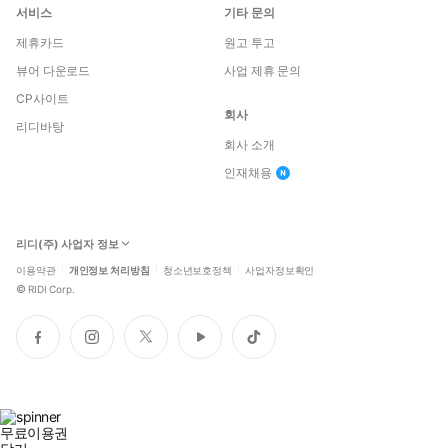
이다. 두 사람은 시시각각 다가오는 위험 속에서, 이 살인 사건 속
서비스
기타 문의
에 숨겨진 거대한 음모를 파헤쳐 나가야 한다!
제휴카드
원고 투고
뷰어 다운로드
사업 제휴 문의
CP사이트
회사
리디바탕
회사 소개
인재채용
리디(주) 사업자 정보
이용약관
개인정보 처리방침
청소년보호정책
사업자정보확인
©
RIDI Corp.
페
인
트
유
틱
이
스
위
튜
톡
스
타
터
브
북
그
램
무료이용권