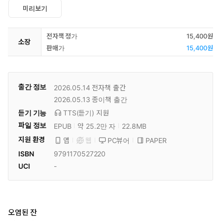
미리보기
전자책 정가
15,400원
소장
판매가
15,400원
출간 정보
2026.05.14
전자책 출간
2026.05.13
종이책 출간
듣기 기능
TTS(듣기)
지원
파일 정보
EPUB
약 25.2만 자
22.8MB
지원 환경
PC뷰어
PAPER
앱
웹
ISBN
9791170527220
UCI
-
오염된 잔