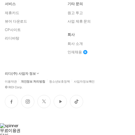
이다. 두 사람은 시시각각 다가오는 위험 속에서, 이 살인 사건 속
서비스
기타 문의
에 숨겨진 거대한 음모를 파헤쳐 나가야 한다!
제휴카드
원고 투고
뷰어 다운로드
사업 제휴 문의
CP사이트
회사
리디바탕
회사 소개
인재채용
리디(주) 사업자 정보
이용약관
개인정보 처리방침
청소년보호정책
사업자정보확인
©
RIDI Corp.
페
인
트
유
틱
이
스
위
튜
톡
스
타
터
브
북
그
램
무료이용권