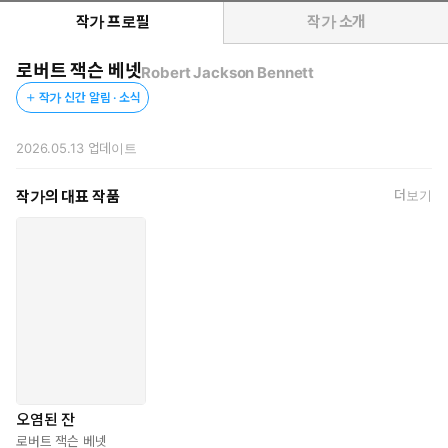
상, 에드거 상을 수상한 스타 작가로 이번 작품은 그의 국내 첫 출
작가 프로필
작가 소개
간작이다.
로버트 잭슨 베넷
Robert Jackson Bennett
“시작부터 끝까지 철저하게 만족스럽고 즐겁다.” ─ 《뉴욕 타임
작가 신간 알림 · 소식
스》
“훌륭한 추리 소설이기까지 한, 훌륭한 판타지.” ─ 《워싱턴 포
2026.05.13
업데이트
스트》
“훌륭한 플롯, 독창적인 세계관, 그리고 매력적인 캐릭터들. 페이
작가의 대표 작품
더보기
지를 넘기게 만드는 경이로운 소설이다. 강력하게 추천한다.”—
《SFF 월드》
“셜록 홈즈에 대한 베넷의 판타지적 재해석. 상상력 넘치는 세계
관 구축과 완벽한 속도감으로 독자들을 경이에 휩싸이게 만든
다.”—《북페이지》
고전적 탐정 서사와 현대적 장르 재해석의 화학적 결합
추리와 SF 판타지 명작과 고전들의 계보를 잇다!
『오염된 잔』은 다양한 작품으로부터 영감을 받았는데, 그중 ‘초민
오염된 잔
감자(HSP)’로서 밖으로 나서지 않고, 집 안에서도 눈을 가리고 생활
로버트 잭슨 베넷