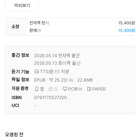
미리보기
전자책 정가
15,400원
소장
판매가
15,400원
출간 정보
2026.05.14
전자책 출간
2026.05.13
종이책 출간
듣기 기능
TTS(듣기)
지원
파일 정보
EPUB
약 25.2만 자
22.8MB
지원 환경
PC뷰어
PAPER
앱
웹
ISBN
9791170527220
UCI
-
오염된 잔