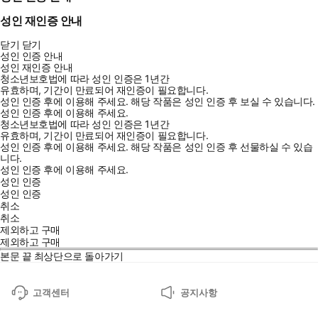
스》
“훌륭한 추리 소설이기까지 한, 훌륭한 판타지.” ─ 《워싱턴 포
성인 재인증 안내
스트》
닫기
닫기
“훌륭한 플롯, 독창적인 세계관, 그리고 매력적인 캐릭터들. 페이
성인 인증 안내
지를 넘기게 만드는 경이로운 소설이다. 강력하게 추천한다.”—
성인 재인증 안내
청소년보호법에 따라 성인 인증은 1년간
《SFF 월드》
유효하며, 기간이 만료되어 재인증이 필요합니다.
“셜록 홈즈에 대한 베넷의 판타지적 재해석. 상상력 넘치는 세계
성인 인증 후에 이용해 주세요.
해당 작품은 성인 인증 후 보실 수 있습니다.
성인 인증 후에 이용해 주세요.
관 구축과 완벽한 속도감으로 독자들을 경이에 휩싸이게 만든
청소년보호법에 따라 성인 인증은 1년간
다.”—《북페이지》
유효하며, 기간이 만료되어 재인증이 필요합니다.
성인 인증 후에 이용해 주세요.
해당 작품은 성인 인증 후 선물하실 수 있습
“베넷이 이런 작품을 열 권쯤 더 써서 어제 나한테 보내 주면 좋았
니다.
을 텐데.”─맥스 글래드스턴, 『우리는 시간 전쟁에서 이렇게 패
성인 인증 후에 이용해 주세요.
배한다』 작가
성인 인증
성인 인증
취소
취소
줄거리
제외하고 구매
제외하고 구매
본문 끝
최상단으로 돌아가기
어느 날, 갑작스럽게 거대한 나무가 사람의 몸을 뚫고 자라는 암살
사건이 발생한다. 이 전대미문의 미스터리를 조사해야 하는 사람은
고객센터
공지사항
뛰어난 수사력을 지녔지만 괴팍한 성격으로 유명한 수사관 아나 돌
라브라와, 완전 기억 능력을 지녔지만 난독증을 지닌 초짜 조수, 딘