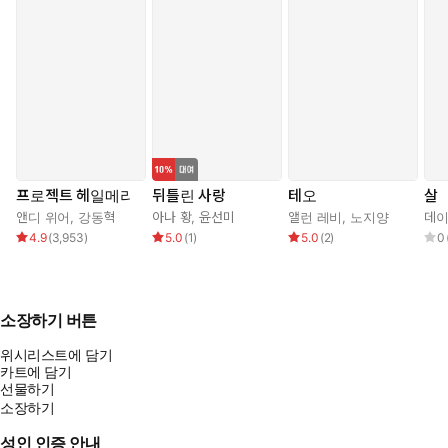
을 해 줘야 하거든.”_본문 중에서
“제국이 강한 것은 모든 사람의 가치를 인정하기 때문이다. 너도 거
기 포함된다, 디니오스 콜. 그리고 제국이 약한 것은 종종 강한 소수
가 우리 다수를 부인하기 때문이다.” (중략) 나는 어안이 벙벙한 상
태로 성벽에 등을 기댔다. 아나가 한 말중에 칭찬은 한마디도 없었
지만 가슴이 벅찼다. 그때까지 그 누구도 나를 있는 그대로 이해하
고 받아들여 준 적 없었다. 제국이 나의 봉사를 원한다고 한 적도 없
었다. _본문 중에서
프로젝트 헤일메리
뒤틀린 사랑
테오
살
“자네는 정의를 원했지. 그러니 자네도 정의의 심판을 받게 될 것이
앤디 위어
,
강동혁
아나 황
,
윤선미
앨런 레비
,
노지양
데이
다. 틀림없이 밧줄과 교수대가 자넬 기다릴 것이다.”_본문 중에서
4.9
(
3,953
)
5.0
(
1
)
5.0
(
2
)
0
추천평
소장하기 버튼
“사랑스러운 판타지 버전의 「나이브스 아웃」 같다.” ─T.J. 클룬,
위시리스트에 담기
『벼랑 위의 집』의 저자
카트에 담기
“네로 울프에 한니발 렉터까지 가미된 캐릭터라니.”―《라이브러
선물하기
리 저널》
소장하기
“시작부터 끝까지 철저하게 만족스럽고 즐겁다.” ─ 《뉴욕 타임
성인 인증 안내