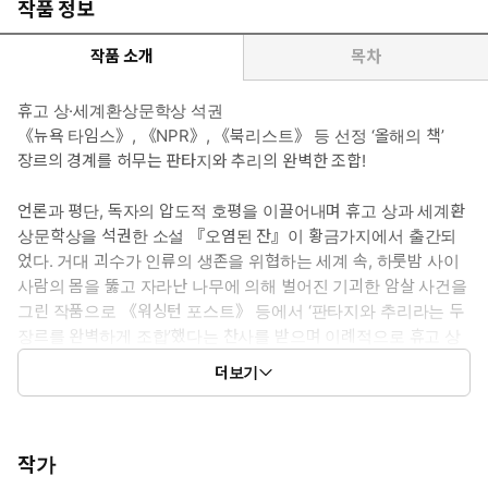
작품 정보
작품 소개
목차
휴고 상·세계환상문학상 석권
《뉴욕 타임스》, 《NPR》, 《북리스트》 등 선정 ‘올해의 책’
장르의 경계를 허무는 판타지와 추리의 완벽한 조합!
언론과 평단, 독자의 압도적 호평을 이끌어내며 휴고 상과 세계환
상문학상을 석권한 소설 『오염된 잔』이 황금가지에서 출간되
었다. 거대 괴수가 인류의 생존을 위협하는 세계 속, 하룻밤 사이
사람의 몸을 뚫고 자라난 나무에 의해 벌어진 기괴한 암살 사건을
그린 작품으로 《워싱턴 포스트》 등에서 ‘판타지와 추리라는 두
장르를 완벽하게 조합’했다는 찬사를 받으며 이례적으로 휴고 상
을 수상하는 동시에 에드거 상 후보에까지 올랐다. 출간 후 「셜
더보기
록 홈즈」부터 「진격의 거인」까지 시대를 풍미한 명작들과 함
께 거론되며 영미권 최대 서평 사이트인 굿리즈에서 근 10만 개에
가까운 리뷰를 기록하는 등 당해 최고의 화제작으로 등극했으며,
《뉴욕 타임스》, 《NPR》 등이 꼽은 올해의 책으로 선정되기도
작가
했다. 로버트 잭슨 베넷은 휴고 상과 세계환상문학상, 셜리 잭슨