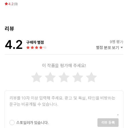
하는 은둔형 천재 탐정 캐릭터인 주인공 아나는 안락의자 탐정의 대
4.2
(
9
)
명사 격인 ‘네로 울프’와 섬뜩하지만 천재적인 매력을 지닌 ‘한니발
렉터’의 조합이라고 작가가 직접 밝힌 바가 있다. 괴팍한 천재 탐정과
초보 조수의 결합이라는 점에서는 「셜록 홈즈」 시리즈(북페이지),
리뷰
거대한 벽으로 둘러싸인 국가의 영토를 끊임없이 침공하려고 하는
거대 괴수가 있다는 설정은 「진격의 거인」(로커스상 리뷰), 모든
4.2
9
명 평가
추리 요소가 완벽하게 맞물리는 전개에 대해서는 「나이브스 아
구매자 별점
별점 분포 보기
웃」(T.J. 클룬, 『벼랑 위의 집』의 저자), 그리고 온갖 풀과 균류
가 신비롭게 자라며 생물을 변형시킨다는 설정은 「서던 리치」
(뉴욕 타임스)를 연상케 한다는 평을 받는 등 다종다양한 매체와
이 작품을 평가해 주세요!
장르를 화학적으로 결합하며 독자에게 압도적인 재미를 선사한
다.
“사랑스러운 판타지 버전의 「나이브스 아웃」 같다.” ─T.J. 클룬,
『벼랑 위의 집』의 저자
“셜록 홈즈에 대한 베넷의 판타지적 재해석. 상상력 넘치는 세계
관 구축과 완벽한 속도감으로 독자들을 경이에 휩싸이게 만든
다.”—《북페이지》
스포일러가 있습니다.
리뷰 등록
판타지의 세계관을 통해 투영한 국가의 본질과 파시즘,