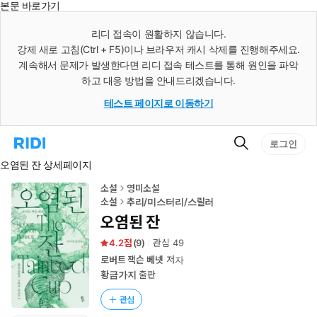
본문 바로가기
인
스
리디 접속이 원활하지 않습니다.
턴
강제 새로 고침(Ctrl + F5)이나 브라우저 캐시 삭제를 진행해주세요.
트
검
계속해서 문제가 발생한다면 리디 접속 테스트를 통해 원인을 파악
색
하고 대응 방법을 안내드리겠습니다.
테스트 페이지로 이동하기
검
리
로그인
색
디
오염된 잔 상세페이지
홈
으
로
소설
영미소설
이
소설
추리/미스터리/스릴러
동
오염된 잔
4.2
(
9
)
관심
49
로버트 잭슨 베넷
저자
황금가지
출판
관심