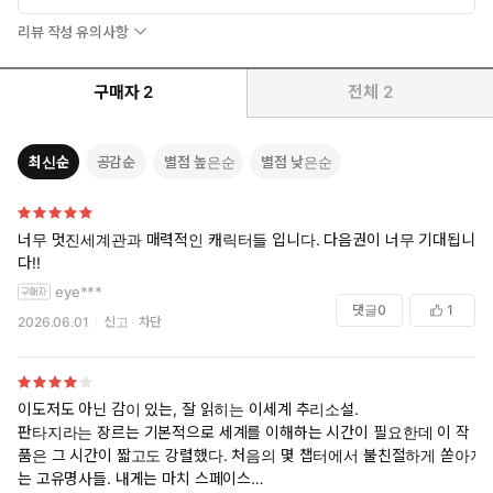
그리고 공동체 구성원의 권리와 의무에 대한 깊은 성찰
리뷰 작성 유의사항
『오염된 잔』 속 인간 사회는 우기마다 ‘레비아탄’이라고 불리는
구매자
2
전체
2
거대 괴수의 침공을 받고 있는 상태다. 레비아탄의 피는 접촉한 모든
것에 변화를 일으키는데, 제국은 이 피를 이용해 인간에게 압도적인
계산 능력이나 기억 능력 등을 부여하는 ‘서블라임’ 시스템을 운용한
최신순
공감순
별점 높은순
별점 낮은순
다. 하지만 소설은 단순한 초인 영웅 서사에 머물지 않고 국가적 위
기 상황에서 발생하는 인간 군상의 다층적인 면모를 예리하게 포착
한다. 공공의 적 앞에서도 ‘이런 세상에 뭘 한들 잘못이라 할 수 있겠
너무 멋진세계관과 매력적인 캐릭터들 입니다. 다음권이 너무 기대됩니
냐’며 개인의 영달만을 추구하는 인물이나 다수의 이익을 명목으로
다!!
소수의 희생을 강요하는 인물이 등장하는가 하면 공공의 이익을 추
eye***
구하는 사람들도 자신의 봉사와 희생이 무슨 의미가 있는지 끝없이
댓글
0
1
2026.06.01
신고
차단
자문한다. 『오염된 잔』은 이렇듯 외부의 적이 공동체의 실존을 위
협하는 상태에서 발생하는 다양한 모습을 그리는 동시에, 파시즘이
나 극단적인 냉소주의를 경계하고 모든 사회 구성원이 자신으로서
의 가치를 인정받아야 한다는 것은 어떤 의미인지 그 답을 명쾌하게
이도저도 아닌 감이 있는, 잘 읽히는 이세계 추리소설.
기술한다.
판타지라는 장르는 기본적으로 세계를 이해하는 시간이 필요한데 이 작
품은 그 시간이 짧고도 강렬했다. 처음의 몇 챕터에서 불친절하게 쏟아지
는 고유명사들. 내게는 마치 스페이스
내가 『오염된 잔』에서 걱정했던 것은, 외부의 비인간적인 세력으